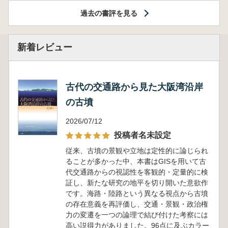
過去の書評を見る
新着レビュー
古代の交通路から見た大阪湾沿岸
の古墳
2026/07/12
投稿者名未設定
従来、古墳の景観や立地は定性的に論じられ
ることが多かった中、本書はGISを用いて古
代交通路からの視認性を客観的・定量的に検
証し、新たな研究の地平を切り開いた意欲作
です。海路・陸路という異なる視点から古墳
の存在意義を再評価し、交通・景観・政治権
力の変遷を一つの論理で結び付けた考察には
高い説得力がありました。96点に及ぶカラー