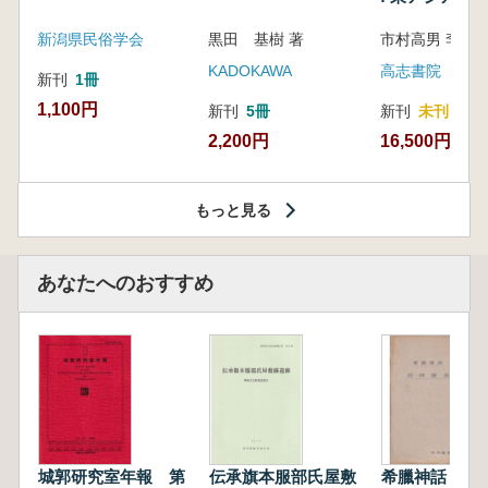
新潟県民俗学会
黒田 基樹 著
KADOKAWA
高志書院
新刊
1冊
1,100円
新刊
5冊
新刊
未刊
2,200円
16,500円
もっと見る
あなたへのおすすめ
城郭研究室年報 第
伝承旗本服部氏屋敷
希臘神話