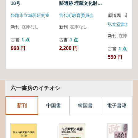
18号
跡遺跡 埋蔵文化財調
査報告
姫路市立城郭研究室
宮代町教育委員会
原隨園 著
弘文堂書房
新刊
在庫なし
新刊
在庫なし
新刊
在庫なし
古書
1 点
古書
1 点
968 円
2,200 円
古書
1 点
550 円
六一書房のイチオシ
新刊
中国書
韓国書
電子書籍