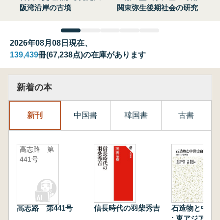
阪湾沿岸の古墳
関東弥生後期社会の研究
2026年08月08日現在、
139,439
冊(67,238点)の在庫があります
新着の本
新刊
中国書
韓国書
古書
高志路 第
441号
高志路 第441号
信長時代の羽柴秀吉
石造物と中世
: 東アジアと