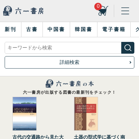
0
新刊
古書
中国書
韓国書
電子書籍
詳細検索
六一書房が出版する図書の最新刊をチェック！
古代の交通路から見た大
土器の型式学に基づく南