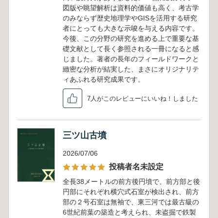
図版や眺望解析は資料的価値も高く、考古学
のみならず歴史地理学やGISを活用する研究
者にとっても大きな示唆を与える内容です。
今後、この分野の研究を進める上で重要な基
礎文献として長く参照される一冊になると感
じました。著者の長年のフィールドワークと
緻密な分析が結実した、まさにオリジナリテ
ィあふれる研究成果です。
7人がこのレビューにいいね！しました
三ツ山古墳
2026/07/06
投稿者名未設定
全長38メートルの前方後円墳で、前方部と後
円部にそれぞれ横穴式石室が検出され、前方
部の２号石室は無袖で、東三河では最古級の
6世紀前葉の築造と考えられ、未盗掘で鉄製