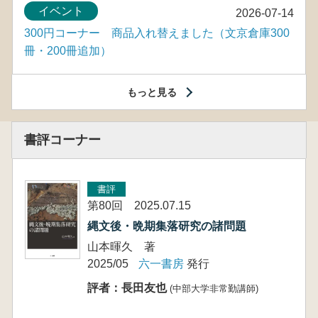
イベント
2026-07-14
300円コーナー 商品入れ替えました（文京倉庫300
冊・200冊追加）
もっと見る
書評コーナー
書評
第80回 2025.07.15
縄文後・晩期集落研究の諸問題
山本暉久 著
2025/05
六一書房
発行
評者：長田友也
(中部大学非常勤講師)