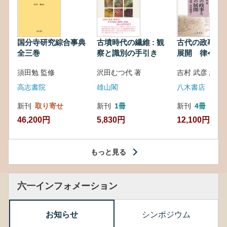
国分寺研究綜合事典
古墳時代の繊維 : 観
古代の政事と
全三巻
察と識別の手引き
展開 律令・
対外関係
須田勉 監修
沢田むつ代 著
吉村 武彦 編集
高志書院
雄山閣
八木書店
新刊
取り寄せ
新刊
1冊
新刊
4冊
46,200円
5,830円
12,100円
もっと見る
六一インフォメーション
お知らせ
シンポジウム