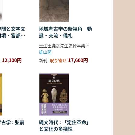
空間と文字文
地域考古学の新視角 動
円墳・宮都・
態・交流・儀礼
土生田純之先生追悼事業会 編
雄山閣
12,100円
17,600円
新刊
取り寄せ
古学 : 弘前
縄文時代 : 「定住革命」
と文化の多様性