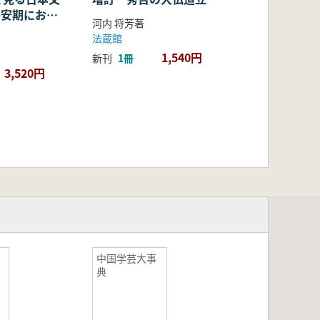
・平安期におけ
河内 将芳著
容・融合・展
法蔵館
1,540円
新刊
1冊
3,520円
3
中国学芸大事
典