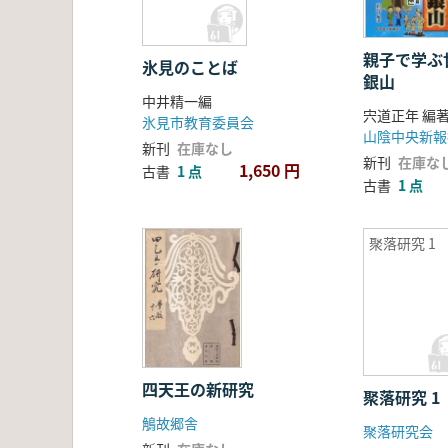
親子で学ぶ
氷見のことば
銀山
中井精一編
宍道正年 編
氷見市教育委員会
山陰中央新報
新刊
在庫なし
新刊
在庫な
1,650 円
古書
1 点
古書
1 点
聚落研究 1
四天王の新研究
聚落研究 1
鵤故郷舎
聚落研究会