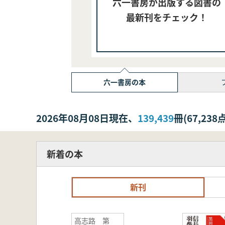
六一書房が出版する図書の
最新刊をチェック！
六一書房の本
2026年08月08日現在、
139,439
冊(67,2
新着の本
新刊
高志路 第