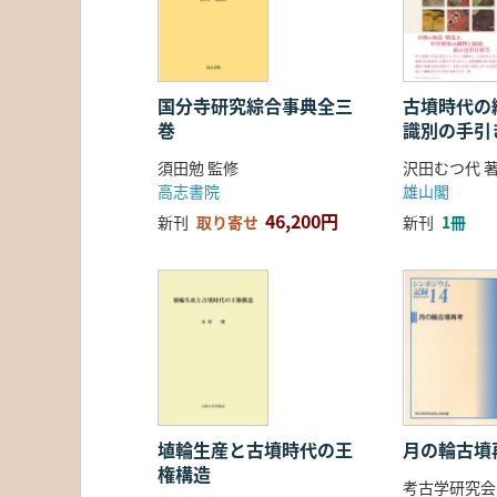
国分寺研究綜合事典全三
古墳時代の繊
巻
識別の手引
須田勉 監修
沢田むつ代 
高志書院
雄山閣
46,200円
新刊
取り寄せ
新刊
1冊
埴輪生産と古墳時代の王
月の輪古墳
権構造
考古学研究会