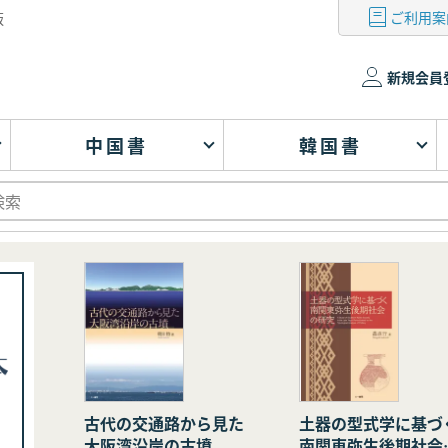
ご利用案
版
新規会員
中国書
韓国書
古代の交通路から見た
土器の型式学に基づ
大阪湾沿岸の古墳
南関東弥生後期社会