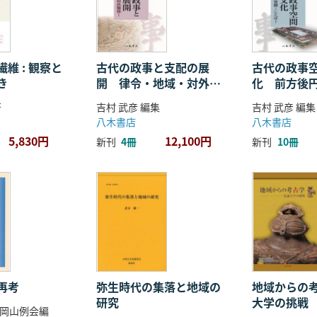
維 : 観察と
古代の政事と支配の展
古代の政事
き
開 律令・地域・対外関
化 前方後
係
ことば
著
吉村 武彦 編集
吉村 武彦 編集
八木書店
八木書店
5,830円
12,100円
新刊
4冊
新刊
10冊
再考
弥生時代の集落と地域の
地域からの考
研究
大学の挑戦
岡山例会編