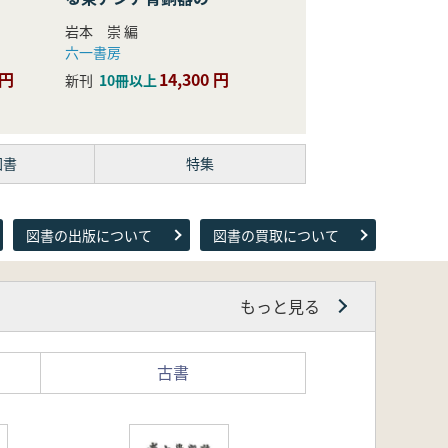
際的研究
岩本 崇 編
六一書房
 円
14,300 円
新刊
10冊以上
図書
特集
図書の出版について
図書の買取について
もっと見る
古書