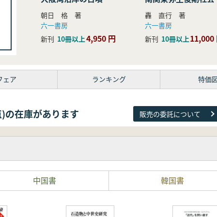
研究
朝日 格 著
轟 直行 著
六一書房
六一書房
4,950 円
11,000
新刊
10冊以上
新刊
10冊以上
フェア
ランキング
特価
38点)の在庫があります
販売の委託について
中国書
韓国書