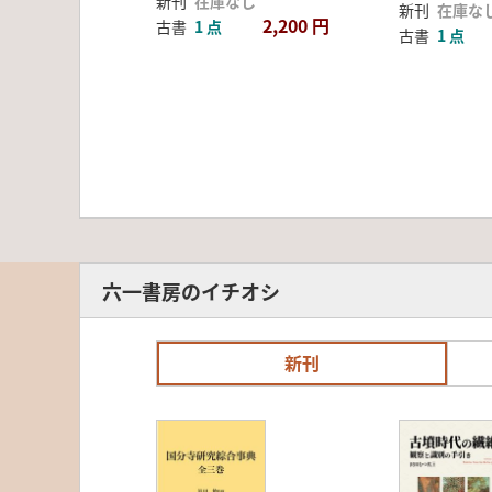
新刊
在庫なし
新刊
在庫な
2,200 円
古書
1 点
古書
1 点
六一書房のイチオシ
新刊