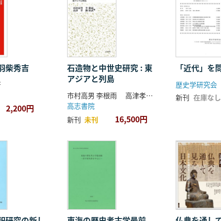
羽柴秀吉
石造物と中世史研究 : 東
「近代」を
アジアと列島
著
歴史学研究会
市村高男 李根雨 高津孝 劉恒武 編
新刊
在庫なし
高志書院
2,200円
16,500円
新刊
未刊
祀研究の新し
東海の歴史考古学最前
仏典を通し