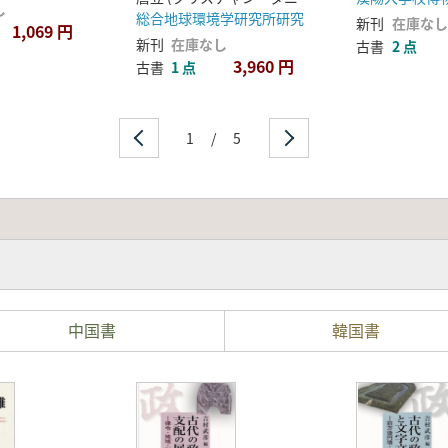
し
総合地球環境学研究所研究
新刊
在庫なし
1,069 円
新刊
在庫なし
古書
2 点
3,960 円
古書
1 点
1
/
5
中国書
韓国書