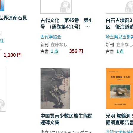
と周辺地域(2)
世界遺産石見
古代文化 第45巻 第4
白石古墳群
号 (通巻第411号) 特
区 後海道
輯:古代の北海道と周辺
跡
著
古代学協会
地域(2)
社
新刊
在庫なし
新刊
在庫なし
し
356 円
古書
1 点
古書
1 点
1,100 円
中国雲南少数民族生態関
光明 駕鶴洞 
連碑文集
掘調査報告書
唐立 (クリスチャン・ダニエルス) 編
漢陽大学校博