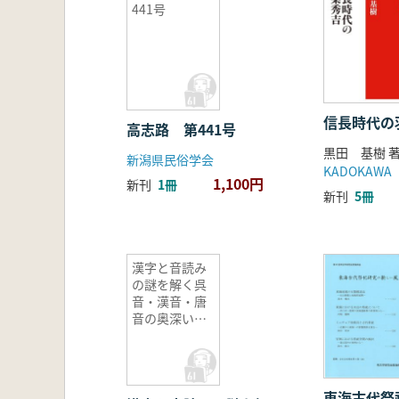
441号
信長時代の
高志路 第441号
黒田 基樹 
新潟県民俗学会
KADOKAWA
1,100円
新刊
1冊
新刊
5冊
漢字と音読み
の謎を解く呉
音・漢音・唐
音の奥深い世
界
東海古代祭