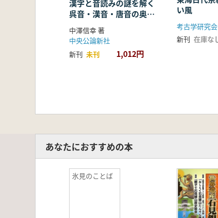
漢字と音読みの謎を解く
い風
呉音・漢音・唐音の奥深
い世界
考古学研究会
中澤信幸 著
新刊
在庫な
中央公論新社
1,012円
新刊
未刊
あなたにおすすめの本
氷見のことば