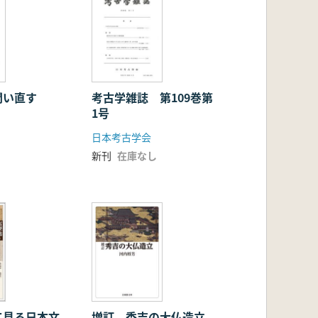
問い直す
考古学雑誌 第109巻第
1号
日本考古学会
新刊
在庫なし
て見る日本文
増訂 秀吉の大仏造立