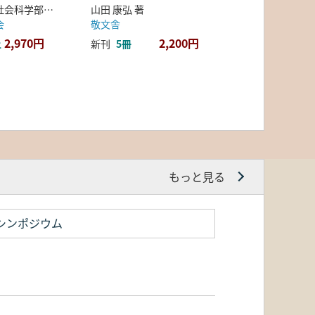
弘前大学人文社会科学部北日本考古学研究センター 編
山田 康弘 著
会
敬文舎
2,970円
2,200円
上
新刊
5冊
もっと見る
シンポジウム