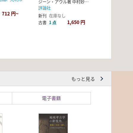
ジーン・アウル著 中村妙子訳
評論社
712 円~
新刊
在庫なし
1,650 円
古書
1 点
もっと見る
電子書籍