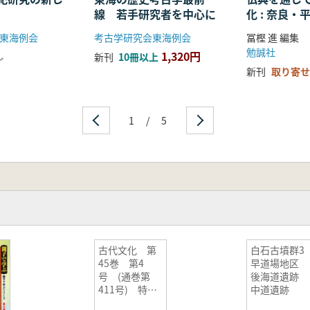
線 若手研究者を中心に
化 : 奈良
る仏教の受
東海例会
考古学研究会東海例会
冨樫 進 編集
開
勉誠社
1,320円
し
新刊
10冊以上
新刊
取り寄せ
1
/
5
古代文化 第
白石古墳群
45巻 第4
早道場地区
号 (通巻第
後海道遺跡
411号) 特輯:
中道遺跡
古代の北海道