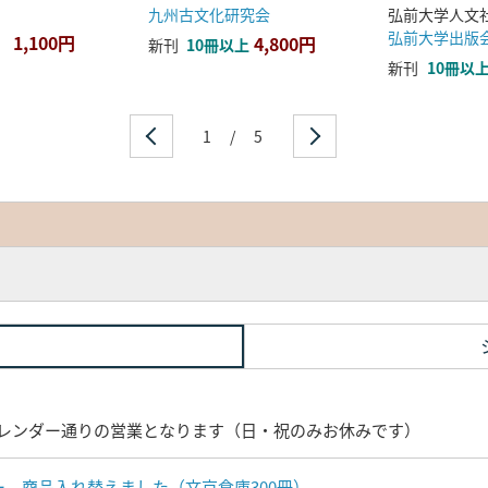
九州古文化研究会
弘前大学出版
1,100円
4,800円
新刊
10冊以上
新刊
10冊以
1
/
5
レンダー通りの営業となります（日・祝のみお休みです）
ナー 商品入れ替えました（文京倉庫300冊）