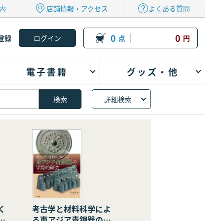
内
店舗情報・アクセス
よくある質問
0
0
登録
点
円
電子書籍
グッズ・他
詳細検索
く
考古学と材料科学によ
の
る東アジア青銅器の学