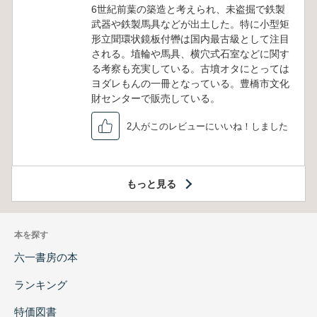
6世紀前葉の築造と考えられ、未盗掘で鉄製
武器や鉄製馬具などが出土した。特に小型矩
形立聞環状鏡板付轡は国内最古級として注目
される。埴輪や馬具、横穴式石室などに関す
る考察も充実している。古墳オタにとっては
ヨダレもんの一冊となっている。豊橋市文化
財センターで販売している。
2人がこのレビューにいいね！しました
もっと見る
本を探す
六一書房の本
ランキング
特価図書