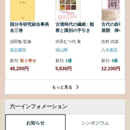
国分寺研究綜合事典
古墳時代の繊維 : 観
古代の政事と
全三巻
察と識別の手引き
展開 律令・
対外関係
須田勉 監修
沢田むつ代 著
吉村 武彦 編集
高志書院
雄山閣
八木書店
新刊
取り寄せ
新刊
1冊
新刊
4冊
46,200円
5,830円
12,100円
もっと見る
六一インフォメーション
お知らせ
シンポジウム