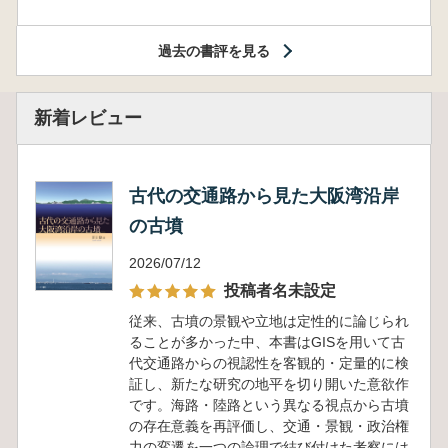
過去の書評を見る
新着レビュー
古代の交通路から見た大阪湾沿岸
の古墳
2026/07/12
投稿者名未設定
従来、古墳の景観や立地は定性的に論じられ
ることが多かった中、本書はGISを用いて古
代交通路からの視認性を客観的・定量的に検
証し、新たな研究の地平を切り開いた意欲作
です。海路・陸路という異なる視点から古墳
の存在意義を再評価し、交通・景観・政治権
力の変遷を一つの論理で結び付けた考察には