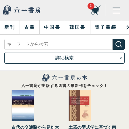
0
新刊
古書
中国書
韓国書
電子書籍
詳細検索
六一書房が出版する図書の最新刊をチェック！
古代の交通路から見た大
土器の型式学に基づく南