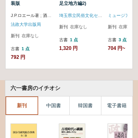
装版
足立地方編2)
J.P.ロエール著 ; 酒井傳六訳
埼玉県立民俗文化センター
法政大学出版局
新刊
在庫なし
新刊
在庫なし
新刊
在庫なし
古書
1 点
古書
3 点
1,320 円
704 円~
古書
1 点
792 円
六一書房のイチオシ
新刊
中国書
韓国書
電子書籍