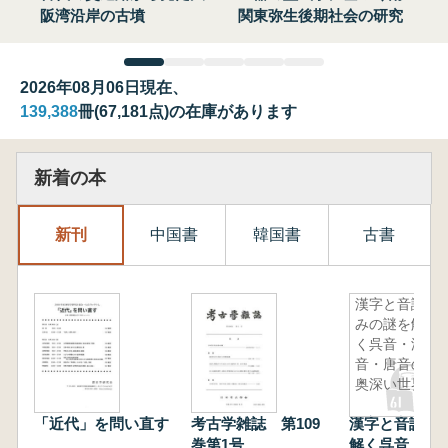
阪湾沿岸の古墳
関東弥生後期社会の研究
2026年08月06日現在、
139,388
冊(67,181点)の在庫があります
新着の本
新刊
中国書
韓国書
古書
漢字と音読
みの謎を解
く呉音・漢
音・唐音の
奥深い世界
「近代」を問い直す
考古学雑誌 第109
漢字と音読み
巻第1号
解く呉音・漢