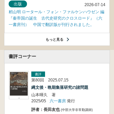
出版
2026-07-14
籾山明 ロータール・フォン・ファルケンハウゼン 編
『秦帝国の誕生 古代史研究のクロスロード』（六
一書房刊） 中国で翻訳版が刊行されました。
もっと見る
書評コーナー
書評
第80回 2025.07.15
縄文後・晩期集落研究の諸問題
山本暉久 著
2025/05
六一書房
発行
評者：長田友也
(中部大学非常勤講師)