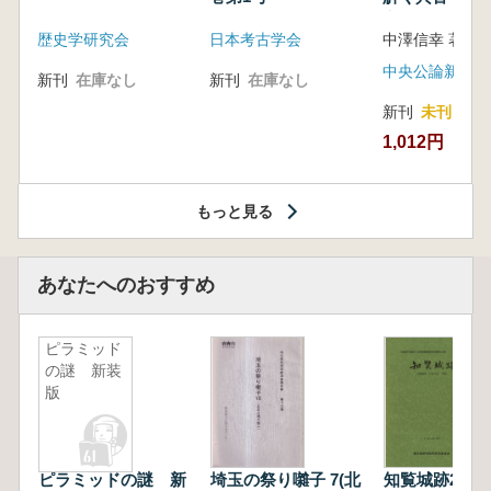
音の奥深い世
歴史学研究会
日本考古学会
中澤信幸 著
中央公論新社
新刊
在庫なし
新刊
在庫なし
新刊
未刊
1,012円
もっと見る
あなたへのおすすめ
ピラミッド
の謎 新装
版
ピラミッドの謎 新
埼玉の祭り囃子 7(北
知覧城跡2