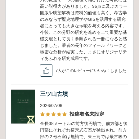
高い説得力がありました。96点に及ぶカラー
図版や眺望解析は資料的価値も高く、考古学
のみならず歴史地理学やGISを活用する研究
者にとっても大きな示唆を与える内容です。
今後、この分野の研究を進める上で重要な基
礎文献として長く参照される一冊になると感
じました。著者の長年のフィールドワークと
緻密な分析が結実した、まさにオリジナリテ
ィあふれる研究成果です。
7人がこのレビューにいいね！しました
三ツ山古墳
2026/07/06
投稿者名未設定
全長38メートルの前方後円墳で、前方部と後
円部にそれぞれ横穴式石室が検出され、前方
部の２号石室は無袖で、東三河では最古級の