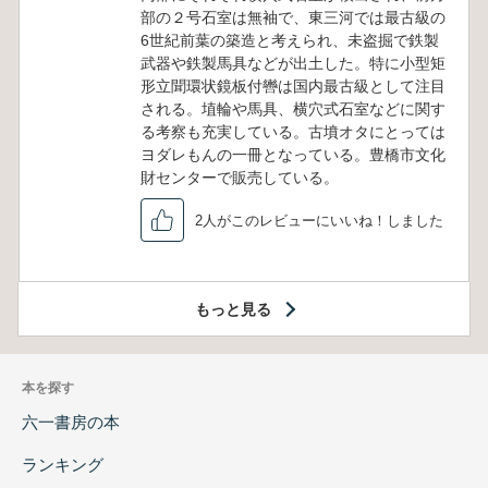
部の２号石室は無袖で、東三河では最古級の
6世紀前葉の築造と考えられ、未盗掘で鉄製
武器や鉄製馬具などが出土した。特に小型矩
形立聞環状鏡板付轡は国内最古級として注目
される。埴輪や馬具、横穴式石室などに関す
る考察も充実している。古墳オタにとっては
ヨダレもんの一冊となっている。豊橋市文化
財センターで販売している。
2人がこのレビューにいいね！しました
もっと見る
本を探す
六一書房の本
ランキング