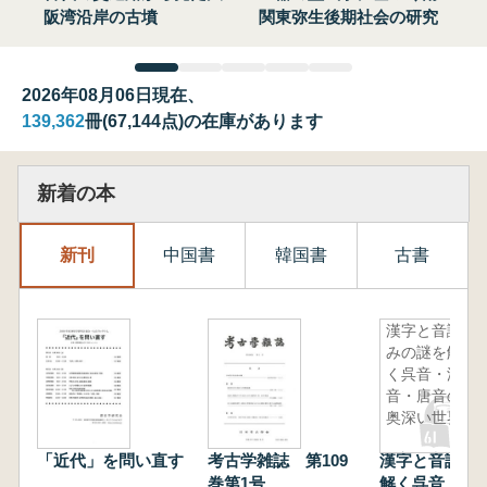
阪湾沿岸の古墳
関東弥生後期社会の研究
2026年08月06日現在、
139,362
冊(67,144点)の在庫があります
新着の本
新刊
中国書
韓国書
古書
漢字と音読
みの謎を解
く呉音・漢
音・唐音の
奥深い世界
「近代」を問い直す
考古学雑誌 第109
漢字と音読み
巻第1号
解く呉音・漢