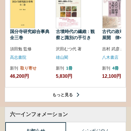
国分寺研究綜合事典
古墳時代の繊維 : 観
古代の政事と
全三巻
察と識別の手引き
展開 律令・
対外関係
須田勉 監修
沢田むつ代 著
吉村 武彦 編集
高志書院
雄山閣
八木書店
新刊
取り寄せ
新刊
1冊
新刊
4冊
46,200円
5,830円
12,100円
もっと見る
六一インフォメーション
お知らせ
シンポジウム