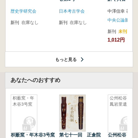
音の奥深い世
歴史学研究会
日本考古学会
中澤信幸 著
中央公論新社
新刊
在庫なし
新刊
在庫なし
新刊
未刊
1,012円
もっと見る
あなたへのおすすめ
枳薮窯・年
公州松谷・
木谷3号窯
鳳岩里遺蹟
枳薮窯・年木谷3号窯
第七十一回 正倉院
公州松谷・鳳