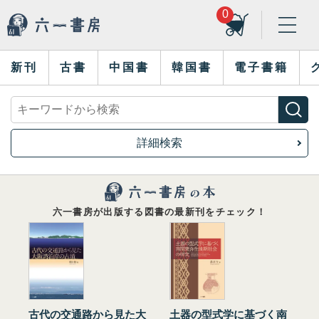
0
新刊
古書
中国書
韓国書
電子書籍
詳細検索
六一書房が出版する図書の最新刊をチェック！
古代の交通路から見た大
土器の型式学に基づく南