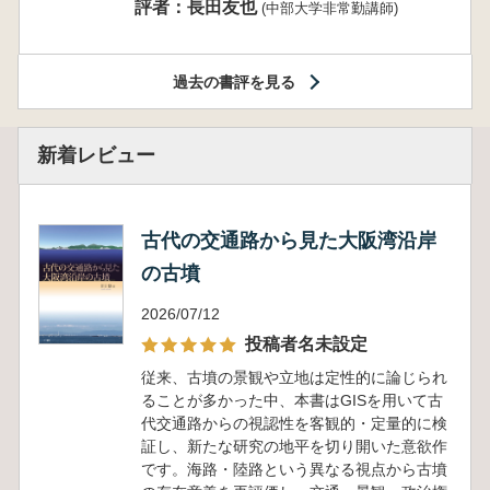
評者：長田友也
(中部大学非常勤講師)
過去の書評を見る
新着レビュー
古代の交通路から見た大阪湾沿岸
の古墳
2026/07/12
投稿者名未設定
従来、古墳の景観や立地は定性的に論じられ
ることが多かった中、本書はGISを用いて古
代交通路からの視認性を客観的・定量的に検
証し、新たな研究の地平を切り開いた意欲作
です。海路・陸路という異なる視点から古墳