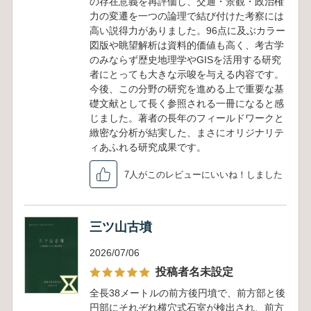
の存在意義を再評価し、交通・景観・政治権
力の変遷を一つの論理で結び付けた考察には
高い説得力がありました。96点に及ぶカラー
図版や眺望解析は資料的価値も高く、考古学
のみならず歴史地理学やGISを活用する研究
者にとっても大きな示唆を与える内容です。
今後、この分野の研究を進める上で重要な基
礎文献として長く参照される一冊になると感
じました。著者の長年のフィールドワークと
緻密な分析が結実した、まさにオリジナリテ
ィあふれる研究成果です。
7人がこのレビューにいいね！しました
三ツ山古墳
2026/07/06
投稿者名未設定
全長38メートルの前方後円墳で、前方部と後
円部にそれぞれ横穴式石室が検出され、前方