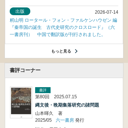
出版
2026-07-14
籾山明 ロータール・フォン・ファルケンハウゼン 編
『秦帝国の誕生 古代史研究のクロスロード』（六
一書房刊） 中国で翻訳版が刊行されました。
もっと見る
書評コーナー
書評
第80回 2025.07.15
縄文後・晩期集落研究の諸問題
山本暉久 著
2025/05
六一書房
発行