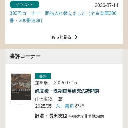
イベント
2026-07-14
300円コーナー 商品入れ替えました（文京倉庫300
冊・200冊追加）
もっと見る
書評コーナー
書評
第80回 2025.07.15
縄文後・晩期集落研究の諸問題
山本暉久 著
2025/05
六一書房
発行
評者：長田友也
(中部大学非常勤講師)