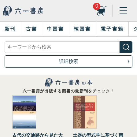
0
新刊
古書
中国書
韓国書
電子書籍
詳細検索
六一書房が出版する図書の最新刊をチェック！
古代の交通路から見た大
土器の型式学に基づく南