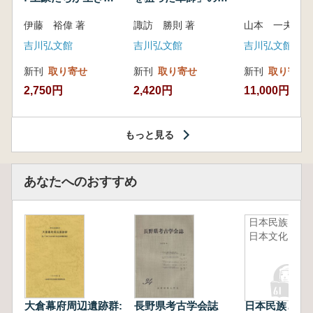
いた紀州制圧戦
像
伊藤 裕偉 著
諏訪 勝則 著
山本 一夫 
吉川弘文館
吉川弘文館
吉川弘文館
新刊
取り寄せ
新刊
取り寄せ
新刊
取り寄せ
2,750円
2,420円
11,000円
もっと見る
あなたへのおすすめ
日本民族と
日本文化
大倉幕府周辺遺跡群:
長野県考古学会誌
日本民族と日