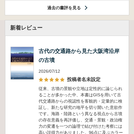
過去の書評を見る
新着レビュー
古代の交通路から見た大阪湾沿岸
の古墳
2026/07/12
投稿者名未設定
従来、古墳の景観や立地は定性的に論じられ
ることが多かった中、本書はGISを用いて古
代交通路からの視認性を客観的・定量的に検
証し、新たな研究の地平を切り開いた意欲作
です。海路・陸路という異なる視点から古墳
の存在意義を再評価し、交通・景観・政治権
力の変遷を一つの論理で結び付けた考察には
高い説得力がありました。96点に及ぶカラー