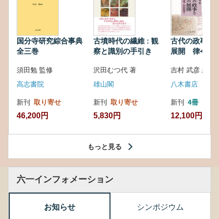
国分寺研究綜合事典
古墳時代の繊維 : 観
古代の政事と
全三巻
察と識別の手引き
展開 律令・
対外関係
須田勉 監修
沢田むつ代 著
吉村 武彦 編集
高志書院
雄山閣
八木書店
新刊
取り寄せ
新刊
取り寄せ
新刊
4冊
46,200円
5,830円
12,100円
もっと見る
六一インフォメーション
お知らせ
シンポジウム