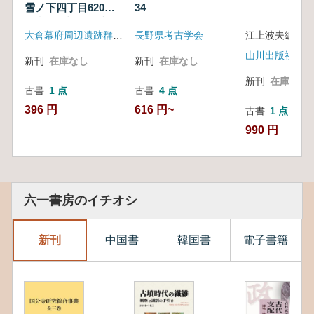
雪ノ下四丁目620番5
34
地点発掘調査報告
大倉幕府周辺遺跡群発掘調査団
長野県考古学会
江上波夫編
山川出版社
新刊
在庫なし
新刊
在庫なし
新刊
在庫なし
古書
1 点
古書
4 点
396 円
616 円~
古書
1 点
990 円
六一書房のイチオシ
新刊
中国書
韓国書
電子書籍