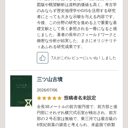
図版や眺望解析は資料的価値も高く、考古学
のみならず歴史地理学やGISを活用する研究
者にとっても大きな示唆を与える内容です。
今後、この分野の研究を進める上で重要な基
礎文献として長く参照される一冊になると感
じました。著者の長年のフィールドワークと
緻密な分析が結実した、まさにオリジナリテ
ィあふれる研究成果です。
7人がこのレビューにいいね！しました
三ツ山古墳
2026/07/06
投稿者名未設定
全長38メートルの前方後円墳で、前方部と後
円部にそれぞれ横穴式石室が検出され、前方
部の２号石室は無袖で、東三河では最古級の
6世紀前葉の築造と考えられ、未盗掘で鉄製