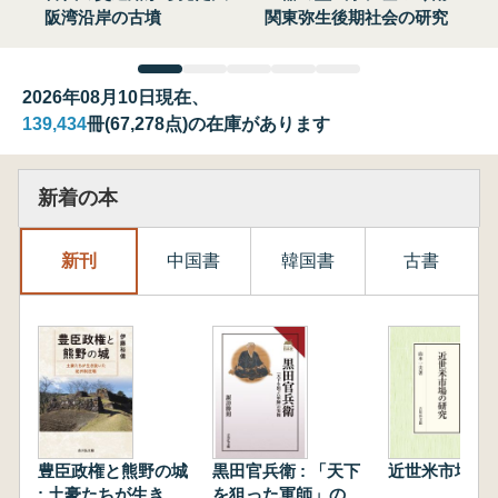
阪湾沿岸の古墳
関東弥生後期社会の研究
2026年08月10日現在、
139,434
冊(67,278点)の在庫があります
新着の本
新刊
中国書
韓国書
古書
豊臣政権と熊野の城
黒田官兵衛 : 「天下
近世米市場の
: 土豪たちが生き抜
を狙った軍師」の実