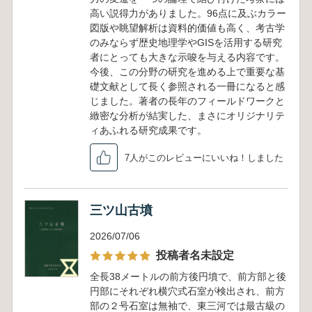
高い説得力がありました。96点に及ぶカラー
図版や眺望解析は資料的価値も高く、考古学
のみならず歴史地理学やGISを活用する研究
者にとっても大きな示唆を与える内容です。
今後、この分野の研究を進める上で重要な基
礎文献として長く参照される一冊になると感
じました。著者の長年のフィールドワークと
緻密な分析が結実した、まさにオリジナリテ
ィあふれる研究成果です。
7人がこのレビューにいいね！しました
三ツ山古墳
2026/07/06
投稿者名未設定
全長38メートルの前方後円墳で、前方部と後
円部にそれぞれ横穴式石室が検出され、前方
部の２号石室は無袖で、東三河では最古級の