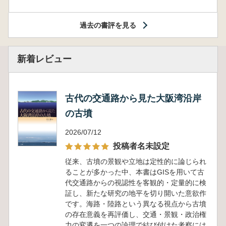
過去の書評を見る
新着レビュー
古代の交通路から見た大阪湾沿岸
の古墳
2026/07/12
投稿者名未設定
従来、古墳の景観や立地は定性的に論じられ
ることが多かった中、本書はGISを用いて古
代交通路からの視認性を客観的・定量的に検
証し、新たな研究の地平を切り開いた意欲作
です。海路・陸路という異なる視点から古墳
の存在意義を再評価し、交通・景観・政治権
力の変遷を一つの論理で結び付けた考察には