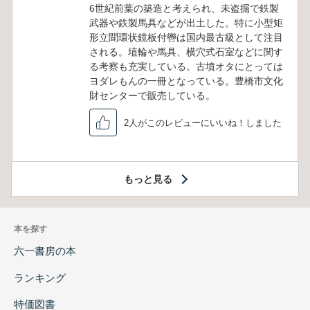
6世紀前葉の築造と考えられ、未盗掘で鉄製
武器や鉄製馬具などが出土した。特に小型矩
形立聞環状鏡板付轡は国内最古級として注目
される。埴輪や馬具、横穴式石室などに関す
る考察も充実している。古墳オタにとっては
ヨダレもんの一冊となっている。豊橋市文化
財センターで販売している。
2人がこのレビューにいいね！しました
もっと見る
本を探す
六一書房の本
ランキング
特価図書