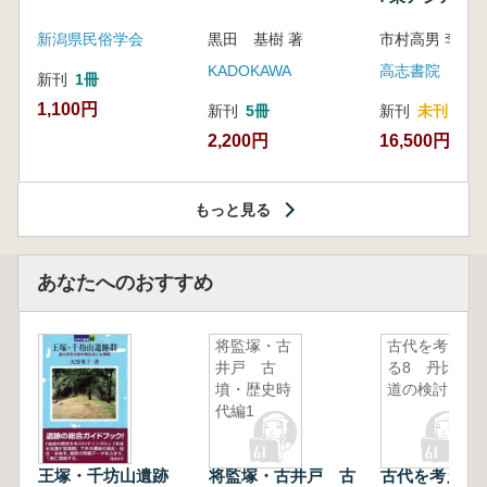
新潟県民俗学会
黒田 基樹 著
KADOKAWA
高志書院
新刊
1冊
1,100円
新刊
5冊
新刊
未刊
2,200円
16,500円
もっと見る
あなたへのおすすめ
将監塚・古
古代を考え
井戸 古
る8 丹比
墳・歴史時
道の検討
代編1
王塚・千坊山遺跡
将監塚・古井戸 古
古代を考える