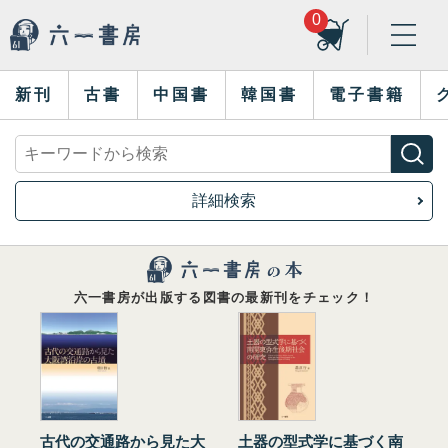
0
新刊
古書
中国書
韓国書
電子書籍
詳細検索
六一書房が出版する図書の最新刊をチェック！
古代の交通路から見た大
土器の型式学に基づく南