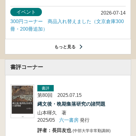
イベント
2026-07-14
300円コーナー 商品入れ替えました（文京倉庫300
冊・200冊追加）
もっと見る
書評コーナー
書評
第80回 2025.07.15
縄文後・晩期集落研究の諸問題
山本暉久 著
2025/05
六一書房
発行
評者：長田友也
(中部大学非常勤講師)