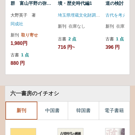
群 富山平野の弥生
墳・歴史時代編1
道の検討
墳丘墓と古墳群
大野英子 著
埼玉県埋蔵文化財調査事業団
古代を考える会
同成社
新刊
在庫なし
新刊
在庫なし
新刊
取り寄せ
古書
2 点
古書
1 点
1,980円
716 円~
396 円
古書
1 点
880 円
六一書房のイチオシ
新刊
中国書
韓国書
電子書籍