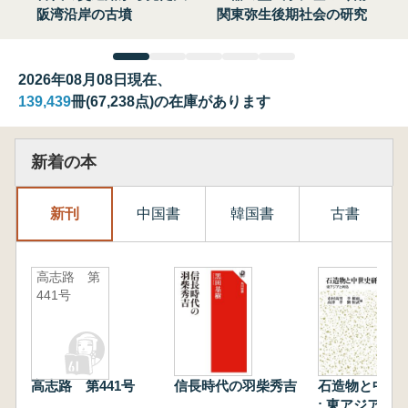
阪湾沿岸の古墳
関東弥生後期社会の研究
2026年08月08日現在、
139,439
冊(67,238点)の在庫があります
新着の本
新刊
中国書
韓国書
古書
高志路 第
441号
高志路 第441号
信長時代の羽柴秀吉
石造物と中世
: 東アジアと