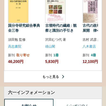
国分寺研究綜合事典
古墳時代の繊維 : 観
古代の政事と
全三巻
察と識別の手引き
展開 律令・
対外関係
須田勉 監修
沢田むつ代 著
吉村 武彦 編集
高志書院
雄山閣
八木書店
新刊
取り寄せ
新刊
1冊
新刊
4冊
46,200円
5,830円
12,100円
もっと見る
六一インフォメーション
お知らせ
シンポジウム