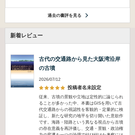
過去の書評を見る
新着レビュー
古代の交通路から見た大阪湾沿岸
の古墳
2026/07/12
投稿者名未設定
従来、古墳の景観や立地は定性的に論じられ
ることが多かった中、本書はGISを用いて古
代交通路からの視認性を客観的・定量的に検
証し、新たな研究の地平を切り開いた意欲作
です。海路・陸路という異なる視点から古墳
の存在意義を再評価し、交通・景観・政治権
力の変遷を一つの論理で結び付けた考察には