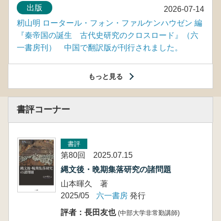
出版
2026-07-14
籾山明 ロータール・フォン・ファルケンハウゼン 編
『秦帝国の誕生 古代史研究のクロスロード』（六
一書房刊） 中国で翻訳版が刊行されました。
もっと見る
書評コーナー
書評
第80回 2025.07.15
縄文後・晩期集落研究の諸問題
山本暉久 著
2025/05
六一書房
発行
評者：長田友也
(中部大学非常勤講師)