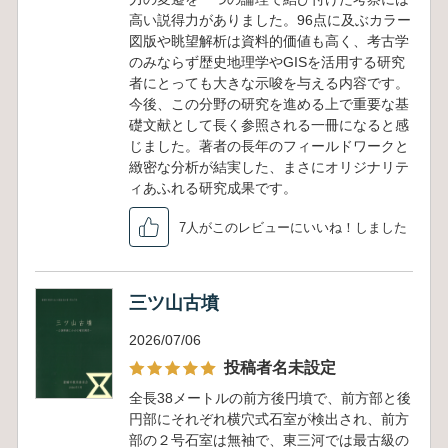
高い説得力がありました。96点に及ぶカラー
図版や眺望解析は資料的価値も高く、考古学
のみならず歴史地理学やGISを活用する研究
者にとっても大きな示唆を与える内容です。
今後、この分野の研究を進める上で重要な基
礎文献として長く参照される一冊になると感
じました。著者の長年のフィールドワークと
緻密な分析が結実した、まさにオリジナリテ
ィあふれる研究成果です。
7人がこのレビューにいいね！しました
三ツ山古墳
2026/07/06
投稿者名未設定
全長38メートルの前方後円墳で、前方部と後
円部にそれぞれ横穴式石室が検出され、前方
部の２号石室は無袖で、東三河では最古級の