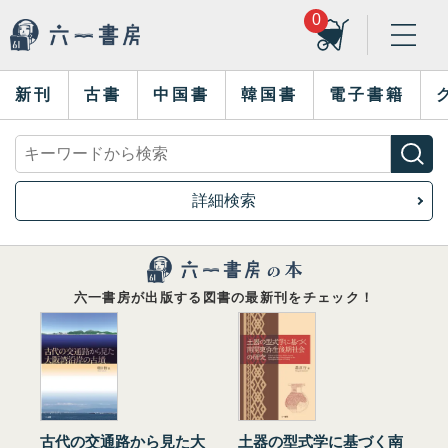
0
新刊
古書
中国書
韓国書
電子書籍
詳細検索
六一書房が出版する図書の最新刊をチェック！
古代の交通路から見た大
土器の型式学に基づく南