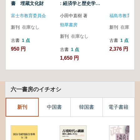
書 埋蔵文化財
: 経済学と歴史学を
架橋する
富士市教育委員会
小田中直樹 著
福島市教育委員
勁草書房
新刊
在庫なし
新刊
在庫なし
新刊
在庫なし
古書
1 点
古書
1 点
950 円
2,376 円
古書
1 点
1,650 円
六一書房のイチオシ
新刊
中国書
韓国書
電子書籍