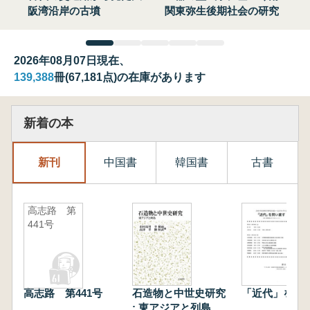
阪湾沿岸の古墳
関東弥生後期社会の研究
2026年08月07日現在、
139,388
冊(67,181点)の在庫があります
新着の本
新刊
中国書
韓国書
古書
高志路 第
441号
高志路 第441号
石造物と中世史研究
「近代」を問
: 東アジアと列島