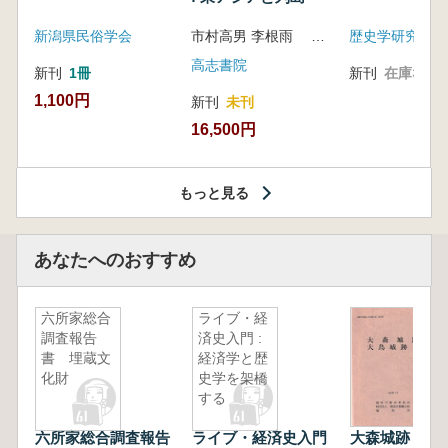
新潟県民俗学会
市村高男 李根雨 高津孝 劉恒武 編
歴史学研究会
高志書院
新刊
1冊
新刊
在庫なし
1,100円
新刊
未刊
16,500円
もっと見る
あなたへのおすすめ
六所家総合
ライブ・経
調査報告
済史入門 :
書 埋蔵文
経済学と歴
化財
史学を架橋
する
六所家総合調査報告
ライブ・経済史入門
大森城跡 大