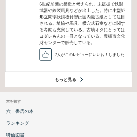
6世紀前葉の築造と考えられ、未盗掘で鉄製
武器や鉄製馬具などが出土した。特に小型矩
形立聞環状鏡板付轡は国内最古級として注目
される。埴輪や馬具、横穴式石室などに関す
る考察も充実している。古墳オタにとっては
ヨダレもんの一冊となっている。豊橋市文化
財センターで販売している。
2人がこのレビューにいいね！しました
もっと見る
本を探す
六一書房の本
ランキング
特価図書