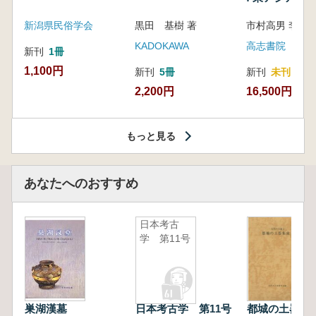
新潟県民俗学会
黒田 基樹 著
KADOKAWA
高志書院
新刊
1冊
1,100円
新刊
5冊
新刊
未刊
2,200円
16,500円
もっと見る
あなたへのおすすめ
日本考古
学 第11号
巣湖漢墓
日本考古学 第11号
都城の土器集