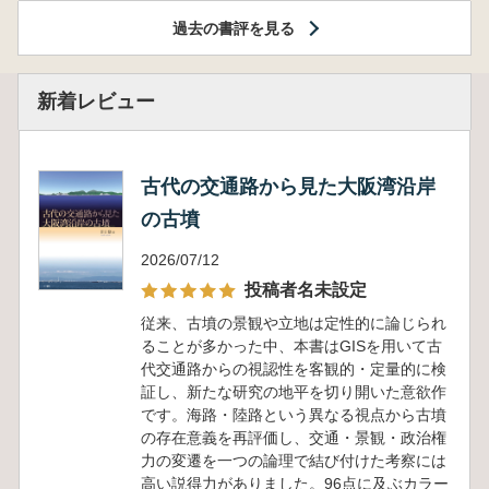
過去の書評を見る
新着レビュー
古代の交通路から見た大阪湾沿岸
の古墳
2026/07/12
投稿者名未設定
従来、古墳の景観や立地は定性的に論じられ
ることが多かった中、本書はGISを用いて古
代交通路からの視認性を客観的・定量的に検
証し、新たな研究の地平を切り開いた意欲作
です。海路・陸路という異なる視点から古墳
の存在意義を再評価し、交通・景観・政治権
力の変遷を一つの論理で結び付けた考察には
高い説得力がありました。96点に及ぶカラー