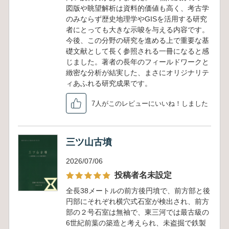
図版や眺望解析は資料的価値も高く、考古学
のみならず歴史地理学やGISを活用する研究
者にとっても大きな示唆を与える内容です。
今後、この分野の研究を進める上で重要な基
礎文献として長く参照される一冊になると感
じました。著者の長年のフィールドワークと
緻密な分析が結実した、まさにオリジナリテ
ィあふれる研究成果です。
7人がこのレビューにいいね！しました
三ツ山古墳
2026/07/06
投稿者名未設定
全長38メートルの前方後円墳で、前方部と後
円部にそれぞれ横穴式石室が検出され、前方
部の２号石室は無袖で、東三河では最古級の
6世紀前葉の築造と考えられ、未盗掘で鉄製