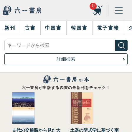
0
新刊
古書
中国書
韓国書
電子書籍
詳細検索
六一書房が出版する図書の最新刊をチェック！
古代の交通路から見た大
土器の型式学に基づく南