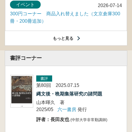
イベント
2026-07-14
300円コーナー 商品入れ替えました（文京倉庫300
冊・200冊追加）
もっと見る
書評コーナー
書評
第80回 2025.07.15
縄文後・晩期集落研究の諸問題
山本暉久 著
2025/05
六一書房
発行
評者：長田友也
(中部大学非常勤講師)