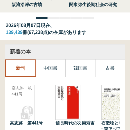
阪湾沿岸の古墳
関東弥生後期社会の研究
2026年08月07日現在、
139,439
冊(67,238点)の在庫があります
新着の本
新刊
中国書
韓国書
古書
高志路 第
441号
高志路 第441号
信長時代の羽柴秀吉
石造物と中世
: 東アジアと