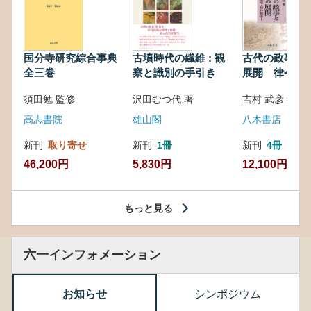
国分寺研究綜合事典
古墳時代の繊維 : 観
古代の政事と
全三巻
察と識別の手引き
展開 律令・
対外関係
須田勉 監修
沢田むつ代 著
吉村 武彦 編集
高志書院
雄山閣
八木書店
新刊
取り寄せ
新刊
1冊
新刊
4冊
46,200円
5,830円
12,100円
もっと見る
六一インフォメーション
お知らせ
シンポジウム