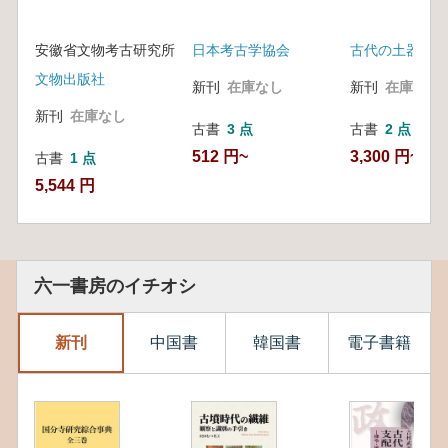
安徽省文物考古研究所
日本考古学協会
古代の土器研究
文物出版社
新刊
在庫なし
新刊
在庫なし
新刊
在庫なし
古書
3 点
古書
2 点
512 円~
3,300 円~
古書
1 点
5,544 円
六一書房のイチオシ
新刊
中国書
韓国書
電子書籍