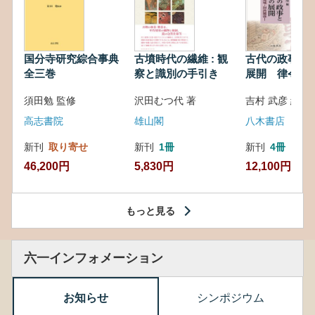
国分寺研究綜合事典
古墳時代の繊維 : 観
古代の政事と
全三巻
察と識別の手引き
展開 律令・
対外関係
須田勉 監修
沢田むつ代 著
吉村 武彦 編集
高志書院
雄山閣
八木書店
新刊
取り寄せ
新刊
1冊
新刊
4冊
46,200円
5,830円
12,100円
もっと見る
六一インフォメーション
お知らせ
シンポジウム