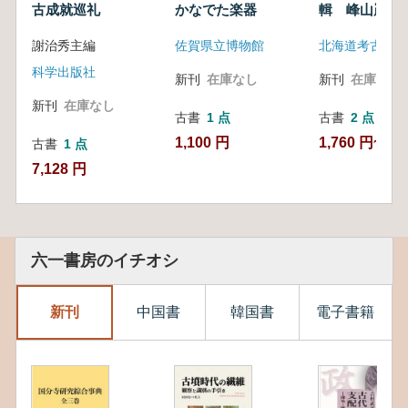
古成就巡礼
かなでた楽器
輯 峰山巌先
記念号
謝治秀主編
佐賀県立博物館
北海道考古学会
科学出版社
新刊
在庫なし
新刊
在庫なし
新刊
在庫なし
古書
1 点
古書
2 点
1,100 円
1,760 円~
古書
1 点
7,128 円
六一書房のイチオシ
新刊
中国書
韓国書
電子書籍