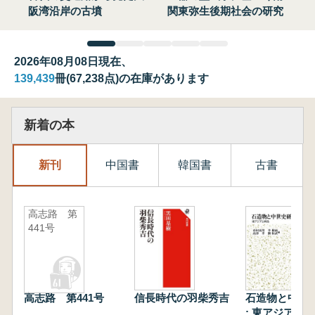
阪湾沿岸の古墳
関東弥生後期社会の研究
2026年08月08日現在、
139,439
冊(67,238点)の在庫があります
新着の本
新刊
中国書
韓国書
古書
高志路 第
441号
高志路 第441号
信長時代の羽柴秀吉
石造物と中世
: 東アジアと