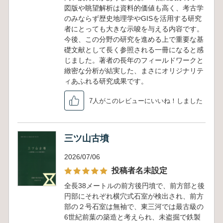
図版や眺望解析は資料的価値も高く、考古学
のみならず歴史地理学やGISを活用する研究
者にとっても大きな示唆を与える内容です。
今後、この分野の研究を進める上で重要な基
礎文献として長く参照される一冊になると感
じました。著者の長年のフィールドワークと
緻密な分析が結実した、まさにオリジナリテ
ィあふれる研究成果です。
7人がこのレビューにいいね！しました
三ツ山古墳
2026/07/06
投稿者名未設定
全長38メートルの前方後円墳で、前方部と後
円部にそれぞれ横穴式石室が検出され、前方
部の２号石室は無袖で、東三河では最古級の
6世紀前葉の築造と考えられ、未盗掘で鉄製