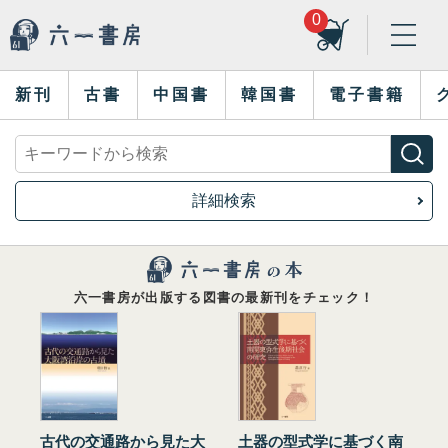
0
新刊
古書
中国書
韓国書
電子書籍
詳細検索
六一書房が出版する図書の最新刊をチェック！
古代の交通路から見た大
土器の型式学に基づく南