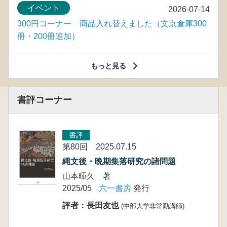
イベント
2026-07-14
300円コーナー 商品入れ替えました（文京倉庫300
冊・200冊追加）
もっと見る
書評コーナー
書評
第80回 2025.07.15
縄文後・晩期集落研究の諸問題
山本暉久 著
2025/05
六一書房
発行
評者：長田友也
(中部大学非常勤講師)