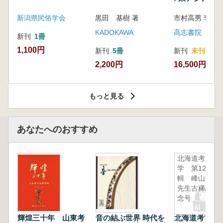
新潟県民俗学会
黒田 基樹 著
KADOKAWA
高志書院
新刊
1冊
1,100円
新刊
5冊
新刊
未刊
2,200円
16,500円
もっと見る
あなたへのおすすめ
北海道考古
学 第12
輯 峰山巌
先生古稀記
念号
輝煌三十年 山東考
音の結ぶ世界 時代を
北海道考古学 