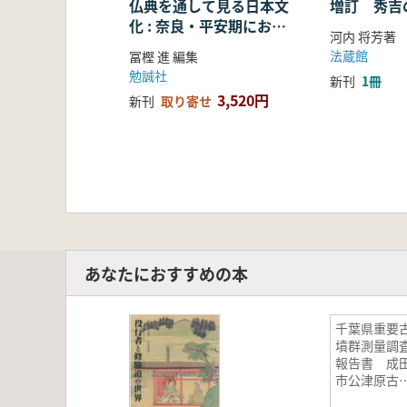
仏典を通して見る日本文
増訂 秀吉
化 : 奈良・平安期におけ
河内 将芳著
る仏教の受容・融合・展
法蔵館
冨樫 進 編集
開
勉誠社
新刊
1冊
3,520円
新刊
取り寄せ
あなたにおすすめの本
千葉県重要
墳群測量調
報告書 成
市公津原古
群