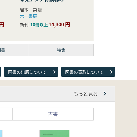
際的研究
岩本 崇 編
六一書房
 円
14,300 円
新刊
10冊以上
図書
特集
図書の出版について
図書の買取について
もっと見る
古書