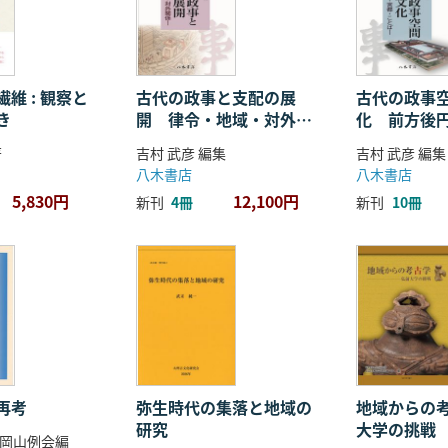
維 : 観察と
古代の政事と支配の展
古代の政事
き
開 律令・地域・対外関
化 前方後
係
ことば
著
吉村 武彦 編集
吉村 武彦 編集
八木書店
八木書店
5,830円
12,100円
新刊
4冊
新刊
10冊
再考
弥生時代の集落と地域の
地域からの考
研究
大学の挑戦
岡山例会編