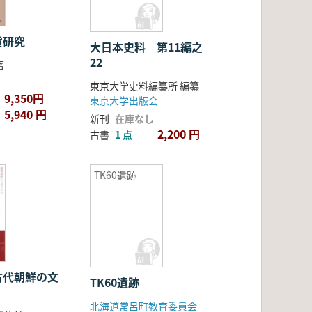
貨研究
大日本史料 第11編之
22
著
東京大学史料編纂所 編纂
9,350円
東京大学出版会
5,940 円
新刊
在庫なし
2,200 円
古書
1 点
TK60遺跡
古代朝鮮の文
TK60遺跡
北海道常呂町教育委員会