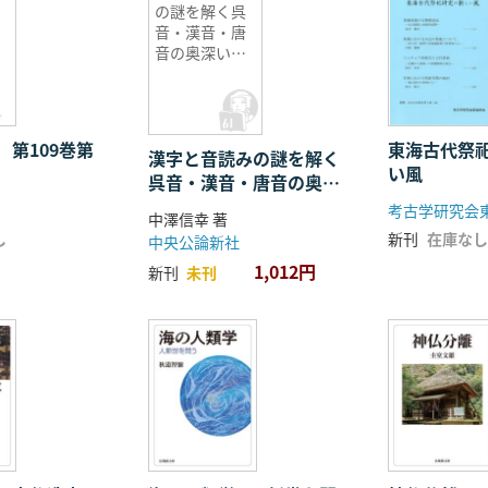
の謎を解く呉
音・漢音・唐
音の奥深い世
界
 第109巻第
東海古代祭
漢字と音読みの謎を解く
い風
呉音・漢音・唐音の奥深
い世界
考古学研究会
中澤信幸 著
し
新刊
在庫なし
中央公論新社
1,012円
新刊
未刊