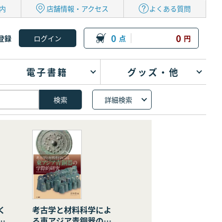
内
店舗情報・アクセス
よくある質問
0
0
登録
点
円
電子書籍
グッズ・他
詳細検索
く
考古学と材料科学によ
の
る東アジア青銅器の学