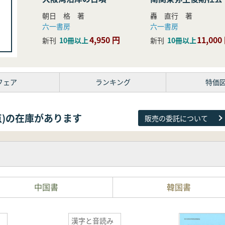
研究
朝日 格 著
轟 直行 著
六一書房
六一書房
4,950 円
11,000
新刊
10冊以上
新刊
10冊以上
フェア
ランキング
特価
81点)の在庫があります
販売の委託について
中国書
韓国書
漢字と音読み