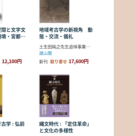
空間と文字文
地域考古学の新視角 動
円墳・宮都・
態・交流・儀礼
土生田純之先生追悼事業会 編
雄山閣
12,100円
17,600円
新刊
取り寄せ
古学 : 弘前
縄文時代 : 「定住革命」
と文化の多様性