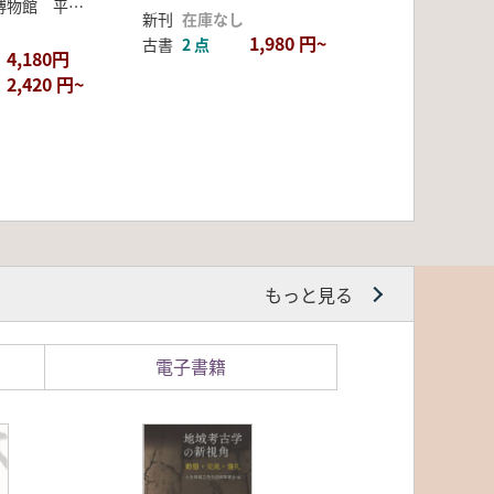
国立歴史民俗博物館 平川南 編
新刊
在庫なし
1,980 円~
古書
2 点
4,180円
2,420 円~
もっと見る
電子書籍