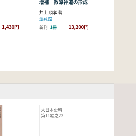
増補 教派神道の形成
井上 順孝 著
法藏館
1,430円
13,200円
新刊
1冊
大日本史料
第11編之22