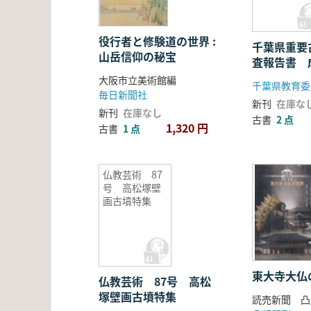
役行者と修験道の世界 :
千葉県重要
山岳信仰の秘宝
査報告書 
古墳群
大阪市立美術館編
千葉県教育委
毎日新聞社
新刊
在庫な
新刊
在庫なし
古書
2 点
1,320 円
古書
1 点
仏教芸術 87
号 高松塚壁
画古墳特集
東大寺大仏
仏教芸術 87号 高松
塚壁画古墳特集
読売新聞 凸