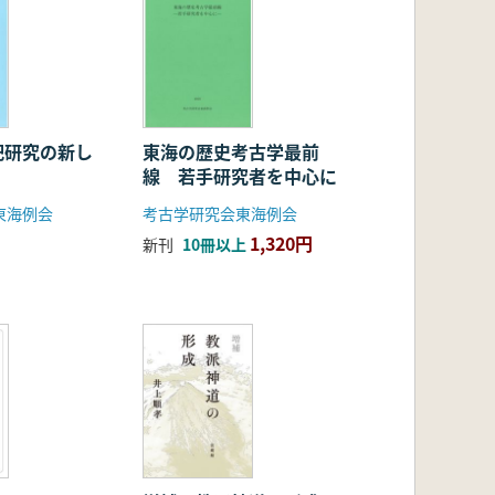
祀研究の新し
東海の歴史考古学最前
線 若手研究者を中心に
東海例会
考古学研究会東海例会
1,320円
新刊
10冊以上