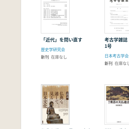
「近代」を問い直す
考古学雑誌
1号
歴史学研究会
日本考古学会
新刊
在庫なし
新刊
在庫な