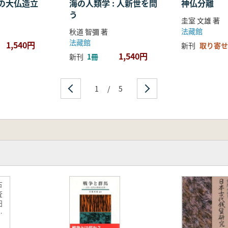
の大仏造立
海の人類学 : 人新世を問
神仏分離
う
圭室 文雄 著
法藏館
秋道 智彌 著
法藏館
1,540円
新刊
取り寄せ
1,540円
新刊
1冊
1
/
5
古
査
田
墳