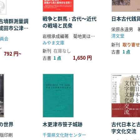
戦争と群馬 : 古代〜近代
日本古代銭
古墳群測量調
の戦場と民衆
成田市公津原
栄原永遠男 
清文堂
岩根承成編著 菊地実ほか執筆
員会
みやま文庫
新刊
取り寄せ
し
新刊
在庫なし
古書
1 点
792 円~
1,650 円
古書
1 点
の世界
木更津市笹子城跡
古代日本と
字文化交流
版印刷
千葉県文化財センター