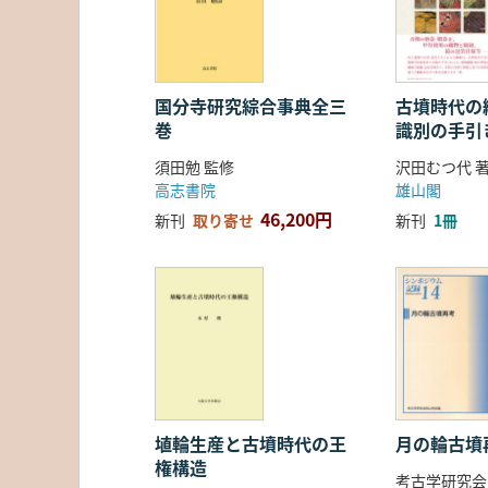
国分寺研究綜合事典全三
古墳時代の繊
巻
識別の手引
須田勉 監修
沢田むつ代 
高志書院
雄山閣
46,200円
新刊
取り寄せ
新刊
1冊
埴輪生産と古墳時代の王
月の輪古墳
権構造
考古学研究会