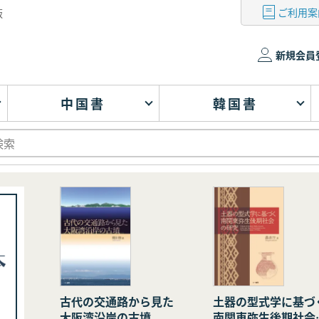
ご利用案
版
新規会員
中国書
韓国書
古代の交通路から見た
土器の型式学に基づ
大阪湾沿岸の古墳
南関東弥生後期社会