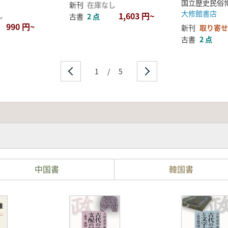
新刊
在庫なし
大修館書店
1,603 円~
し
古書
2 点
990 円~
新刊
取り寄せ
古書
2 点
1
/
5
中国書
韓国書