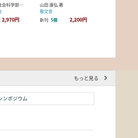
弘前大学人文社会科学部北日本考古学研究センター 編
山田 康弘 著
会
敬文舎
2,970円
2,200円
上
新刊
5冊
もっと見る
シンポジウム