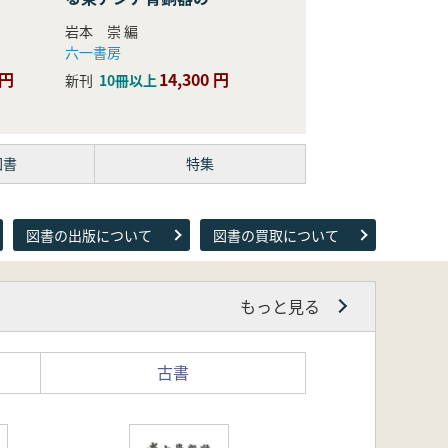
際的研究
岩本 崇 編
六一書房
 円
14,300 円
新刊
10冊以上
図書
特集
図書の出版について
図書の買取について
もっと見る
古書