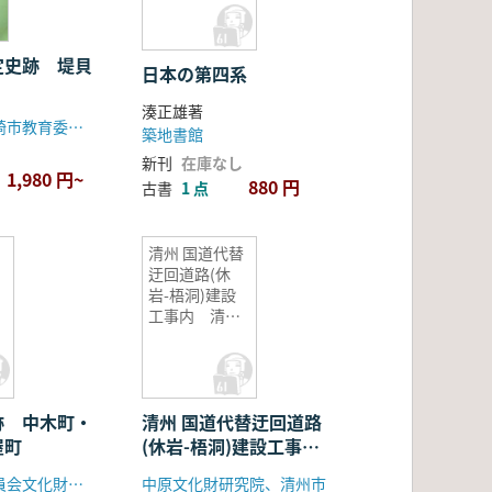
定史跡 堤貝
日本の第四系
湊正雄著
神奈川県茅ヶ崎市教育委員会
築地書館
新刊
在庫なし
1,980 円~
880 円
古書
1 点
清州 国道代替
迂回道路(休
岩-梧洞)建設
工事内 清州
井北洞遺蹟
跡 中木町・
清州 国道代替迂回道路
屋町
(休岩-梧洞)建設工事
内 清州井北洞遺蹟
長野市教育委員会文化財課埋蔵文化財センタ
中原文化財研究院、清州市