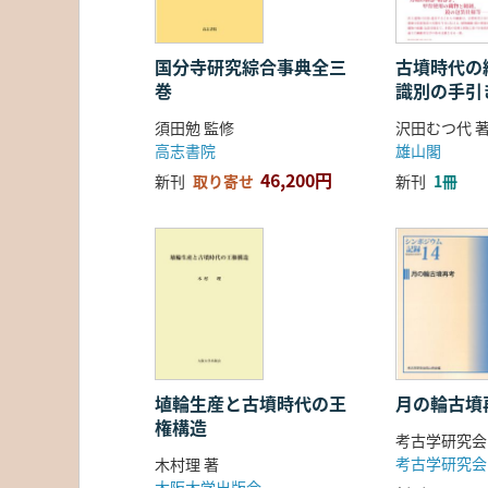
国分寺研究綜合事典全三
古墳時代の繊
巻
識別の手引
須田勉 監修
沢田むつ代 
高志書院
雄山閣
46,200円
新刊
取り寄せ
新刊
1冊
埴輪生産と古墳時代の王
月の輪古墳
権構造
考古学研究会
考古学研究会
木村理 著
大阪大学出版会