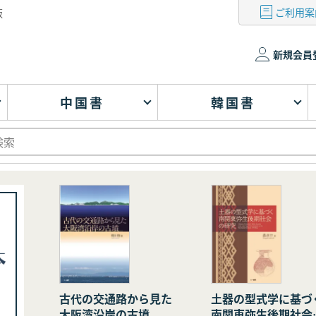
ご利用案
版
新規会員
中国書
韓国書
古代の交通路から見た
土器の型式学に基づ
大阪湾沿岸の古墳
南関東弥生後期社会