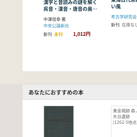
漢字と音読みの謎を解く
い風
呉音・漢音・唐音の奥深
い世界
考古学研究会
中澤信幸 著
新刊
在庫な
中央公論新社
1,012円
新刊
未刊
あなたにおすすめの本
東金城跡 森ノ
木台遺跡
(1262-5地点