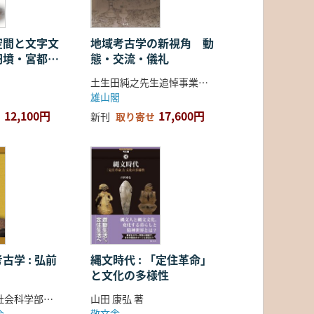
空間と文字文
地域考古学の新視角 動
円墳・宮都・
態・交流・儀礼
土生田純之先生追悼事業会 編
雄山閣
12,100円
17,600円
新刊
取り寄せ
古学 : 弘前
縄文時代 : 「定住革命」
と文化の多様性
弘前大学人文社会科学部北日本考古学研究センター 編
山田 康弘 著
会
敬文舎