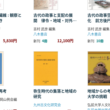
維 : 観察と
古代の政事と支配の展
古代の政事
き
開 律令・地域・対外関
化 前方後
係
ことば
著
吉村 武彦 編集
吉村 武彦 編集
八木書店
八木書店
5,830円
12,100円
新刊
4冊
新刊
10冊
再考
弥生時代の集落と地域の
地域からの考
研究
大学の挑戦
岡山例会編
九州古文化研究会
弘前大学出版