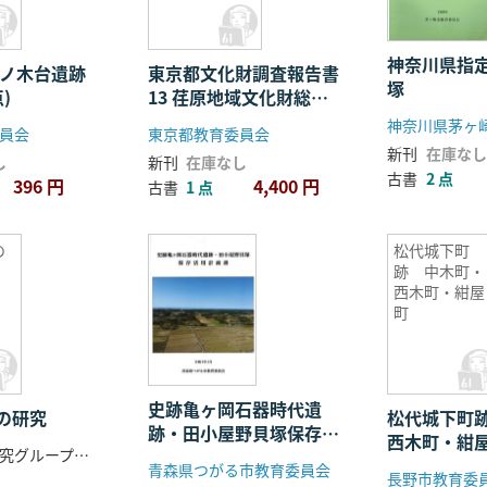
神奈川県指
東京都文化財調査報告書
塚
点)
13 荏原地域文化財総合
調査報告
員会
東京都教育委員会
新刊
在庫なし
し
新刊
在庫なし
古書
2 点
396 円
4,400 円
古書
1 点
の
松代城下町
跡 中木町・
西木町・紺屋
町
史跡亀ヶ岡石器時代遺
ラの研究
松代城下町
跡・田小屋野貝塚保存管
西木町・紺
日本ミイラ研究グループ 編
理計画書
青森県つがる市教育委員会