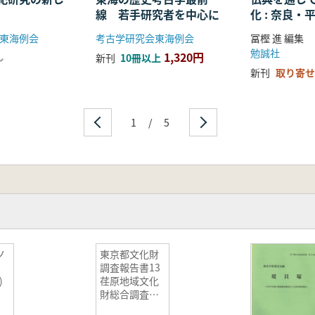
線 若手研究者を中心に
化 : 奈良
る仏教の受
東海例会
考古学研究会東海例会
冨樫 進 編集
開
勉誠社
1,320円
し
新刊
10冊以上
新刊
取り寄せ
1
/
5
東京都文化財
調査報告書13
)
荏原地域文化
財総合調査報
告