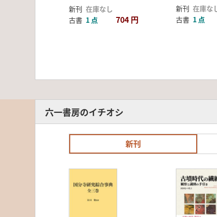
新刊
在庫な
新刊
在庫なし
704 円
古書
1 点
古書
1 点
六一書房のイチオシ
新刊