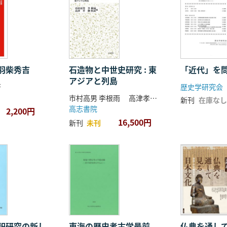
羽柴秀吉
石造物と中世史研究 : 東
「近代」を
アジアと列島
著
歴史学研究会
市村高男 李根雨 高津孝 劉恒武 編
新刊
在庫なし
高志書院
2,200円
16,500円
新刊
未刊
祀研究の新し
東海の歴史考古学最前
仏典を通し