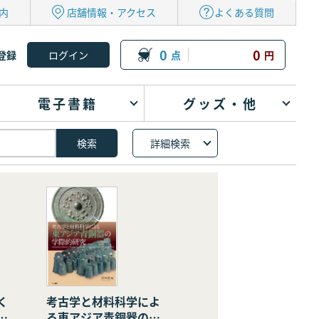
内
店舗情報・アクセス
よくある質問
0
0
登録
点
円
電子書籍
グッズ・他
詳細検索
く
考古学と材料科学によ
の
る東アジア青銅器の学