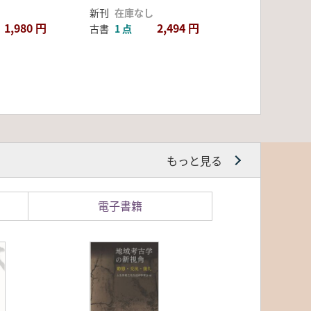
新刊
在庫なし
1,980 円
2,494 円
古書
1 点
もっと見る
電子書籍