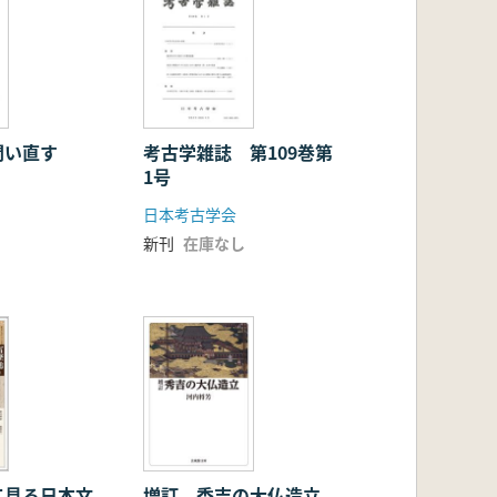
問い直す
考古学雑誌 第109巻第
1号
日本考古学会
新刊
在庫なし
て見る日本文
増訂 秀吉の大仏造立