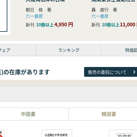
研究
朝日 格 著
轟 直行 著
六一書房
六一書房
4,950 円
11,000
新刊
10冊以上
新刊
10冊以上
フェア
ランキング
特価
26点)の在庫があります
販売の委託について
中国書
韓国書