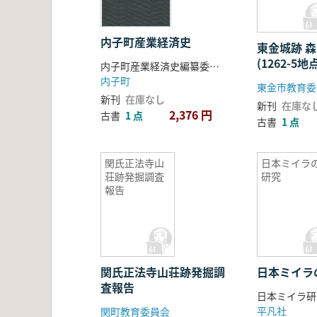
内子町産業経済史
東金城跡 森ノ木台遺跡
(1262-5地
内子町産業経済史編纂委員会 編
内子町
東金市教育委
新刊
在庫なし
新刊
在庫な
2,376 円
古書
1 点
古書
1 点
関氏正法寺山
日本ミイラ
荘跡発掘調査
研究
報告
関氏正法寺山荘跡発掘調
日本ミイ
査報告
平凡社
関町教育委員会