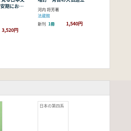
・平安期におけ
河内 将芳著
容・融合・展
法蔵館
1,540円
新刊
1冊
3,520円
日本の第四系