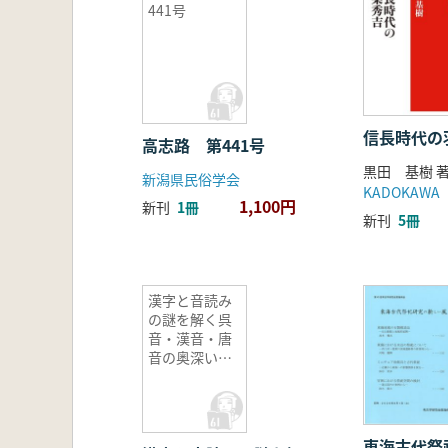
441号
信長時代の
高志路 第441号
黒田 基樹 
新潟県民俗学会
KADOKAWA
1,100円
新刊
1冊
新刊
5冊
漢字と音読み
の謎を解く呉
音・漢音・唐
音の奥深い世
界
東海古代祭