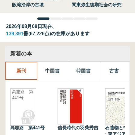
阪湾沿岸の古墳
関東弥生後期社会の研究
2026年08月08日現在、
139,391
冊(67,226点)の在庫があります
新着の本
新刊
中国書
韓国書
古書
高志路 第
441号
高志路 第441号
信長時代の羽柴秀吉
石造物と中世
: 東アジアと