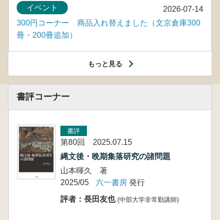
イベント
2026-07-14
300円コーナー 商品入れ替えました（文京倉庫300
冊・200冊追加）
もっと見る
書評コーナー
書評
第80回 2025.07.15
縄文後・晩期集落研究の諸問題
山本暉久 著
2025/05
六一書房
発行
評者：長田友也
(中部大学非常勤講師)