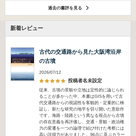
過去の書評を見る
新着レビュー
古代の交通路から見た大阪湾沿岸
の古墳
2026/07/12
投稿者名未設定
従来、古墳の景観や立地は定性的に論じられ
ることが多かった中、本書はGISを用いて古
代交通路からの視認性を客観的・定量的に検
証し、新たな研究の地平を切り開いた意欲作
です。海路・陸路という異なる視点から古墳
の存在意義を再評価し、交通・景観・政治権
力の変遷を一つの論理で結び付けた考察には
高い説得力がありました。96点に及ぶカラー