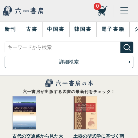
0
新刊
古書
中国書
韓国書
電子書籍
詳細検索
六一書房が出版する図書の最新刊をチェック！
古代の交通路から見た大
土器の型式学に基づく南