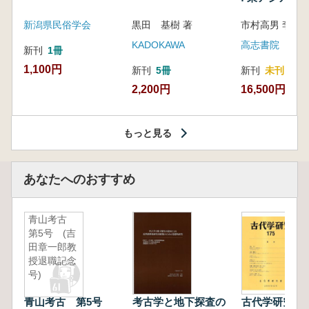
新潟県民俗学会
黒田 基樹 著
KADOKAWA
高志書院
新刊
1冊
1,100円
新刊
5冊
新刊
未刊
2,200円
16,500円
もっと見る
あなたへのおすすめ
青山考古
第5号 (吉
田章一郎教
授退職記念
号)
青山考古 第5号
考古学と地下探査の
古代学研究 1