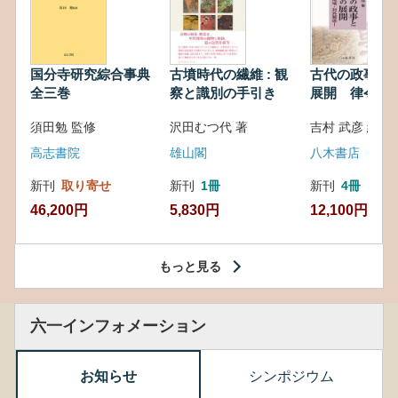
国分寺研究綜合事典
古墳時代の繊維 : 観
古代の政事と
全三巻
察と識別の手引き
展開 律令・
対外関係
須田勉 監修
沢田むつ代 著
吉村 武彦 編集
高志書院
雄山閣
八木書店
新刊
取り寄せ
新刊
1冊
新刊
4冊
46,200円
5,830円
12,100円
もっと見る
六一インフォメーション
お知らせ
シンポジウム