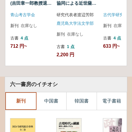
(吉田章一郎教授退職
協同による近世薩摩
記念号)
焼研究再構築のため
青山考古学会
研究代表者渡辺芳郎
古代学研究會
の基礎的研究
鹿児島大学法文学部
新刊
在庫なし
新刊
在庫なし
新刊
在庫なし
古書
4 点
古書
4 点
712 円~
633 円~
古書
1 点
2,200 円
六一書房のイチオシ
新刊
中国書
韓国書
電子書籍