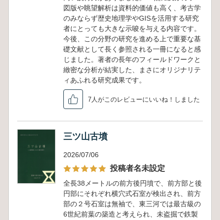
図版や眺望解析は資料的価値も高く、考古学
のみならず歴史地理学やGISを活用する研究
者にとっても大きな示唆を与える内容です。
今後、この分野の研究を進める上で重要な基
礎文献として長く参照される一冊になると感
じました。著者の長年のフィールドワークと
緻密な分析が結実した、まさにオリジナリテ
ィあふれる研究成果です。
7人がこのレビューにいいね！しました
三ツ山古墳
2026/07/06
投稿者名未設定
全長38メートルの前方後円墳で、前方部と後
円部にそれぞれ横穴式石室が検出され、前方
部の２号石室は無袖で、東三河では最古級の
6世紀前葉の築造と考えられ、未盗掘で鉄製