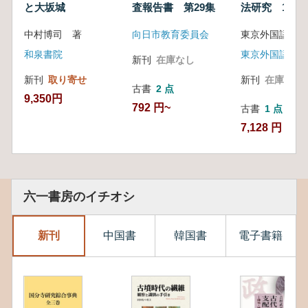
と大坂城
査報告書 第29集
法研究 1〜25
冊セット
中村博司 著
向日市教育委員会
和泉書院
新刊
在庫なし
新刊
取り寄せ
新刊
在庫なし
古書
2 点
9,350円
792 円~
古書
1 点
7,128 円
六一書房のイチオシ
新刊
中国書
韓国書
電子書籍