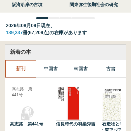
阪湾沿岸の古墳
関東弥生後期社会の研究
2026年08月09日現在、
139,337
冊(67,209点)の在庫があります
新着の本
新刊
中国書
韓国書
古書
高志路 第
441号
高志路 第441号
信長時代の羽柴秀吉
石造物と中世
: 東アジアと