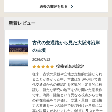
過去の書評を見る
新着レビュー
古代の交通路から見た大阪湾沿岸
の古墳
2026/07/12
投稿者名未設定
従来、古墳の景観や立地は定性的に論じられ
ることが多かった中、本書はGISを用いて古
代交通路からの視認性を客観的・定量的に検
証し、新たな研究の地平を切り開いた意欲作
です。海路・陸路という異なる視点から古墳
の存在意義を再評価し、交通・景観・政治権
力の変遷を一つの論理で結び付けた考察には
高い説得力がありました。96点に及ぶカラー