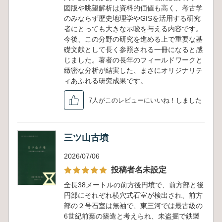
図版や眺望解析は資料的価値も高く、考古学
のみならず歴史地理学やGISを活用する研究
者にとっても大きな示唆を与える内容です。
今後、この分野の研究を進める上で重要な基
礎文献として長く参照される一冊になると感
じました。著者の長年のフィールドワークと
緻密な分析が結実した、まさにオリジナリテ
ィあふれる研究成果です。
7人がこのレビューにいいね！しました
三ツ山古墳
2026/07/06
投稿者名未設定
全長38メートルの前方後円墳で、前方部と後
円部にそれぞれ横穴式石室が検出され、前方
部の２号石室は無袖で、東三河では最古級の
6世紀前葉の築造と考えられ、未盗掘で鉄製