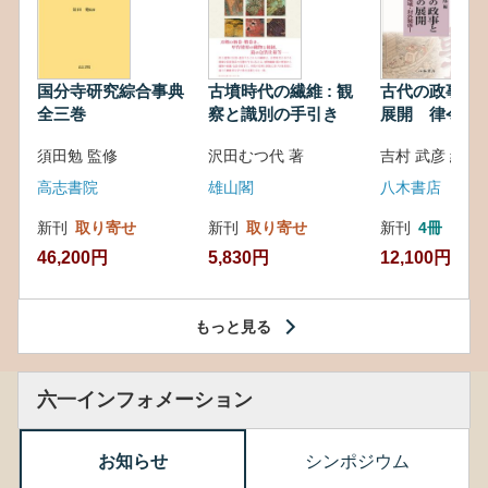
国分寺研究綜合事典
古墳時代の繊維 : 観
古代の政事と
全三巻
察と識別の手引き
展開 律令・
対外関係
須田勉 監修
沢田むつ代 著
吉村 武彦 編集
高志書院
雄山閣
八木書店
新刊
取り寄せ
新刊
取り寄せ
新刊
4冊
46,200円
5,830円
12,100円
もっと見る
六一インフォメーション
お知らせ
シンポジウム