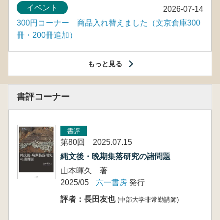
イベント
2026-07-14
300円コーナー 商品入れ替えました（文京倉庫300
冊・200冊追加）
もっと見る
書評コーナー
書評
第80回 2025.07.15
縄文後・晩期集落研究の諸問題
山本暉久 著
2025/05
六一書房
発行
評者：長田友也
(中部大学非常勤講師)