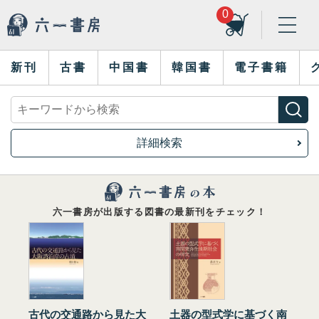
0
新刊
古書
中国書
韓国書
電子書籍
詳細検索
六一書房が出版する図書の最新刊をチェック！
古代の交通路から見た大
土器の型式学に基づく南