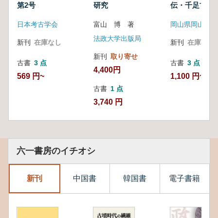
第2号
研究
伝・千足古墳
物
日本考古学会
富山 博 著
法政大学出版局
新刊
在庫なし
新刊
在庫なし
新刊
取り寄せ
古書
3 点
古書
3 点
4,400円
569 円~
1,100 円~
古書
1 点
3,740 円
六一書房のイチオシ
新刊
中国書
韓国書
電子書籍