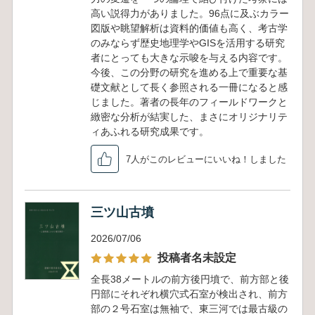
高い説得力がありました。96点に及ぶカラー
図版や眺望解析は資料的価値も高く、考古学
のみならず歴史地理学やGISを活用する研究
者にとっても大きな示唆を与える内容です。
今後、この分野の研究を進める上で重要な基
礎文献として長く参照される一冊になると感
じました。著者の長年のフィールドワークと
緻密な分析が結実した、まさにオリジナリテ
ィあふれる研究成果です。
7人がこのレビューにいいね！しました
三ツ山古墳
2026/07/06
投稿者名未設定
全長38メートルの前方後円墳で、前方部と後
円部にそれぞれ横穴式石室が検出され、前方
部の２号石室は無袖で、東三河では最古級の