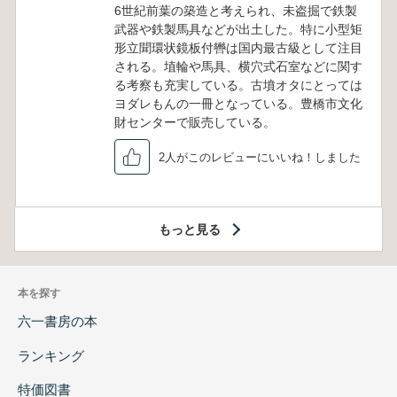
6世紀前葉の築造と考えられ、未盗掘で鉄製
武器や鉄製馬具などが出土した。特に小型矩
形立聞環状鏡板付轡は国内最古級として注目
される。埴輪や馬具、横穴式石室などに関す
る考察も充実している。古墳オタにとっては
ヨダレもんの一冊となっている。豊橋市文化
財センターで販売している。
2人がこのレビューにいいね！しました
もっと見る
本を探す
六一書房の本
ランキング
特価図書