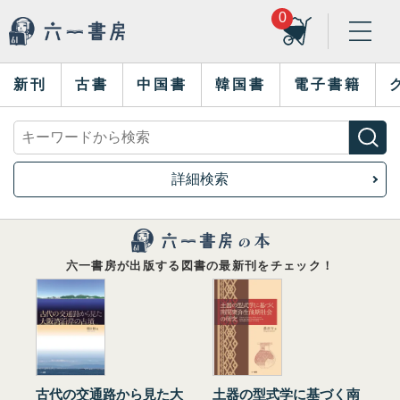
0
新刊
古書
中国書
韓国書
電子書籍
詳細検索
六一書房が出版する図書の最新刊をチェック！
古代の交通路から見た大
土器の型式学に基づく南