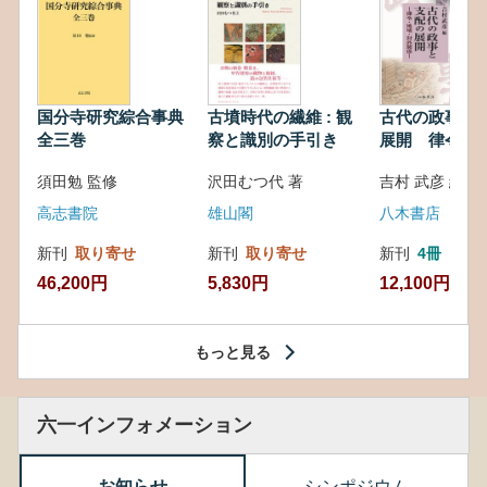
国分寺研究綜合事典
古墳時代の繊維 : 観
古代の政事と
全三巻
察と識別の手引き
展開 律令・
対外関係
須田勉 監修
沢田むつ代 著
吉村 武彦 編集
高志書院
雄山閣
八木書店
新刊
取り寄せ
新刊
取り寄せ
新刊
4冊
46,200円
5,830円
12,100円
もっと見る
六一インフォメーション
お知らせ
シンポジウム