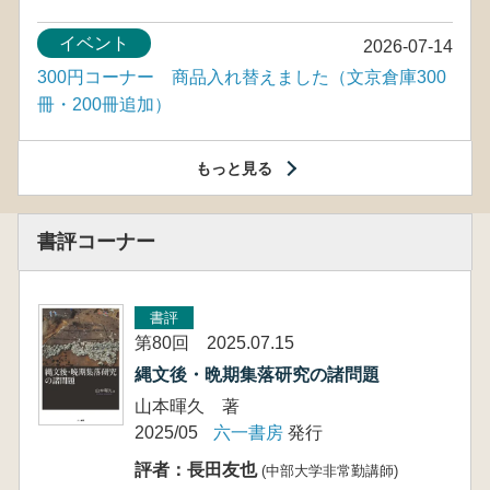
イベント
2026-07-14
300円コーナー 商品入れ替えました（文京倉庫300
冊・200冊追加）
もっと見る
書評コーナー
書評
第80回 2025.07.15
縄文後・晩期集落研究の諸問題
山本暉久 著
2025/05
六一書房
発行
評者：長田友也
(中部大学非常勤講師)