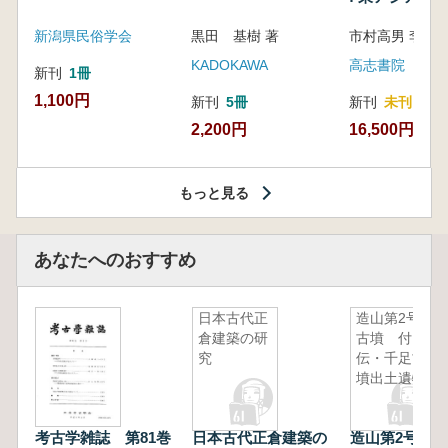
新潟県民俗学会
黒田 基樹 著
KADOKAWA
高志書院
新刊
1冊
1,100円
新刊
5冊
新刊
未刊
2,200円
16,500円
もっと見る
あなたへのおすすめ
日本古代正
造山第2号
倉建築の研
古墳 付
究
伝・千足古
墳出土遺物
考古学雑誌 第81巻
日本古代正倉建築の
造山第2号古