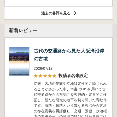
過去の書評を見る
新着レビュー
古代の交通路から見た大阪湾沿岸
の古墳
2026/07/12
投稿者名未設定
従来、古墳の景観や立地は定性的に論じられ
ることが多かった中、本書はGISを用いて古
代交通路からの視認性を客観的・定量的に検
証し、新たな研究の地平を切り開いた意欲作
です。海路・陸路という異なる視点から古墳
の存在意義を再評価し、交通・景観・政治権
力の変遷を一つの論理で結び付けた考察には