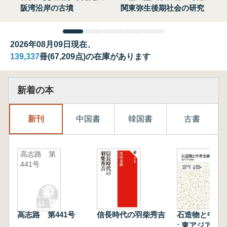
阪湾沿岸の古墳
関東弥生後期社会の研究
2026年08月09日現在、
139,337
冊(67,209点)の在庫があります
新着の本
新刊
中国書
韓国書
古書
高志路 第
441号
高志路 第441号
信長時代の羽柴秀吉
石造物と中世
: 東アジアと