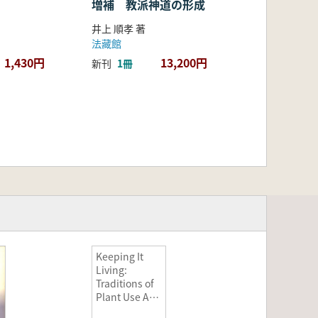
増補 教派神道の形成
井上 順孝 著
法藏館
1,430円
13,200円
新刊
1冊
Keeping It
Living:
Traditions of
Plant Use And
Cultivation on