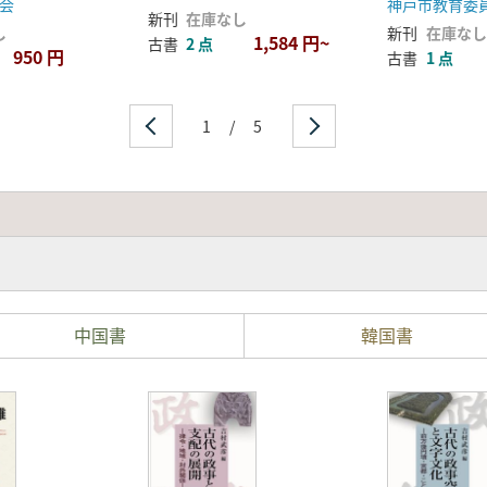
会
神戸市教育委
新刊
在庫なし
し
新刊
在庫なし
1,584 円~
古書
2 点
950 円
古書
1 点
1
/
5
中国書
韓国書