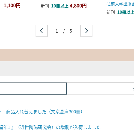
弘前大学出版
1,100円
4,800円
新刊
10冊以上
新刊
10冊以
1
/
5
ナー 商品入れ替えました（文京倉庫300冊）
編年1 』（近世陶磁研究会）の増刷が入荷しました