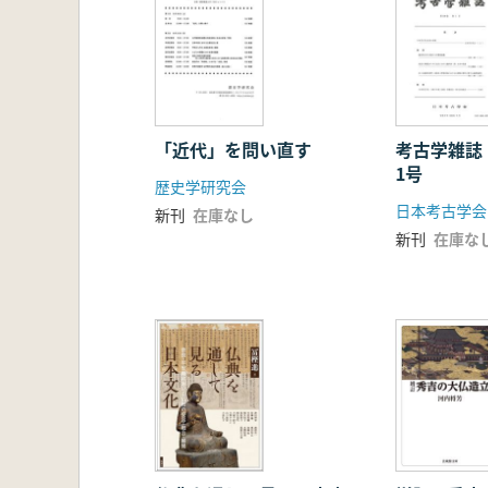
「近代」を問い直す
考古学雑誌
1号
歴史学研究会
日本考古学会
新刊
在庫なし
新刊
在庫な