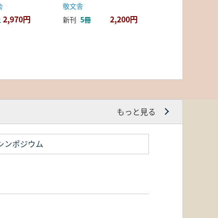
会
敬文舎
2,970円
2,200円
上
新刊
5冊
もっと見る
シンポジウム