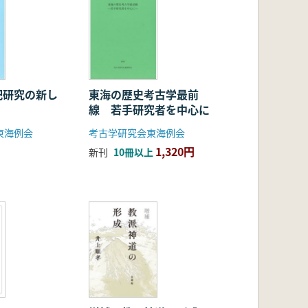
祀研究の新し
東海の歴史考古学最前
線 若手研究者を中心に
東海例会
考古学研究会東海例会
1,320円
新刊
10冊以上