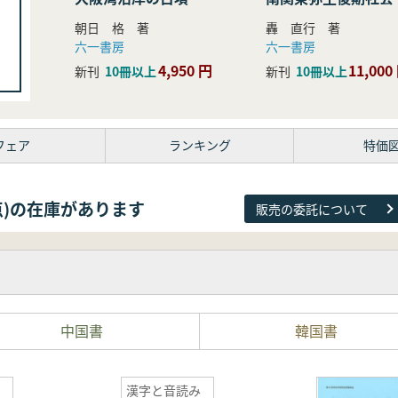
研究
朝日 格 著
轟 直行 著
六一書房
六一書房
4,950 円
11,000
新刊
10冊以上
新刊
10冊以上
フェア
ランキング
特価
81点)の在庫があります
販売の委託について
中国書
韓国書
漢字と音読み