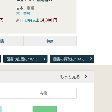
際的研究
岩本 崇 編
六一書房
 円
14,300 円
新刊
10冊以上
図書
特集
図書の出版について
図書の買取について
もっと見る
古書