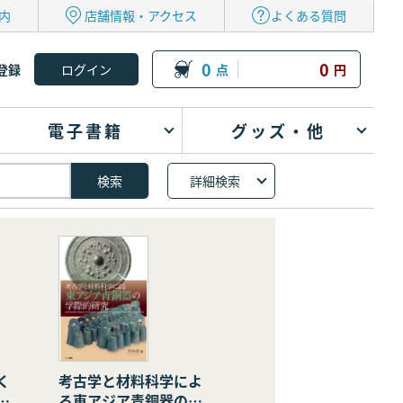
内
店舗情報・アクセス
よくある質問
0
0
登録
点
円
電子書籍
グッズ・他
詳細検索
く
考古学と材料科学によ
の
る東アジア青銅器の学