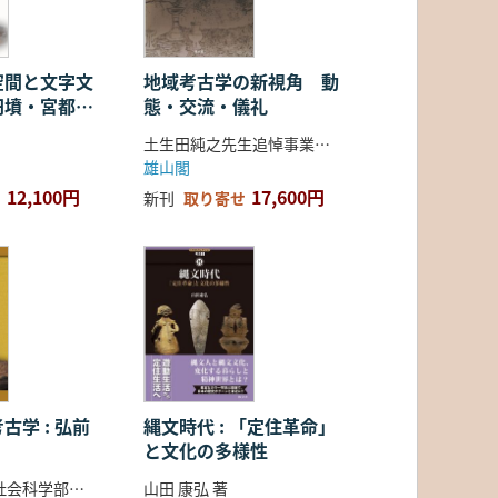
空間と文字文
地域考古学の新視角 動
円墳・宮都・
態・交流・儀礼
土生田純之先生追悼事業会 編
雄山閣
12,100円
17,600円
新刊
取り寄せ
古学 : 弘前
縄文時代 : 「定住革命」
と文化の多様性
弘前大学人文社会科学部北日本考古学研究センター 編
山田 康弘 著