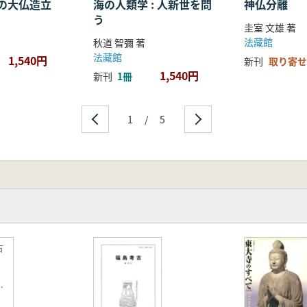
の大仏造立
海の人類学 : 人新世を問
神仏分離
う
圭室 文雄 著
法藏館
秋道 智彌 著
法藏館
1,540円
新刊
取り寄せ
1,540円
新刊
1冊
1
/
5
古
掘