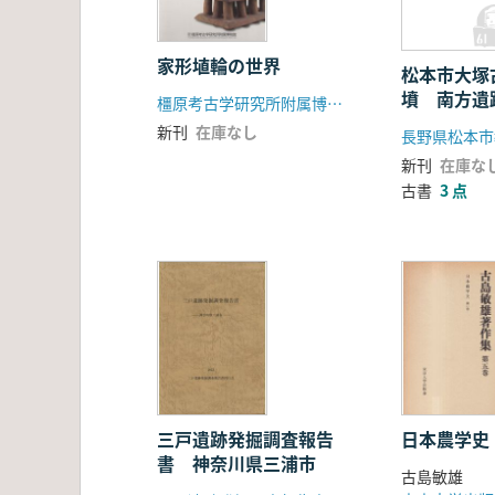
家形埴輪の世界
松本市大塚
墳 南方遺
橿原考古学研究所附属博物館
調査報告書
新刊
在庫なし
長野県松本市
新刊
在庫な
古書
3 点
三戸遺跡発掘調査報告
日本農学史
書 神奈川県三浦市
古島敏雄