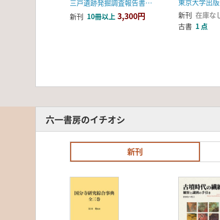
東京大学出版
三戸遺跡発掘調査報告書刊行会
3,300円
新刊
在庫な
新刊
10冊以上
古書
1 点
六一書房のイチオシ
新刊