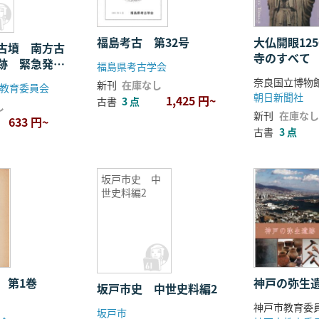
福島考古 第32号
大仏開眼12
古墳 南方古
寺のすべて
跡 緊急発掘
福島県考古学会
新刊
在庫なし
教育委員会
朝日新聞社
1,425 円~
古書
3 点
し
新刊
在庫なし
633 円~
古書
3 点
坂戸市史 中
世史料編2
 第1巻
神戸の弥生
坂戸市史 中世史料編2
坂戸市