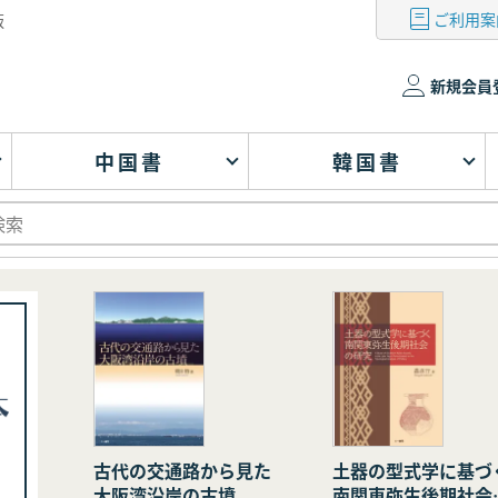
ご利用案
版
新規会員
中国書
韓国書
古代の交通路から見た
土器の型式学に基づ
大阪湾沿岸の古墳
南関東弥生後期社会