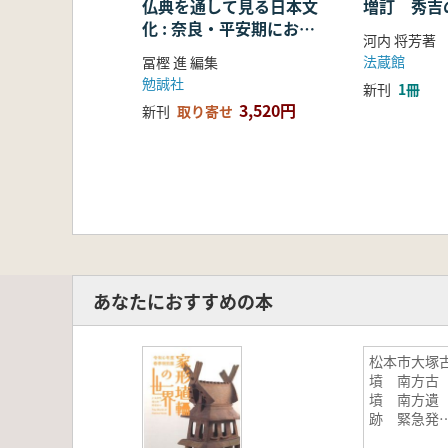
仏典を通して見る日本文
増訂 秀吉
化 : 奈良・平安期におけ
河内 将芳著
る仏教の受容・融合・展
法蔵館
冨樫 進 編集
開
勉誠社
新刊
1冊
3,520円
新刊
取り寄せ
あなたにおすすめの本
松本市大塚
墳 南方古
墳 南方遺
跡 緊急発
調査報告書