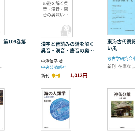
の謎を解く呉
音・漢音・唐
音の奥深い世
界
 第109巻第
東海古代祭
漢字と音読みの謎を解く
い風
呉音・漢音・唐音の奥深
い世界
考古学研究会
中澤信幸 著
し
新刊
在庫なし
中央公論新社
1,012円
新刊
未刊