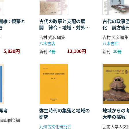
維 : 観察と
古代の政事と支配の展
古代の政事
き
開 律令・地域・対外関
化 前方後
係
ことば
著
吉村 武彦 編集
吉村 武彦 編集
八木書店
八木書店
5,830円
12,100円
新刊
4冊
新刊
10冊
再考
弥生時代の集落と地域の
地域からの考
研究
大学の挑戦
岡山例会編
九州古文化研究会