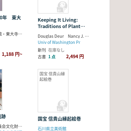
the Northwest
Coast of North
America
50年 東大
Keeping It Living:
Traditions of Plant
Use And Cultivation
奈良国立博物館・東大寺・朝日新聞社
Douglas Deur Nancy J. Turner
on the Northwest
Univ of Washington Pr
Coast of North
新刊
在庫なし
America
1,188 円~
2,494 円
古書
1 点
国宝 信貴山縁
起絵巻
遺跡
国宝 信貴山縁起絵巻
神戸市教育委員会文化財課編
石川県立美術館