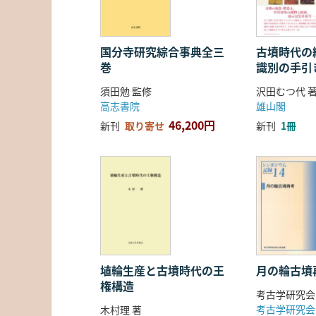
国分寺研究綜合事典全三
古墳時代の繊
巻
識別の手引
須田勉 監修
沢田むつ代 
高志書院
雄山閣
46,200円
新刊
取り寄せ
新刊
1冊
埴輪生産と古墳時代の王
月の輪古墳
権構造
考古学研究会
考古学研究会
木村理 著