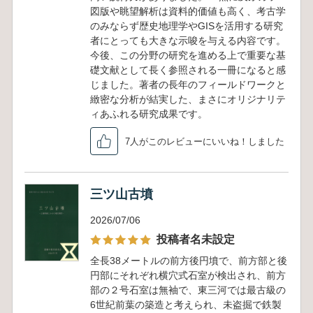
図版や眺望解析は資料的価値も高く、考古学
のみならず歴史地理学やGISを活用する研究
者にとっても大きな示唆を与える内容です。
今後、この分野の研究を進める上で重要な基
礎文献として長く参照される一冊になると感
じました。著者の長年のフィールドワークと
緻密な分析が結実した、まさにオリジナリテ
ィあふれる研究成果です。
7人がこのレビューにいいね！しました
三ツ山古墳
2026/07/06
投稿者名未設定
全長38メートルの前方後円墳で、前方部と後
円部にそれぞれ横穴式石室が検出され、前方
部の２号石室は無袖で、東三河では最古級の
6世紀前葉の築造と考えられ、未盗掘で鉄製