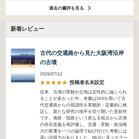
過去の書評を見る
新着レビュー
古代の交通路から見た大阪湾沿岸
の古墳
2026/07/12
投稿者名未設定
従来、古墳の景観や立地は定性的に論じられ
ることが多かった中、本書はGISを用いて古
代交通路からの視認性を客観的・定量的に検
証し、新たな研究の地平を切り開いた意欲作
です。海路・陸路という異なる視点から古墳
の存在意義を再評価し、交通・景観・政治権
力の変遷を一つの論理で結び付けた考察には
高い説得力がありました。96点に及ぶカラー