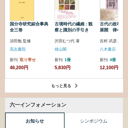
国分寺研究綜合事典
古墳時代の繊維 : 観
古代の政事と
全三巻
察と識別の手引き
展開 律令・
対外関係
須田勉 監修
沢田むつ代 著
吉村 武彦 編集
高志書院
雄山閣
八木書店
新刊
取り寄せ
新刊
1冊
新刊
4冊
46,200円
5,830円
12,100円
もっと見る
六一インフォメーション
お知らせ
シンポジウム