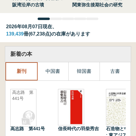
阪湾沿岸の古墳
関東弥生後期社会の研究
2026年08月07日現在、
139,439
冊(67,238点)の在庫があります
新着の本
新刊
中国書
韓国書
古書
高志路 第
441号
高志路 第441号
信長時代の羽柴秀吉
石造物と中世
: 東アジアと