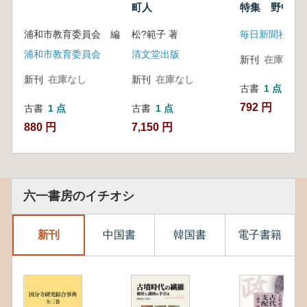
町人
特集 野中寺
期職業画工
の造形感覚
菩薩像の銘文
浦和市教育委員会 編
松?範子 著
毎日新聞社
制作年 元代
業画工の造形
浦和市教育委員会
清文堂出版
新刊
在庫なし
新刊
在庫なし
新刊
在庫なし
古書
1 点
792 円
古書
1 点
古書
1 点
880 円
7,150 円
六一書房のイチオシ
新刊
中国書
韓国書
電子書籍