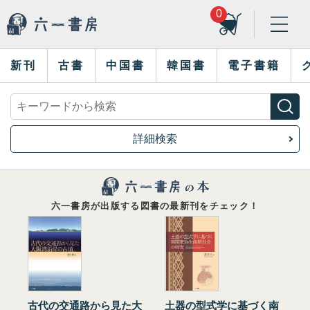
0
新刊
古書
中国書
韓国書
電子書籍
詳細検索
六一書房が出版する図書の最新刊をチェック！
古代の交通路から見た大
土器の型式学に基づく南