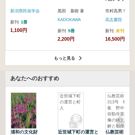
新潟県民俗学会
黒田 基樹 著
KADOKAWA
高志書院
新刊
1冊
1,100円
新刊
5冊
新刊
未刊
2,200円
16,500円
もっと見る
あなたへのおすすめ
近世城下町
仏教芸術
の運営と町
313号 特
人
集 野中寺
弥勒寺菩薩
像の銘文読
解と制作
浦和の文化財
近世城下町の運営と
仏教芸術 3
年 元代後