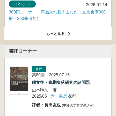
イベント
2026-07-14
300円コーナー 商品入れ替えました（文京倉庫300
冊・200冊追加）
もっと見る
書評コーナー
書評
第80回 2025.07.15
縄文後・晩期集落研究の諸問題
山本暉久 著
2025/05
六一書房
発行
評者：長田友也
(中部大学非常勤講師)