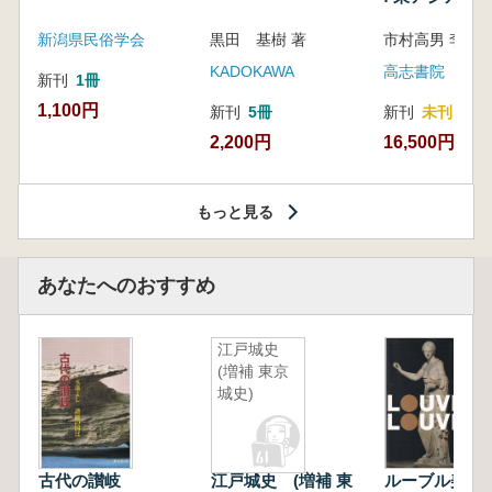
新潟県民俗学会
黒田 基樹 著
KADOKAWA
高志書院
新刊
1冊
1,100円
新刊
5冊
新刊
未刊
2,200円
16,500円
もっと見る
あなたへのおすすめ
江戸城史
(増補 東京
城史)
古代の讃岐
江戸城史 (増補 東
ルーブル美