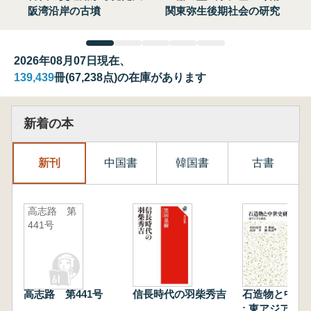
阪湾沿岸の古墳
関東弥生後期社会の研究
2026年08月07日現在、
139,439
冊(67,238点)の在庫があります
新着の本
新刊
中国書
韓国書
古書
高志路 第
441号
高志路 第441号
信長時代の羽柴秀吉
石造物と中世
: 東アジアと