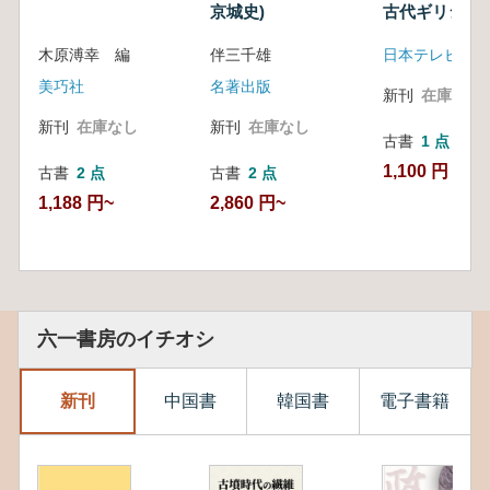
京城史)
古代ギリシア
神々の遺産
木原溥幸 編
伴三千雄
美巧社
名著出版
新刊
在庫なし
新刊
在庫なし
新刊
在庫なし
古書
1 点
1,100 円
古書
2 点
古書
2 点
1,188 円~
2,860 円~
六一書房のイチオシ
新刊
中国書
韓国書
電子書籍