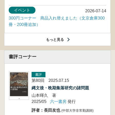
イベント
2026-07-14
300円コーナー 商品入れ替えました（文京倉庫300
冊・200冊追加）
もっと見る
書評コーナー
書評
第80回 2025.07.15
縄文後・晩期集落研究の諸問題
山本暉久 著
2025/05
六一書房
発行
評者：長田友也
(中部大学非常勤講師)