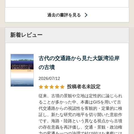
過去の書評を見る
新着レビュー
古代の交通路から見た大阪湾沿岸
の古墳
2026/07/12
投稿者名未設定
従来、古墳の景観や立地は定性的に論じられ
ることが多かった中、本書はGISを用いて古
代交通路からの視認性を客観的・定量的に検
証し、新たな研究の地平を切り開いた意欲作
です。海路・陸路という異なる視点から古墳
の存在意義を再評価し、交通・景観・政治権
力の変遷を一つの論理で結び付けた考察には