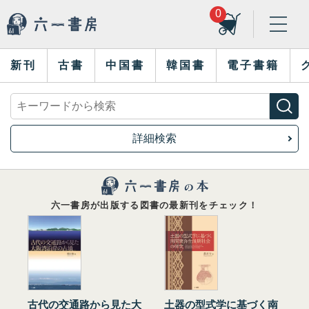
0
新刊
古書
中国書
韓国書
電子書籍
詳細検索
六一書房が出版する図書の最新刊をチェック！
古代の交通路から見た大
土器の型式学に基づく南