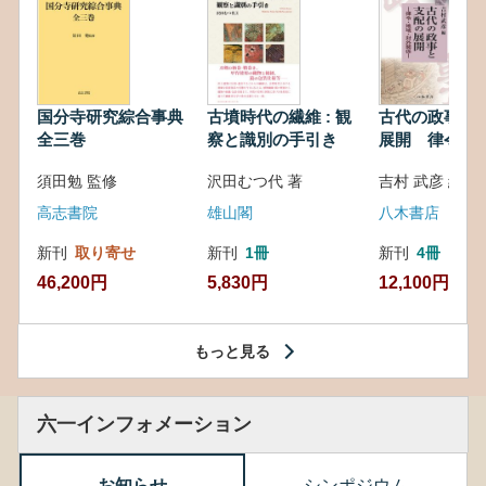
国分寺研究綜合事典
古墳時代の繊維 : 観
古代の政事と
全三巻
察と識別の手引き
展開 律令・
対外関係
須田勉 監修
沢田むつ代 著
吉村 武彦 編集
高志書院
雄山閣
八木書店
新刊
取り寄せ
新刊
1冊
新刊
4冊
46,200円
5,830円
12,100円
もっと見る
六一インフォメーション
お知らせ
シンポジウム