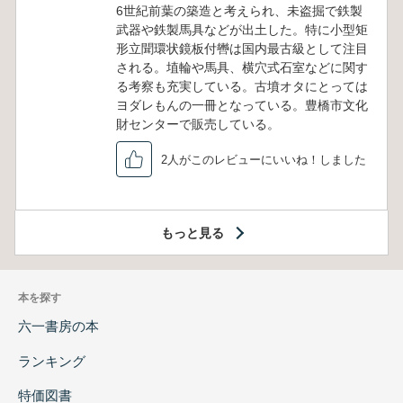
6世紀前葉の築造と考えられ、未盗掘で鉄製
武器や鉄製馬具などが出土した。特に小型矩
形立聞環状鏡板付轡は国内最古級として注目
される。埴輪や馬具、横穴式石室などに関す
る考察も充実している。古墳オタにとっては
ヨダレもんの一冊となっている。豊橋市文化
財センターで販売している。
2人がこのレビューにいいね！しました
もっと見る
本を探す
六一書房の本
ランキング
特価図書