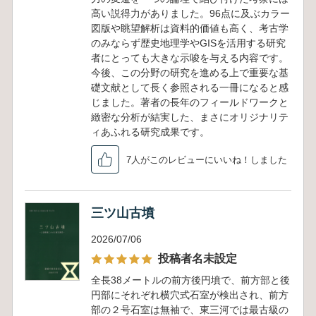
高い説得力がありました。96点に及ぶカラー
図版や眺望解析は資料的価値も高く、考古学
のみならず歴史地理学やGISを活用する研究
者にとっても大きな示唆を与える内容です。
今後、この分野の研究を進める上で重要な基
礎文献として長く参照される一冊になると感
じました。著者の長年のフィールドワークと
緻密な分析が結実した、まさにオリジナリテ
ィあふれる研究成果です。
7人がこのレビューにいいね！しました
三ツ山古墳
2026/07/06
投稿者名未設定
全長38メートルの前方後円墳で、前方部と後
円部にそれぞれ横穴式石室が検出され、前方
部の２号石室は無袖で、東三河では最古級の