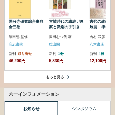
国分寺研究綜合事典
古墳時代の繊維 : 観
古代の政事と
全三巻
察と識別の手引き
展開 律令・
対外関係
須田勉 監修
沢田むつ代 著
吉村 武彦 編集
高志書院
雄山閣
八木書店
新刊
取り寄せ
新刊
1冊
新刊
4冊
46,200円
5,830円
12,100円
もっと見る
六一インフォメーション
お知らせ
シンポジウム