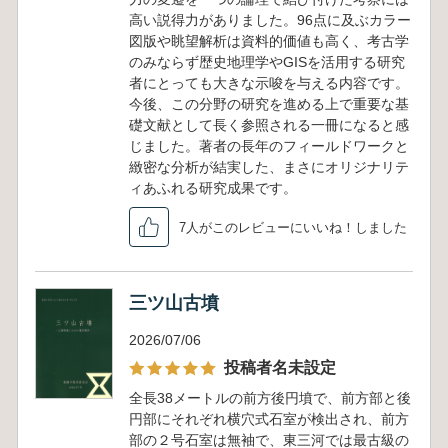
高い説得力がありました。96点に及ぶカラー
図版や眺望解析は資料的価値も高く、考古学
のみならず歴史地理学やGISを活用する研究
者にとっても大きな示唆を与える内容です。
今後、この分野の研究を進める上で重要な基
礎文献として長く参照される一冊になると感
じました。著者の長年のフィールドワークと
緻密な分析が結実した、まさにオリジナリテ
ィあふれる研究成果です。
7人がこのレビューにいいね！しました
三ツ山古墳
2026/07/06
投稿者名未設定
全長38メートルの前方後円墳で、前方部と後
円部にそれぞれ横穴式石室が検出され、前方
部の２号石室は無袖で、東三河では最古級の