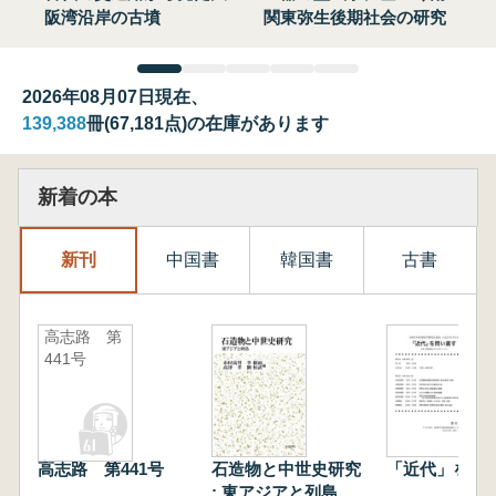
阪湾沿岸の古墳
関東弥生後期社会の研究
2026年08月07日現在、
139,388
冊(67,181点)の在庫があります
新着の本
新刊
中国書
韓国書
古書
高志路 第
441号
高志路 第441号
石造物と中世史研究
「近代」を問
: 東アジアと列島