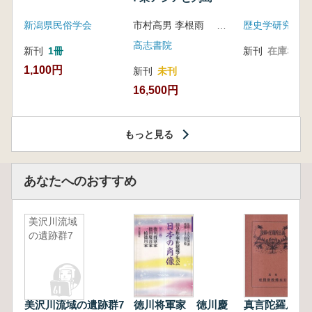
新潟県民俗学会
市村高男 李根雨 高津孝 劉恒武 編
歴史学研究会
高志書院
新刊
1冊
新刊
在庫なし
1,100円
新刊
未刊
16,500円
もっと見る
あなたへのおすすめ
美沢川流域
の遺跡群7
美沢川流域の遺跡群7
徳川将軍家 徳川慶
真言陀羅尼の