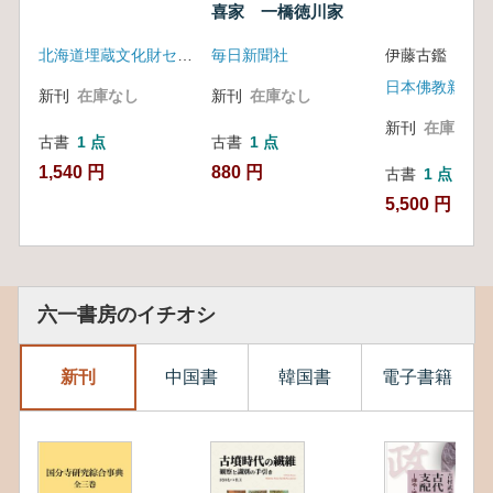
喜家 一橋徳川家
北海道埋蔵文化財センター
毎日新聞社
伊藤古鑑 著
日本佛教新聞社
新刊
在庫なし
新刊
在庫なし
新刊
在庫なし
古書
1 点
古書
1 点
1,540 円
880 円
古書
1 点
5,500 円
六一書房のイチオシ
新刊
中国書
韓国書
電子書籍