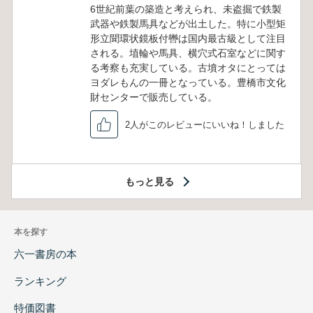
6世紀前葉の築造と考えられ、未盗掘で鉄製
武器や鉄製馬具などが出土した。特に小型矩
形立聞環状鏡板付轡は国内最古級として注目
される。埴輪や馬具、横穴式石室などに関す
る考察も充実している。古墳オタにとっては
ヨダレもんの一冊となっている。豊橋市文化
財センターで販売している。
2人がこのレビューにいいね！しました
もっと見る
本を探す
六一書房の本
ランキング
特価図書