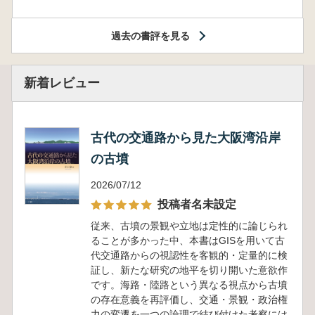
過去の書評を見る
新着レビュー
古代の交通路から見た大阪湾沿岸
の古墳
2026/07/12
投稿者名未設定
従来、古墳の景観や立地は定性的に論じられ
ることが多かった中、本書はGISを用いて古
代交通路からの視認性を客観的・定量的に検
証し、新たな研究の地平を切り開いた意欲作
です。海路・陸路という異なる視点から古墳
の存在意義を再評価し、交通・景観・政治権
力の変遷を一つの論理で結び付けた考察には