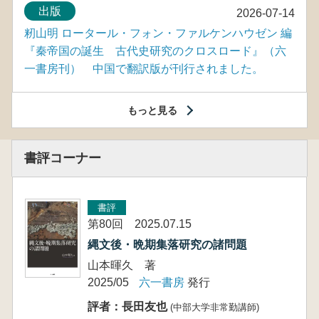
出版
2026-07-14
籾山明 ロータール・フォン・ファルケンハウゼン 編
『秦帝国の誕生 古代史研究のクロスロード』（六
一書房刊） 中国で翻訳版が刊行されました。
もっと見る
書評コーナー
書評
第80回 2025.07.15
縄文後・晩期集落研究の諸問題
山本暉久 著
2025/05
六一書房
発行
評者：長田友也
(中部大学非常勤講師)