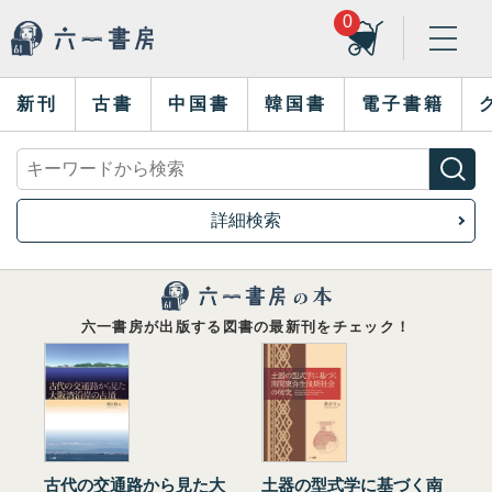
0
新刊
古書
中国書
韓国書
電子書籍
詳細検索
六一書房が出版する図書の最新刊をチェック！
古代の交通路から見た大
土器の型式学に基づく南