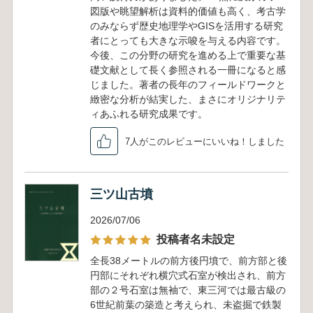
図版や眺望解析は資料的価値も高く、考古学
のみならず歴史地理学やGISを活用する研究
者にとっても大きな示唆を与える内容です。
今後、この分野の研究を進める上で重要な基
礎文献として長く参照される一冊になると感
じました。著者の長年のフィールドワークと
緻密な分析が結実した、まさにオリジナリテ
ィあふれる研究成果です。
7人がこのレビューにいいね！しました
三ツ山古墳
2026/07/06
投稿者名未設定
全長38メートルの前方後円墳で、前方部と後
円部にそれぞれ横穴式石室が検出され、前方
部の２号石室は無袖で、東三河では最古級の
6世紀前葉の築造と考えられ、未盗掘で鉄製