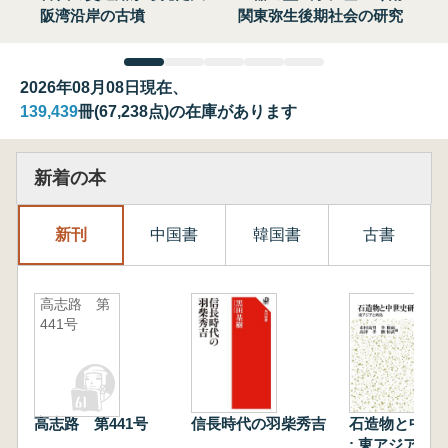
阪湾沿岸の古墳
関東弥生後期社会の研究
2026年08月08日現在、
139,439
冊(67,238点)の在庫があります
新着の本
新刊
中国書
韓国書
古書
高志路 第
441号
高志路 第441号
信長時代の羽柴秀吉
石造物と中世
: 東アジアと