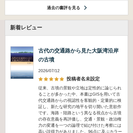
過去の書評を見る
新着レビュー
古代の交通路から見た大阪湾沿岸
の古墳
2026/07/12
投稿者名未設定
従来、古墳の景観や立地は定性的に論じられ
ることが多かった中、本書はGISを用いて古
代交通路からの視認性を客観的・定量的に検
証し、新たな研究の地平を切り開いた意欲作
です。海路・陸路という異なる視点から古墳
の存在意義を再評価し、交通・景観・政治権
力の変遷を一つの論理で結び付けた考察には
高い説得力がありました。96点に及ぶカラー