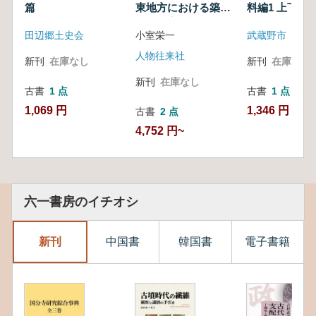
篇
東地方における築城
料編1 上下
遺構の実測調査とそ
田辺郷土史会
小室栄一
武蔵野市
の諸問題
人物往来社
新刊
在庫なし
新刊
在庫なし
新刊
在庫なし
古書
1 点
古書
1 点
1,069 円
1,346 円
古書
2 点
4,752 円~
六一書房のイチオシ
新刊
中国書
韓国書
電子書籍