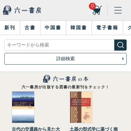
0
新刊
古書
中国書
韓国書
電子書籍
詳細検索
六一書房が出版する図書の最新刊をチェック！
古代の交通路から見た大
土器の型式学に基づく南