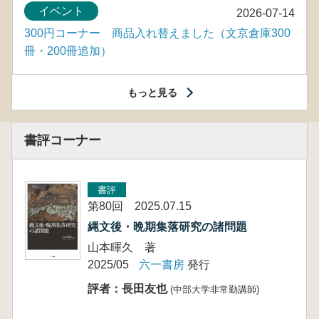
イベント
2026-07-14
300円コーナー 商品入れ替えました（文京倉庫300
冊・200冊追加）
もっと見る
書評コーナー
書評
第80回 2025.07.15
縄文後・晩期集落研究の諸問題
山本暉久 著
2025/05
六一書房
発行
評者：長田友也
(中部大学非常勤講師)