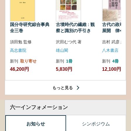
国分寺研究綜合事典
古墳時代の繊維 : 観
古代の政事と
全三巻
察と識別の手引き
展開 律令・
対外関係
須田勉 監修
沢田むつ代 著
吉村 武彦 編集
高志書院
雄山閣
八木書店
新刊
取り寄せ
新刊
1冊
新刊
4冊
46,200円
5,830円
12,100円
もっと見る
六一インフォメーション
お知らせ
シンポジウム