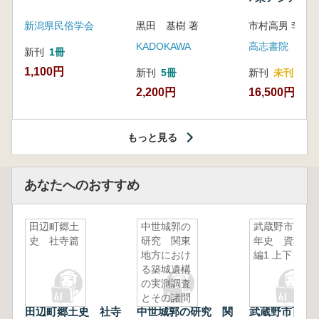
新潟県民俗学会
黒田 基樹 著
KADOKAWA
高志書院
新刊
1冊
1,100円
新刊
5冊
新刊
未刊
2,200円
16,500円
もっと見る
あなたへのおすすめ
田辺町郷土
中世城郭の
武蔵野市百
史 社寺篇
研究 関東
年史 資料
地方におけ
編1 上下
る築城遺構
の実測調査
とその諸問
田辺町郷土史 社寺
中世城郭の研究 関
武蔵野市百年
題