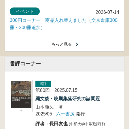
イベント
2026-07-14
300円コーナー 商品入れ替えました（文京倉庫300
冊・200冊追加）
もっと見る
書評コーナー
書評
第80回 2025.07.15
縄文後・晩期集落研究の諸問題
山本暉久 著
2025/05
六一書房
発行
評者：長田友也
(中部大学非常勤講師)