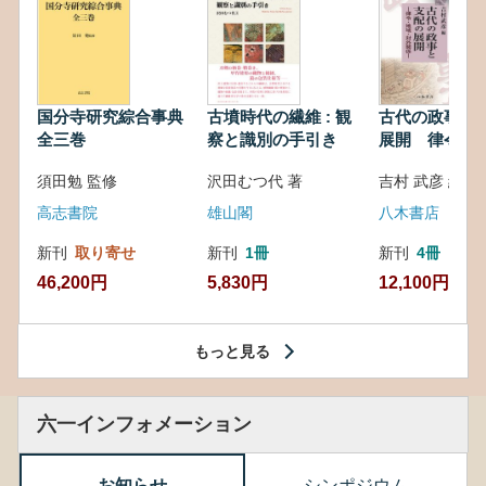
国分寺研究綜合事典
古墳時代の繊維 : 観
古代の政事と
全三巻
察と識別の手引き
展開 律令・
対外関係
須田勉 監修
沢田むつ代 著
吉村 武彦 編集
高志書院
雄山閣
八木書店
新刊
取り寄せ
新刊
1冊
新刊
4冊
46,200円
5,830円
12,100円
もっと見る
六一インフォメーション
お知らせ
シンポジウム