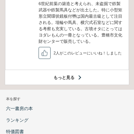
6世紀前葉の築造と考えられ、未盗掘で鉄製
武器や鉄製馬具などが出土した。特に小型矩
形立聞環状鏡板付轡は国内最古級として注目
される。埴輪や馬具、横穴式石室などに関す
る考察も充実している。古墳オタにとっては
ヨダレもんの一冊となっている。豊橋市文化
財センターで販売している。
2人がこのレビューにいいね！しました
もっと見る
本を探す
六一書房の本
ランキング
特価図書