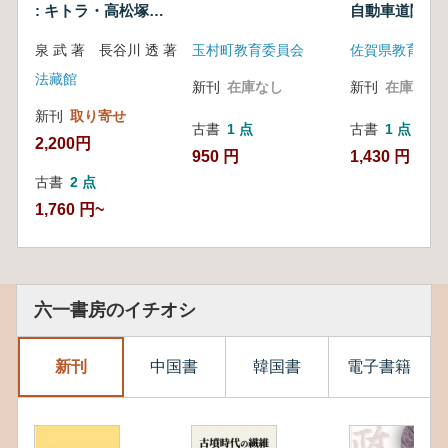
: キトラ・高松塚古
自動車道関係
墳
発掘調査報告書
泉 武 著 長谷川 透 著
玉村町教育委員会
佐賀県教育委員
法藏館
新刊
在庫なし
新刊
在庫なし
新刊
取り寄せ
古書
1 点
古書
1 点
2,200円
950 円
1,430 円
古書
2 点
1,760 円~
六一書房のイチオシ
新刊
中国書
韓国書
電子書籍