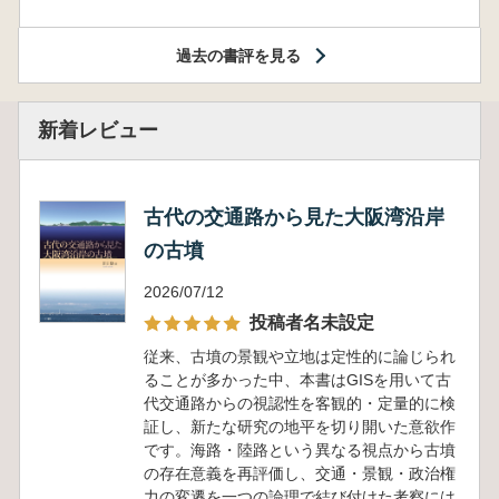
過去の書評を見る
新着レビュー
古代の交通路から見た大阪湾沿岸
の古墳
2026/07/12
投稿者名未設定
従来、古墳の景観や立地は定性的に論じられ
ることが多かった中、本書はGISを用いて古
代交通路からの視認性を客観的・定量的に検
証し、新たな研究の地平を切り開いた意欲作
です。海路・陸路という異なる視点から古墳
の存在意義を再評価し、交通・景観・政治権
力の変遷を一つの論理で結び付けた考察には