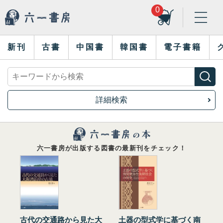
0
新刊
古書
中国書
韓国書
電子書籍
詳細検索
六一書房が出版する図書の最新刊をチェック！
古代の交通路から見た大
土器の型式学に基づく南