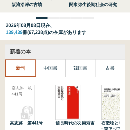
阪湾沿岸の古墳
関東弥生後期社会の研究
2026年08月08日現在、
139,439
冊(67,238点)の在庫があります
新着の本
新刊
中国書
韓国書
古書
高志路 第
441号
高志路 第441号
信長時代の羽柴秀吉
石造物と中世
: 東アジアと