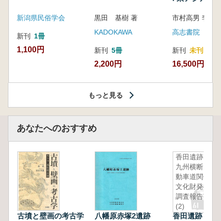
新潟県民俗学会
黒田 基樹 著
KADOKAWA
高志書院
新刊
1冊
1,100円
新刊
5冊
新刊
未刊
2,200円
16,500円
もっと見る
あなたへのおすすめ
香田遺跡
九州横断自
動車道関係
文化財発掘
調査報告書
(2)
古墳と壁画の考古学
八幡原赤塚2遺跡
香田遺跡 九