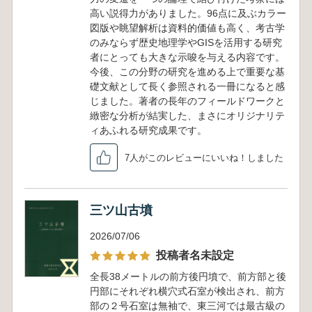
高い説得力がありました。96点に及ぶカラー
図版や眺望解析は資料的価値も高く、考古学
のみならず歴史地理学やGISを活用する研究
者にとっても大きな示唆を与える内容です。
今後、この分野の研究を進める上で重要な基
礎文献として長く参照される一冊になると感
じました。著者の長年のフィールドワークと
緻密な分析が結実した、まさにオリジナリテ
ィあふれる研究成果です。
7人がこのレビューにいいね！しました
三ツ山古墳
2026/07/06
投稿者名未設定
全長38メートルの前方後円墳で、前方部と後
円部にそれぞれ横穴式石室が検出され、前方
部の２号石室は無袖で、東三河では最古級の