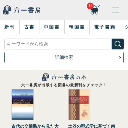
0
新刊
古書
中国書
韓国書
電子書籍
詳細検索
六一書房が出版する図書の最新刊をチェック！
古代の交通路から見た大
土器の型式学に基づく南