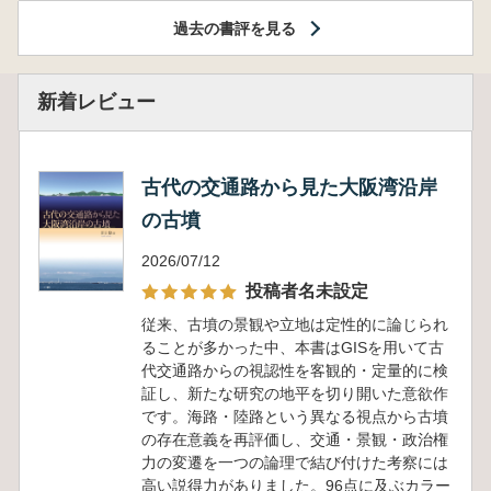
過去の書評を見る
新着レビュー
古代の交通路から見た大阪湾沿岸
の古墳
2026/07/12
投稿者名未設定
従来、古墳の景観や立地は定性的に論じられ
ることが多かった中、本書はGISを用いて古
代交通路からの視認性を客観的・定量的に検
証し、新たな研究の地平を切り開いた意欲作
です。海路・陸路という異なる視点から古墳
の存在意義を再評価し、交通・景観・政治権
力の変遷を一つの論理で結び付けた考察には
高い説得力がありました。96点に及ぶカラー