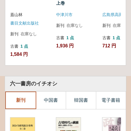
上巻
蓋山林
中津川市
書目文献出版社
新刊
在庫なし
新刊
在庫なし
新刊
在庫なし
古書
1 点
古書
1 点
1,936 円
712 円
古書
1 点
1,584 円
六一書房のイチオシ
新刊
中国書
韓国書
電子書籍