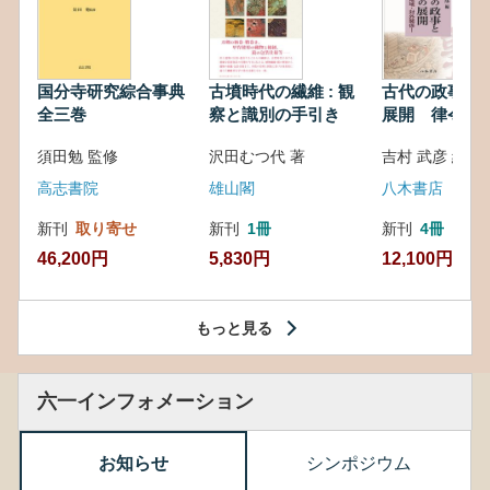
国分寺研究綜合事典
古墳時代の繊維 : 観
古代の政事と
全三巻
察と識別の手引き
展開 律令・
対外関係
須田勉 監修
沢田むつ代 著
吉村 武彦 編集
高志書院
雄山閣
八木書店
新刊
取り寄せ
新刊
1冊
新刊
4冊
46,200円
5,830円
12,100円
もっと見る
六一インフォメーション
お知らせ
シンポジウム