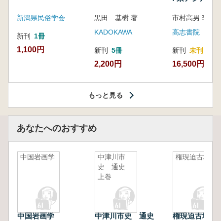
新潟県民俗学会
黒田 基樹 著
KADOKAWA
高志書院
新刊
1冊
1,100円
新刊
5冊
新刊
未刊
2,200円
16,500円
もっと見る
あなたへのおすすめ
中国岩画学
中津川市
権現迫古墳
史 通史
上巻
中国岩画学
中津川市史 通史
権現迫古墳