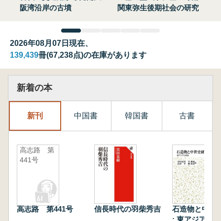
阪湾沿岸の古墳
関東弥生後期社会の研究
2026年08月07日現在、
139,439
冊(67,238点)の在庫があります
新着の本
新刊
中国書
韓国書
古書
高志路 第
441号
高志路 第441号
信長時代の羽柴秀吉
石造物と中世
: 東アジアと