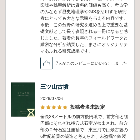
図版や眺望解析は資料的価値も高く、考古学
のみならず歴史地理学やGISを活用する研究
者にとっても大きな示唆を与える内容です。
今後、この分野の研究を進める上で重要な基
礎文献として長く参照される一冊になると感
じました。著者の長年のフィールドワークと
緻密な分析が結実した、まさにオリジナリテ
ィあふれる研究成果です。
7人がこのレビューにいいね！しました
三ツ山古墳
2026/07/06
投稿者名未設定
全長38メートルの前方後円墳で、前方部と後
円部にそれぞれ横穴式石室が検出され、前方
部の２号石室は無袖で、東三河では最古級の
6世紀前葉の築造と考えられ、未盗掘で鉄製