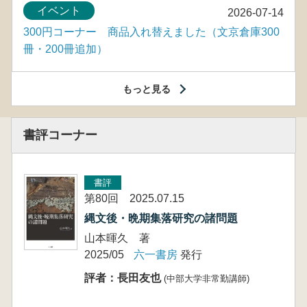
イベント
2026-07-14
300円コーナー 商品入れ替えました（文京倉庫300
冊・200冊追加）
もっと見る
書評コーナー
書評
第80回 2025.07.15
縄文後・晩期集落研究の諸問題
山本暉久 著
2025/05
六一書房
発行
評者：長田友也
(中部大学非常勤講師)