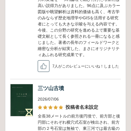
高い説得力がありました。96点に及ぶカラー
図版や眺望解析は資料的価値も高く、考古学
のみならず歴史地理学やGISを活用する研究
者にとっても大きな示唆を与える内容です。
今後、この分野の研究を進める上で重要な基
礎文献として長く参照される一冊になると感
じました。著者の長年のフィールドワークと
緻密な分析が結実した、まさにオリジナリテ
ィあふれる研究成果です。
7人がこのレビューにいいね！しました
三ツ山古墳
2026/07/06
投稿者名未設定
全長38メートルの前方後円墳で、前方部と後
円部にそれぞれ横穴式石室が検出され、前方
部の２号石室は無袖で、東三河では最古級の