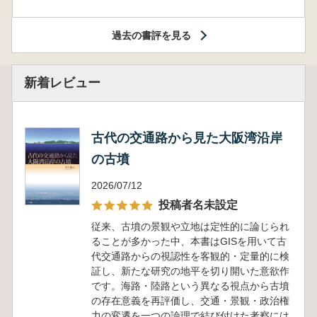
過去の書評を見る
新着レビュー
古代の交通路から見た大阪湾沿岸
の古墳
2026/07/12
投稿者名未設定
従来、古墳の景観や立地は定性的に論じられ
ることが多かった中、本書はGISを用いて古
代交通路からの視認性を客観的・定量的に検
証し、新たな研究の地平を切り開いた意欲作
です。海路・陸路という異なる視点から古墳
の存在意義を再評価し、交通・景観・政治権
力の変遷を一つの論理で結び付けた考察には