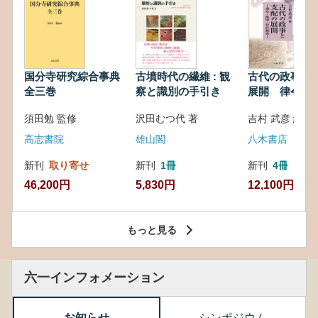
国分寺研究綜合事典
古墳時代の繊維 : 観
古代の政事と
全三巻
察と識別の手引き
展開 律令・
対外関係
須田勉 監修
沢田むつ代 著
吉村 武彦 編集
高志書院
雄山閣
八木書店
新刊
取り寄せ
新刊
1冊
新刊
4冊
46,200円
5,830円
12,100円
もっと見る
六一インフォメーション
お知らせ
シンポジウム