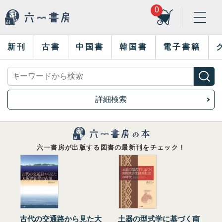
0
新刊
古書
中国書
韓国書
電子書籍
詳細検索
六一書房が出版する図書の最新刊をチェック！
古代の交通路から見た大
土器の型式学に基づく南