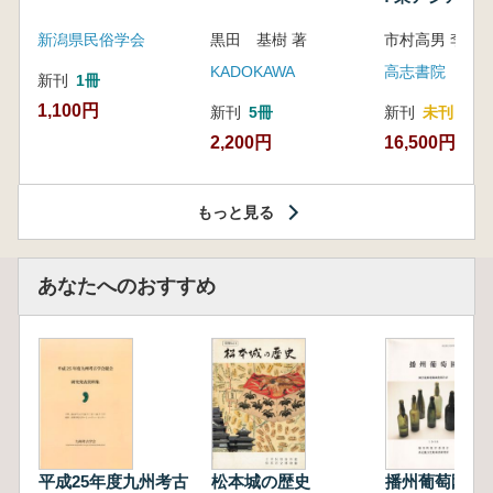
新潟県民俗学会
黒田 基樹 著
KADOKAWA
高志書院
新刊
1冊
1,100円
新刊
5冊
新刊
未刊
2,200円
16,500円
もっと見る
あなたへのおすすめ
平成25年度九州考古
松本城の歴史
播州葡萄園 