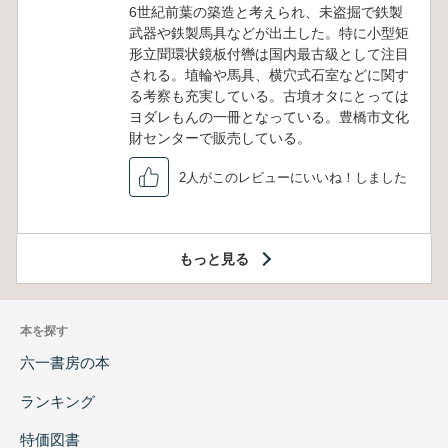
6世紀前葉の築造と考えられ、未盗掘で鉄製
武器や鉄製馬具などが出土した。特に小型矩
形立聞環状鏡板付轡は国内最古級として注目
される。埴輪や馬具、横穴式石室などに関す
る考察も充実している。古墳オタにとっては
ヨダレもんの一冊となっている。豊橋市文化
財センターで販売している。
2人がこのレビューにいいね！しました
もっと見る
本を探す
六一書房の本
ランキング
特価図書