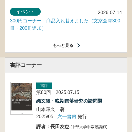
イベント
2026-07-14
300円コーナー 商品入れ替えました（文京倉庫300
冊・200冊追加）
もっと見る
書評コーナー
書評
第80回 2025.07.15
縄文後・晩期集落研究の諸問題
山本暉久 著
2025/05
六一書房
発行
評者：長田友也
(中部大学非常勤講師)