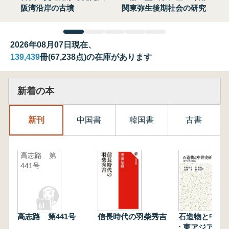
阪湾沿岸の古墳
関東弥生後期社会の研究
2026年08月07日現在、
139,439
冊(67,238点)の在庫があります
新着の本
新刊
中国書
韓国書
古書
高志路 第
441号
高志路 第441号
信長時代の羽柴秀吉
石造物と中世
: 東アジアと