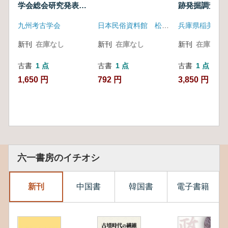
学会総会研究発表資
跡発掘調査報
料集
九州考古学会
日本民俗資料館 松本市博物館
新刊
在庫なし
新刊
在庫なし
新刊
在庫なし
古書
1 点
古書
1 点
古書
1 点
1,650 円
792 円
3,850 円
六一書房のイチオシ
新刊
中国書
韓国書
電子書籍