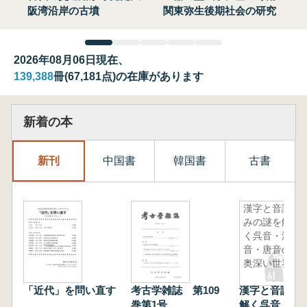
阪湾沿岸の古墳
関東弥生後期社会の研究
2026年08月06日現在、
139,388
冊(67,181点)の在庫があります
新着の本
新刊
中国書
韓国書
古書
漢字と音読
みの謎を解
く呉音・漢
音・唐音の
奥深い世界
「近代」を問い直す
考古学雑誌 第109
漢字と音読み
巻第1号
解く呉音・漢