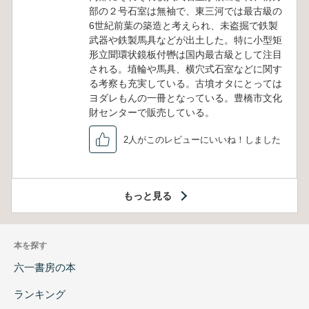
部の２号石室は無袖で、東三河では最古級の
6世紀前葉の築造と考えられ、未盗掘で鉄製
武器や鉄製馬具などが出土した。特に小型矩
形立聞環状鏡板付轡は国内最古級として注目
される。埴輪や馬具、横穴式石室などに関す
る考察も充実している。古墳オタにとっては
ヨダレもんの一冊となっている。豊橋市文化
財センターで販売している。
2人がこのレビューにいいね！しました
もっと見る
本を探す
六一書房の本
ランキング