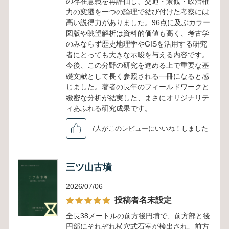
の存在意義を再評価し、交通・景観・政治権
力の変遷を一つの論理で結び付けた考察には
高い説得力がありました。96点に及ぶカラー
図版や眺望解析は資料的価値も高く、考古学
のみならず歴史地理学やGISを活用する研究
者にとっても大きな示唆を与える内容です。
今後、この分野の研究を進める上で重要な基
礎文献として長く参照される一冊になると感
じました。著者の長年のフィールドワークと
緻密な分析が結実した、まさにオリジナリテ
ィあふれる研究成果です。
7人がこのレビューにいいね！しました
三ツ山古墳
2026/07/06
投稿者名未設定
全長38メートルの前方後円墳で、前方部と後
円部にそれぞれ横穴式石室が検出され、前方