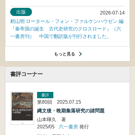
出版
2026-07-14
籾山明 ロータール・フォン・ファルケンハウゼン 編
『秦帝国の誕生 古代史研究のクロスロード』（六
一書房刊） 中国で翻訳版が刊行されました。
もっと見る
書評コーナー
書評
第80回 2025.07.15
縄文後・晩期集落研究の諸問題
山本暉久 著
2025/05
六一書房
発行