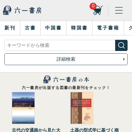
0
新刊
古書
中国書
韓国書
電子書籍
詳細検索
六一書房が出版する図書の最新刊をチェック！
古代の交通路から見た大
土器の型式学に基づく南