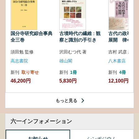
国分寺研究綜合事典
古墳時代の繊維 : 観
古代の政事と
全三巻
察と識別の手引き
展開 律令・
対外関係
須田勉 監修
沢田むつ代 著
吉村 武彦 編集
高志書院
雄山閣
八木書店
新刊
取り寄せ
新刊
1冊
新刊
4冊
46,200円
5,830円
12,100円
もっと見る
六一インフォメーション
お知らせ
シンポジウム