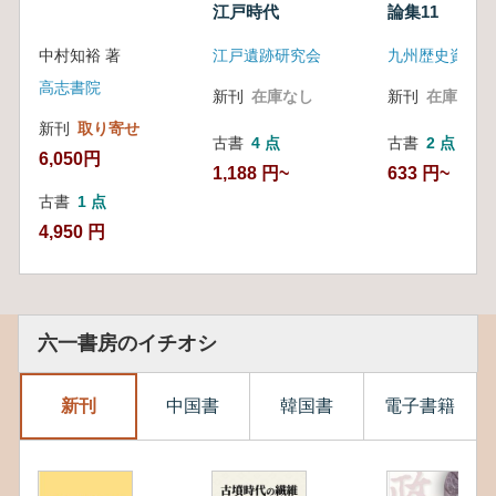
江戸時代
論集11
中村知裕 著
江戸遺跡研究会
九州歴史資料館
高志書院
新刊
在庫なし
新刊
在庫なし
新刊
取り寄せ
古書
4 点
古書
2 点
6,050円
1,188 円~
633 円~
古書
1 点
4,950 円
六一書房のイチオシ
新刊
中国書
韓国書
電子書籍