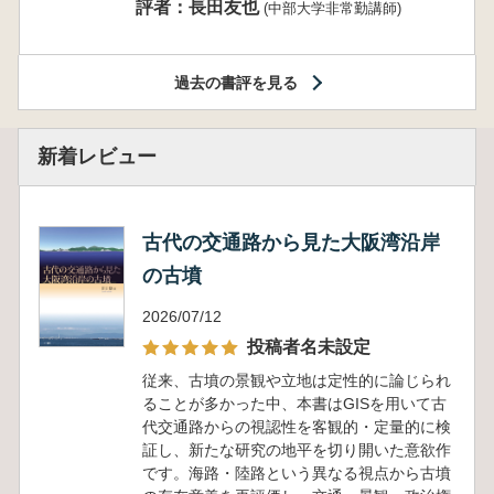
評者：長田友也
(中部大学非常勤講師)
過去の書評を見る
新着レビュー
古代の交通路から見た大阪湾沿岸
の古墳
2026/07/12
投稿者名未設定
従来、古墳の景観や立地は定性的に論じられ
ることが多かった中、本書はGISを用いて古
代交通路からの視認性を客観的・定量的に検
証し、新たな研究の地平を切り開いた意欲作
です。海路・陸路という異なる視点から古墳