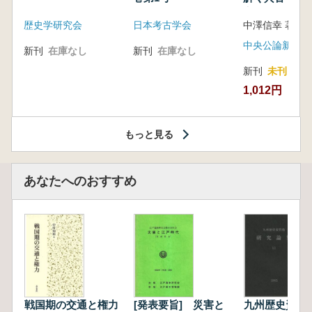
音の奥深い世
歴史学研究会
日本考古学会
中澤信幸 著
中央公論新社
新刊
在庫なし
新刊
在庫なし
新刊
未刊
1,012円
もっと見る
あなたへのおすすめ
戦国期の交通と権力
[発表要旨] 災害と
九州歴史資料