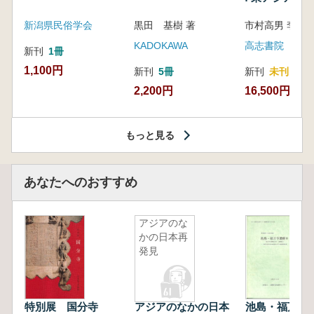
新潟県民俗学会
黒田 基樹 著
KADOKAWA
高志書院
新刊
1冊
1,100円
新刊
5冊
新刊
未刊
2,200円
16,500円
もっと見る
あなたへのおすすめ
アジアのな
かの日本再
発見
特別展 国分寺
アジアのなかの日本
池島・福万寺