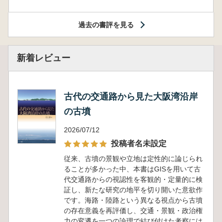
過去の書評を見る
新着レビュー
古代の交通路から見た大阪湾沿岸
の古墳
2026/07/12
投稿者名未設定
従来、古墳の景観や立地は定性的に論じられ
ることが多かった中、本書はGISを用いて古
代交通路からの視認性を客観的・定量的に検
証し、新たな研究の地平を切り開いた意欲作
です。海路・陸路という異なる視点から古墳
の存在意義を再評価し、交通・景観・政治権
力の変遷を一つの論理で結び付けた考察には