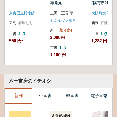
再発見
(福万寺2期地区
調査区)
奈良国立博物館
上田 正昭 著
大阪府文化財セ
ミネルヴァ書房
新刊
在庫なし
新刊
在庫なし
新刊
取り寄せ
古書
2 点
古書
1 点
3,080円
550 円~
1,282 円
古書
1 点
1,100 円
六一書房のイチオシ
新刊
中国書
韓国書
電子書籍