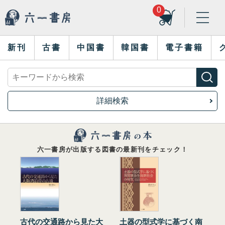
0
新刊
古書
中国書
韓国書
電子書籍
詳細検索
六一書房が出版する図書の最新刊をチェック！
古代の交通路から見た大
土器の型式学に基づく南