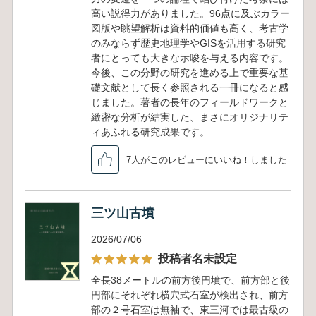
高い説得力がありました。96点に及ぶカラー
図版や眺望解析は資料的価値も高く、考古学
のみならず歴史地理学やGISを活用する研究
者にとっても大きな示唆を与える内容です。
今後、この分野の研究を進める上で重要な基
礎文献として長く参照される一冊になると感
じました。著者の長年のフィールドワークと
緻密な分析が結実した、まさにオリジナリテ
ィあふれる研究成果です。
7人がこのレビューにいいね！しました
三ツ山古墳
2026/07/06
投稿者名未設定
全長38メートルの前方後円墳で、前方部と後
円部にそれぞれ横穴式石室が検出され、前方
部の２号石室は無袖で、東三河では最古級の