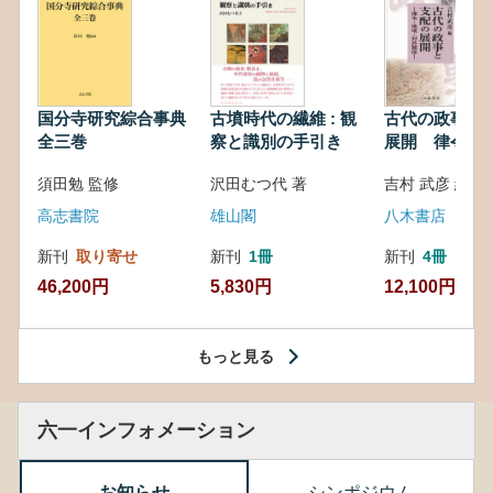
国分寺研究綜合事典
古墳時代の繊維 : 観
古代の政事と
全三巻
察と識別の手引き
展開 律令・
対外関係
須田勉 監修
沢田むつ代 著
吉村 武彦 編集
高志書院
雄山閣
八木書店
新刊
取り寄せ
新刊
1冊
新刊
4冊
46,200円
5,830円
12,100円
もっと見る
六一インフォメーション
お知らせ
シンポジウム