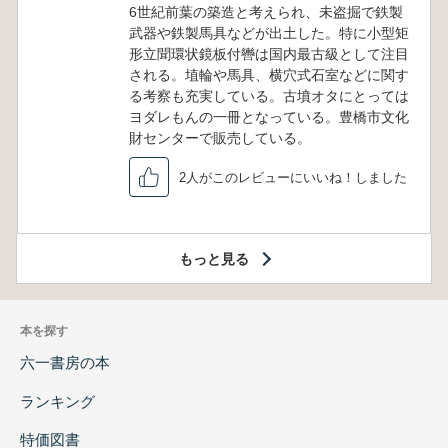
6世紀前葉の築造と考えられ、未盗掘で鉄製
武器や鉄製馬具などが出土した。特に小型矩
形立聞環状鏡板付轡は国内最古級として注目
される。埴輪や馬具、横穴式石室などに関す
る考察も充実している。古墳オタにとっては
ヨダレもんの一冊となっている。豊橋市文化
財センターで販売している。
2人がこのレビューにいいね！しました
もっと見る
本を探す
六一書房の本
ランキング
特価図書