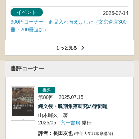
イベント
2026-07-14
300円コーナー 商品入れ替えました（文京倉庫300
冊・200冊追加）
もっと見る
書評コーナー
書評
第80回 2025.07.15
縄文後・晩期集落研究の諸問題
山本暉久 著
2025/05
六一書房
発行
評者：長田友也
(中部大学非常勤講師)