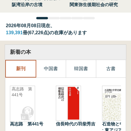
阪湾沿岸の古墳
関東弥生後期社会の研究
2026年08月08日現在、
139,391
冊(67,226点)の在庫があります
新着の本
新刊
中国書
韓国書
古書
高志路 第
441号
高志路 第441号
信長時代の羽柴秀吉
石造物と中世
: 東アジアと