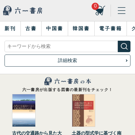
0
新刊
古書
中国書
韓国書
電子書籍
詳細検索
六一書房が出版する図書の最新刊をチェック！
古代の交通路から見た大
土器の型式学に基づく南