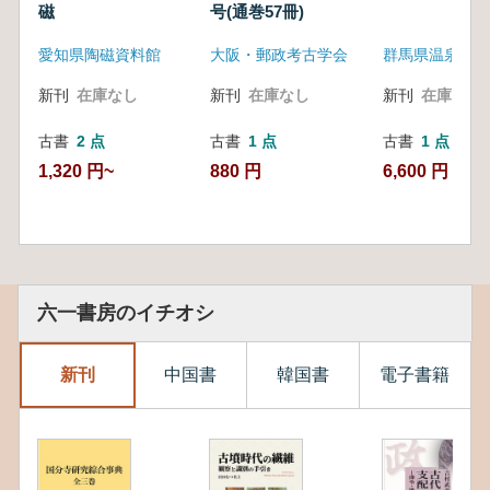
磁
号(通巻57冊)
愛知県陶磁資料館
大阪・郵政考古学会
群馬県温泉協会
新刊
在庫なし
新刊
在庫なし
新刊
在庫なし
古書
2 点
古書
1 点
古書
1 点
1,320 円~
880 円
6,600 円
六一書房のイチオシ
新刊
中国書
韓国書
電子書籍