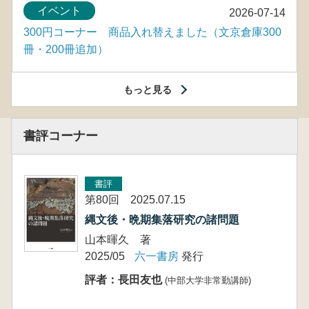
イベント
2026-07-14
300円コーナー 商品入れ替えました（文京倉庫300
冊・200冊追加）
もっと見る
書評コーナー
書評
第80回 2025.07.15
縄文後・晩期集落研究の諸問題
山本暉久 著
2025/05
六一書房
発行
評者：長田友也
(中部大学非常勤講師)