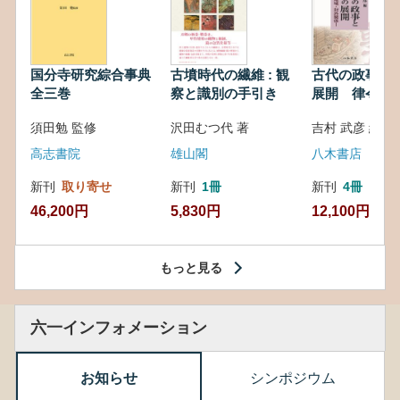
国分寺研究綜合事典
古墳時代の繊維 : 観
古代の政事と
全三巻
察と識別の手引き
展開 律令・
対外関係
須田勉 監修
沢田むつ代 著
吉村 武彦 編集
高志書院
雄山閣
八木書店
新刊
取り寄せ
新刊
1冊
新刊
4冊
46,200円
5,830円
12,100円
もっと見る
六一インフォメーション
お知らせ
シンポジウム