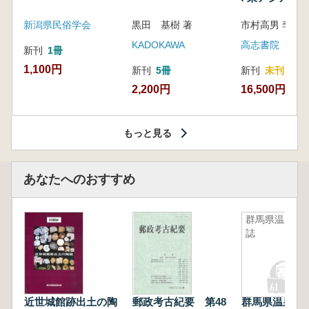
新潟県民俗学会
黒田 基樹 著
KADOKAWA
高志書院
新刊
1冊
1,100円
新刊
5冊
新刊
未刊
2,200円
16,500円
もっと見る
あなたへのおすすめ
群馬県温泉
誌
近世城館跡出土の陶
郵政考古紀要 第48
群馬県温泉誌