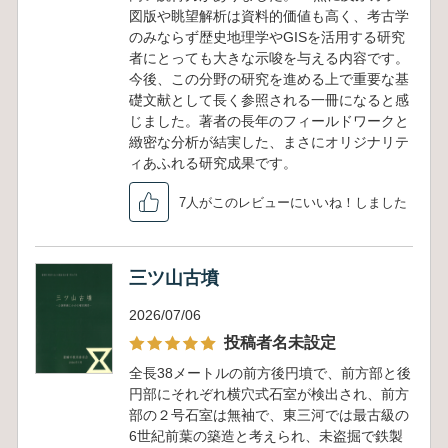
図版や眺望解析は資料的価値も高く、考古学
のみならず歴史地理学やGISを活用する研究
者にとっても大きな示唆を与える内容です。
今後、この分野の研究を進める上で重要な基
礎文献として長く参照される一冊になると感
じました。著者の長年のフィールドワークと
緻密な分析が結実した、まさにオリジナリテ
ィあふれる研究成果です。
7人がこのレビューにいいね！しました
三ツ山古墳
2026/07/06
投稿者名未設定
全長38メートルの前方後円墳で、前方部と後
円部にそれぞれ横穴式石室が検出され、前方
部の２号石室は無袖で、東三河では最古級の
6世紀前葉の築造と考えられ、未盗掘で鉄製