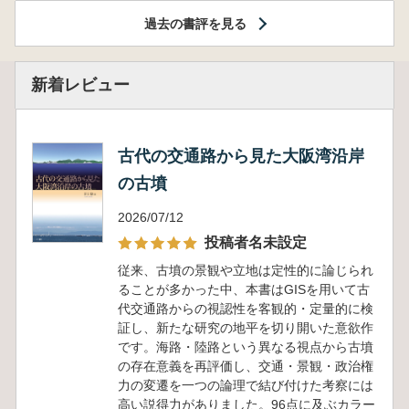
過去の書評を見る
新着レビュー
古代の交通路から見た大阪湾沿岸
の古墳
2026/07/12
投稿者名未設定
従来、古墳の景観や立地は定性的に論じられ
ることが多かった中、本書はGISを用いて古
代交通路からの視認性を客観的・定量的に検
証し、新たな研究の地平を切り開いた意欲作
です。海路・陸路という異なる視点から古墳
の存在意義を再評価し、交通・景観・政治権
力の変遷を一つの論理で結び付けた考察には
高い説得力がありました。96点に及ぶカラー