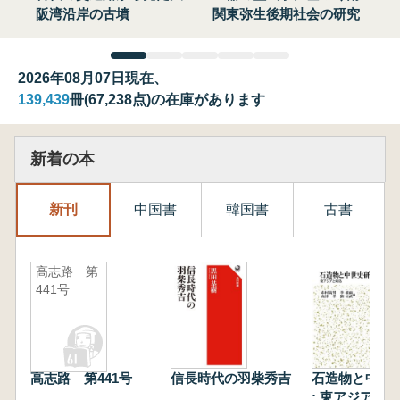
阪湾沿岸の古墳
関東弥生後期社会の研究
2026年08月07日現在、
139,439
冊(67,238点)の在庫があります
新着の本
新刊
中国書
韓国書
古書
高志路 第
441号
高志路 第441号
信長時代の羽柴秀吉
石造物と中世
: 東アジアと