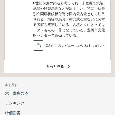
6世紀前葉の築造と考えられ、未盗掘で鉄製
武器や鉄製馬具などが出土した。特に小型矩
形立聞環状鏡板付轡は国内最古級として注目
される。埴輪や馬具、横穴式石室などに関す
る考察も充実している。古墳オタにとっては
ヨダレもんの一冊となっている。豊橋市文化
財センターで販売している。
2人がこのレビューにいいね！しました
もっと見る
本を探す
六一書房の本
ランキング
特価図書