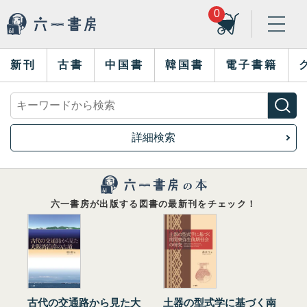
0
新刊
古書
中国書
韓国書
電子書籍
詳細検索
六一書房が出版する図書の最新刊をチェック！
古代の交通路から見た大
土器の型式学に基づく南