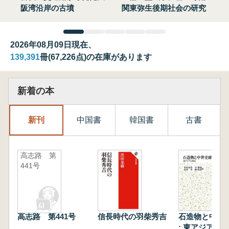
阪湾沿岸の古墳
関東弥生後期社会の研究
2026年08月09日現在、
139,391
冊(67,226点)の在庫があります
新着の本
新刊
中国書
韓国書
古書
高志路 第
441号
高志路 第441号
信長時代の羽柴秀吉
石造物と中世
: 東アジアと