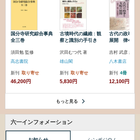
国分寺研究綜合事典
古墳時代の繊維 : 観
古代の政事と
全三巻
察と識別の手引き
展開 律令・
対外関係
須田勉 監修
沢田むつ代 著
吉村 武彦 編集
高志書院
雄山閣
八木書店
新刊
取り寄せ
新刊
取り寄せ
新刊
4冊
46,200円
5,830円
12,100円
もっと見る
六一インフォメーション
お知らせ
シンポジウム