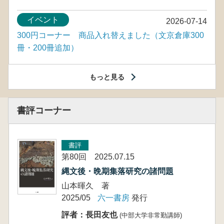
イベント
2026-07-14
300円コーナー 商品入れ替えました（文京倉庫300
冊・200冊追加）
もっと見る
書評コーナー
書評
第80回 2025.07.15
縄文後・晩期集落研究の諸問題
山本暉久 著
2025/05
六一書房
発行
評者：長田友也
(中部大学非常勤講師)