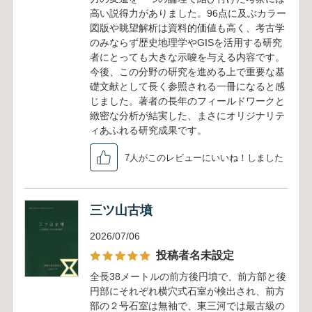
高い説得力がありました。96点に及ぶカラー
図版や眺望解析は資料的価値も高く、考古学
のみならず歴史地理学やGISを活用する研究
者にとっても大きな示唆を与える内容です。
今後、この分野の研究を進める上で重要な基
礎文献として長く参照される一冊になると感
じました。著者の長年のフィールドワークと
緻密な分析が結実した、まさにオリジナリテ
ィあふれる研究成果です。
7人がこのレビューにいいね！しました
三ツ山古墳
2026/07/06
投稿者名未設定
全長38メートルの前方後円墳で、前方部と後
円部にそれぞれ横穴式石室が検出され、前方
部の２号石室は無袖で、東三河では最古級の