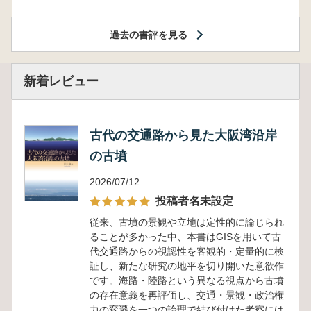
過去の書評を見る
新着レビュー
古代の交通路から見た大阪湾沿岸
の古墳
2026/07/12
投稿者名未設定
従来、古墳の景観や立地は定性的に論じられ
ることが多かった中、本書はGISを用いて古
代交通路からの視認性を客観的・定量的に検
証し、新たな研究の地平を切り開いた意欲作
です。海路・陸路という異なる視点から古墳
の存在意義を再評価し、交通・景観・政治権
力の変遷を一つの論理で結び付けた考察には