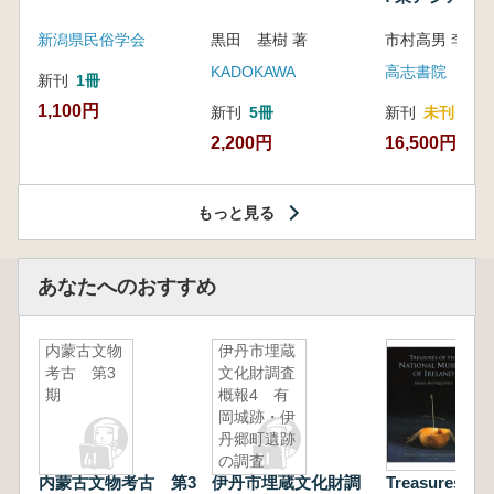
新潟県民俗学会
黒田 基樹 著
KADOKAWA
高志書院
新刊
1冊
1,100円
新刊
5冊
新刊
未刊
2,200円
16,500円
もっと見る
あなたへのおすすめ
内蒙古文物
伊丹市埋蔵
考古 第3
文化財調査
期
概報4 有
岡城跡・伊
丹郷町遺跡
の調査
内蒙古文物考古 第3
伊丹市埋蔵文化財調
Treasures of 