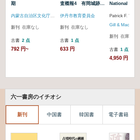
期
査概報4 有岡城跡・
National Mus
伊丹郷町遺跡の調査
Ireland: Irish
内蒙古自治区文化庁 内蒙古考古博物館学会
伊丹市教育委員会
Antiquities
新刊
在庫なし
新刊
在庫なし
新刊
在庫なし
古書
2 点
古書
1 点
792 円~
633 円
古書
1 点
4,950 円
六一書房のイチオシ
新刊
中国書
韓国書
電子書籍