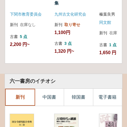
集
下関市教育委員会
九州古文化研究会
榛葉良男 著
同文館
新刊
在庫なし
新刊
取り寄せ
1,100円
新刊
在庫なし
古書
5 点
古書
3 点
2,200 円~
古書
1 点
1,320 円~
1,650 円
六一書房のイチオシ
新刊
中国書
韓国書
電子書籍