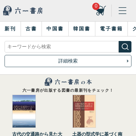
0
新刊
古書
中国書
韓国書
電子書籍
詳細検索
六一書房が出版する図書の最新刊をチェック！
古代の交通路から見た大
土器の型式学に基づく南