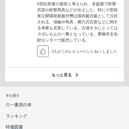
6世紀前葉の築造と考えられ、未盗掘で鉄製
武器や鉄製馬具などが出土した。特に小型矩
形立聞環状鏡板付轡は国内最古級として注目
される。埴輪や馬具、横穴式石室などに関す
る考察も充実している。古墳オタにとっては
ヨダレもんの一冊となっている。豊橋市文化
財センターで販売している。
2人がこのレビューにいいね！しました
もっと見る
本を探す
六一書房の本
ランキング
特価図書