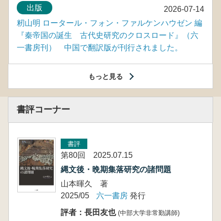
出版
2026-07-14
籾山明 ロータール・フォン・ファルケンハウゼン 編
『秦帝国の誕生 古代史研究のクロスロード』（六
一書房刊） 中国で翻訳版が刊行されました。
もっと見る
書評コーナー
書評
第80回 2025.07.15
縄文後・晩期集落研究の諸問題
山本暉久 著
2025/05
六一書房
発行
評者：長田友也
(中部大学非常勤講師)