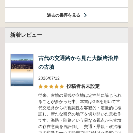
過去の書評を見る
新着レビュー
古代の交通路から見た大阪湾沿岸
の古墳
2026/07/12
投稿者名未設定
従来、古墳の景観や立地は定性的に論じられ
ることが多かった中、本書はGISを用いて古
代交通路からの視認性を客観的・定量的に検
証し、新たな研究の地平を切り開いた意欲作
です。海路・陸路という異なる視点から古墳
の存在意義を再評価し、交通・景観・政治権
力の変遷を一つの論理で結び付けた考察には