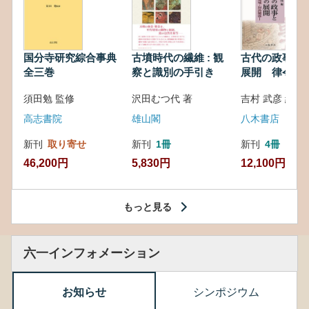
国分寺研究綜合事典
古墳時代の繊維 : 観
古代の政事と
全三巻
察と識別の手引き
展開 律令・
対外関係
須田勉 監修
沢田むつ代 著
吉村 武彦 編集
高志書院
雄山閣
八木書店
新刊
取り寄せ
新刊
1冊
新刊
4冊
46,200円
5,830円
12,100円
もっと見る
六一インフォメーション
お知らせ
シンポジウム