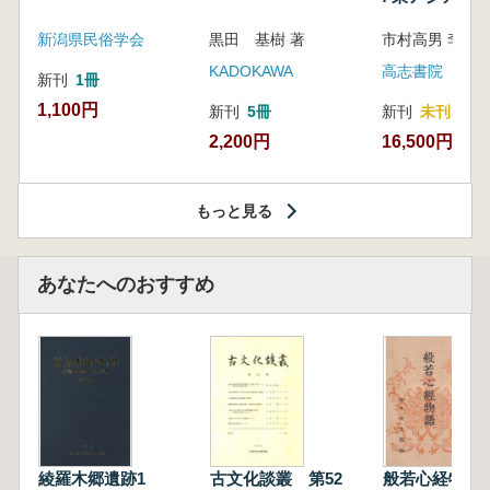
新潟県民俗学会
黒田 基樹 著
KADOKAWA
高志書院
新刊
1冊
1,100円
新刊
5冊
新刊
未刊
2,200円
16,500円
もっと見る
あなたへのおすすめ
綾羅木郷遺跡1
古文化談叢 第52
般若心経物語