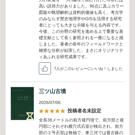
高い説得力がありました。96点に及ぶカラー
図版や眺望解析は資料的価値も高く、考古学
のみならず歴史地理学やGISを活用する研究
者にとっても大きな示唆を与える内容です。
今後、この分野の研究を進める上で重要な基
礎文献として長く参照される一冊になると感
じました。著者の長年のフィールドワークと
緻密な分析が結実した、まさにオリジナリテ
ィあふれる研究成果です。
7人がこのレビューにいいね！しました
三ツ山古墳
2026/07/06
投稿者名未設定
全長38メートルの前方後円墳で、前方部と後
円部にそれぞれ横穴式石室が検出され、前方
部の２号石室は無袖で、東三河では最古級の