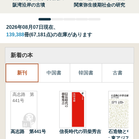
阪湾沿岸の古墳
関東弥生後期社会の研究
2026年08月07日現在、
139,388
冊(67,181点)の在庫があります
新着の本
新刊
中国書
韓国書
古書
高志路 第
441号
高志路 第441号
信長時代の羽柴秀吉
石造物と中世
: 東アジアと