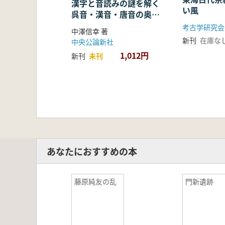
漢字と音読みの謎を解く
い風
呉音・漢音・唐音の奥深
い世界
考古学研究会
中澤信幸 著
新刊
在庫な
中央公論新社
1,012円
新刊
未刊
あなたにおすすめの本
藤原純友の乱
門新遺跡