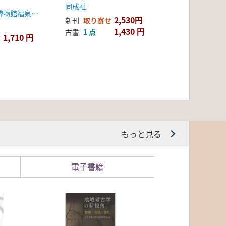
同成社
釜山広域市立博物館福泉分館
2,530円
新刊
取り寄せ
1,430 円
古書
1 点
1,710 円
もっと見る
電子書籍