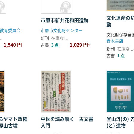
文化遺産の
市原市新井花和田遺跡
動
教育委員会
市原市文化財センター
文化財保存全
し
新刊
在庫なし
青木書店
1,540 円
1,029 円~
古書
3 点
新刊
在庫なし
古書
1 点
らヤマト政権
中世を読み解く 古文書
釜山의(の)
塚山古墳
入門
(と) 遺物