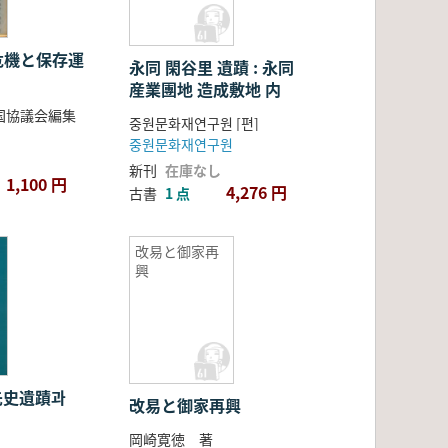
危機と保存運
永同 閑谷里 遺蹟 : 永同
産業團地 造成敷地 内
国協議会編集
중원문화재연구원 [편]
중원문화재연구원
新刊
在庫なし
1,100 円
4,276 円
古書
1 点
改易と御家再
興
 先史遺蹟과
改易と御家再興
岡崎寛徳 著