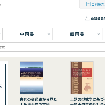
ご利用案
版
新規会員
中国書
韓国書
古代の交通路から見た
土器の型式学に基づ
大阪湾沿岸の古墳
南関東弥生後期社会