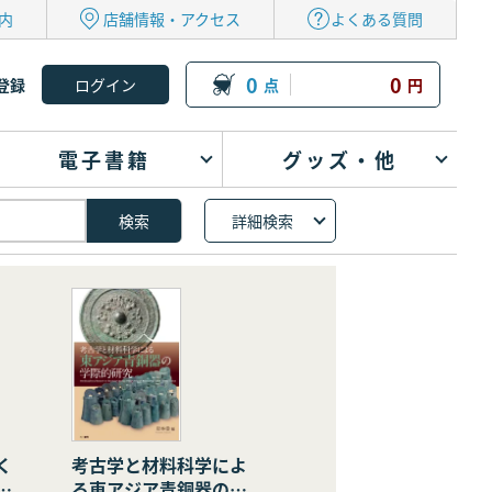
内
店舗情報・アクセス
よくある質問
0
0
登録
点
円
電子書籍
グッズ・他
詳細検索
く
考古学と材料科学によ
の
る東アジア青銅器の学