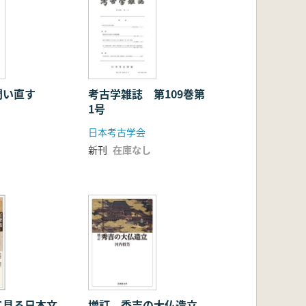
問い直す
考古学雑誌 第109巻第
1号
日本考古学会
新刊
在庫なし
て見る日本文
増訂 秀吉の大仏造立