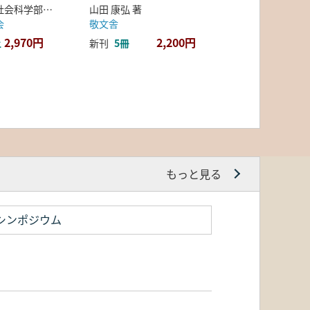
弘前大学人文社会科学部北日本考古学研究センター 編
山田 康弘 著
会
敬文舎
2,970円
2,200円
上
新刊
5冊
もっと見る
シンポジウム