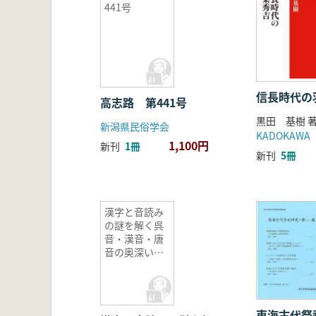
441号
信長時代の
高志路 第441号
黒田 基樹 
新潟県民俗学会
KADOKAWA
1,100円
新刊
1冊
新刊
5冊
漢字と音読み
の謎を解く呉
音・漢音・唐
音の奥深い世
界
東海古代祭