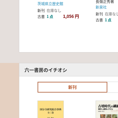
長嶺正秀著
茨城県立歴史館
新泉社
新刊
在庫なし
新刊
在庫な
1,056 円
古書
1 点
古書
1 点
六一書房のイチオシ
新刊