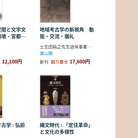
空間と文字文
地域考古学の新視角 動
円墳・宮都・
態・交流・儀礼
土生田純之先生追悼事業会 編
雄山閣
12,100円
17,600円
新刊
取り寄せ
古学 : 弘前
縄文時代 : 「定住革命」
と文化の多様性