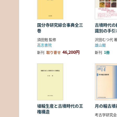
国分寺研究綜合事典全三
古墳時代の繊
巻
識別の手引
須田勉 監修
沢田むつ代 
高志書院
雄山閣
46,200円
新刊
取り寄せ
新刊
1冊
埴輪生産と古墳時代の王
月の輪古墳
権構造
考古学研究会