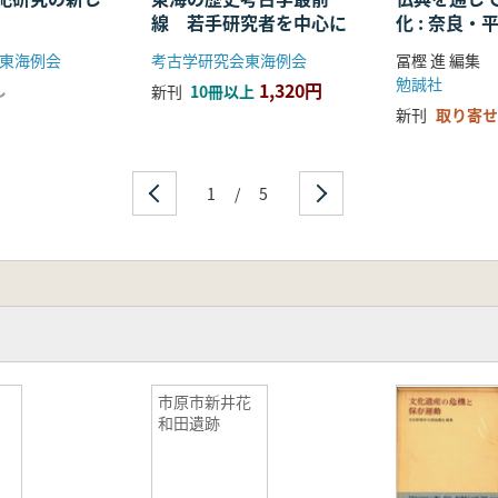
線 若手研究者を中心に
化 : 奈良
る仏教の受
東海例会
考古学研究会東海例会
冨樫 進 編集
開
勉誠社
1,320円
し
新刊
10冊以上
新刊
取り寄せ
1
/
5
市原市新井花
和田遺跡