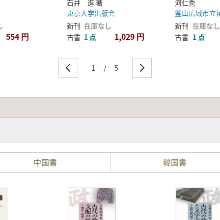
石井 進 著
河仁秀
東京大学出版会
し
新刊
在庫なし
新刊
在庫なし
554 円
1,029 円
古書
1 点
古書
1 点
1
/
5
中国書
韓国書