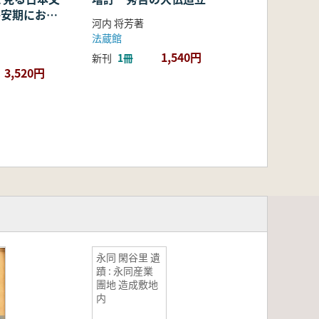
・平安期におけ
河内 将芳著
容・融合・展
法蔵館
1,540円
新刊
1冊
3,520円
永同 閑谷里 遺
蹟 : 永同産業
團地 造成敷地
内