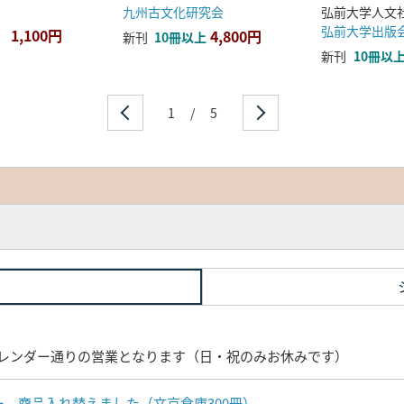
九州古文化研究会
弘前大学出版
1,100円
4,800円
新刊
10冊以上
新刊
10冊以
1
/
5
レンダー通りの営業となります（日・祝のみお休みです）
ナー 商品入れ替えました（文京倉庫300冊）