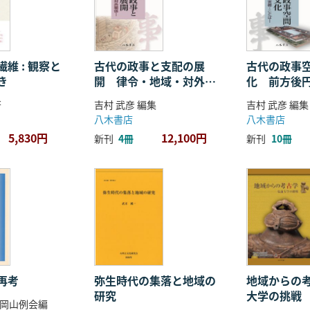
維 : 観察と
古代の政事と支配の展
古代の政事
き
開 律令・地域・対外関
化 前方後
係
ことば
著
吉村 武彦 編集
吉村 武彦 編集
八木書店
八木書店
5,830円
12,100円
新刊
4冊
新刊
10冊
再考
弥生時代の集落と地域の
地域からの考
研究
大学の挑戦
岡山例会編