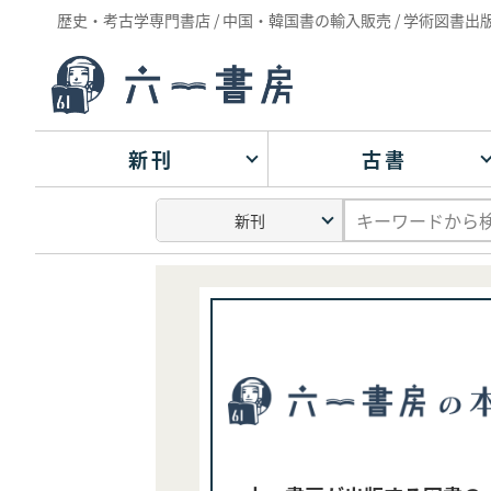
歴史・考古学専門書店 / 中国・韓国書の輸入販売 / 学術図書出
新刊
古書