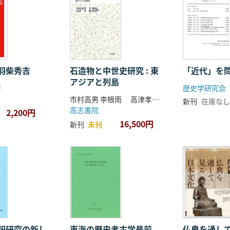
羽柴秀吉
石造物と中世史研究 : 東
「近代」を
アジアと列島
著
歴史学研究会
市村高男 李根雨 高津孝 劉恒武 編
新刊
在庫なし
高志書院
2,200円
16,500円
新刊
未刊
祀研究の新し
東海の歴史考古学最前
仏典を通し