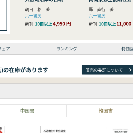
研究
朝日 格 著
轟 直行 著
六一書房
六一書房
4,950 円
11,000
新刊
10冊以上
新刊
10冊以上
フェア
ランキング
特価
26点)の在庫があります
販売の委託について
中国書
韓国書