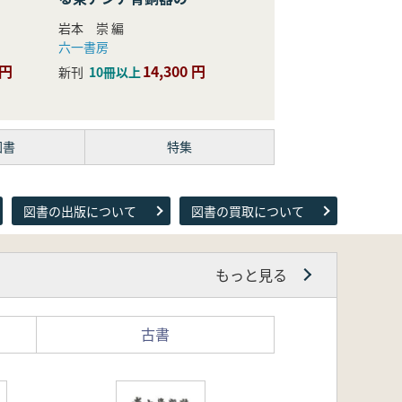
際的研究
岩本 崇 編
六一書房
 円
14,300 円
新刊
10冊以上
図書
特集
図書の出版について
図書の買取について
もっと見る
古書