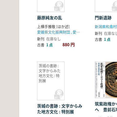
藤原純友の乱
門新遺跡
上横手雅敬 [ほか述]
新潟県和島村
愛媛県文化振興財団 , 愛媛県教科図書 (発売)
新刊
在庫な
新刊
在庫なし
古書
1 点
880 円
古書
1 点
茨城の書跡 :
文字からみた
地方文化 : 特
別展
筑紫政権か
茨城の書跡 : 文字からみ
へ 豊前石
た地方文化 : 特別展