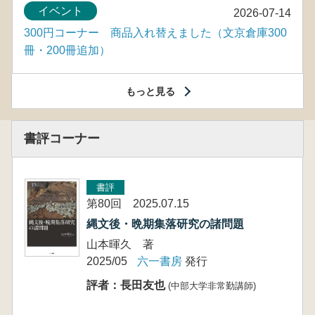
イベント
2026-07-14
300円コーナー 商品入れ替えました（文京倉庫300
冊・200冊追加）
もっと見る
書評コーナー
書評
第80回 2025.07.15
縄文後・晩期集落研究の諸問題
山本暉久 著
2025/05
六一書房
発行
評者：長田友也
(中部大学非常勤講師)