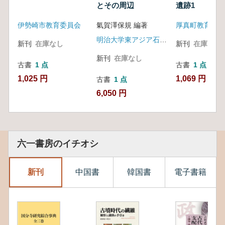
とその周辺
遺跡1
伊勢崎市教育委員会
氣賀澤保規 編著
厚真町教育委員
明治大学東アジア石刻文物研究所
新刊
在庫なし
新刊
在庫なし
新刊
在庫なし
古書
1 点
古書
1 点
1,025 円
1,069 円
古書
1 点
6,050 円
六一書房のイチオシ
新刊
中国書
韓国書
電子書籍