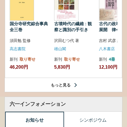
国分寺研究綜合事典
古墳時代の繊維 : 観
古代の政事と
全三巻
察と識別の手引き
展開 律令・
対外関係
須田勉 監修
沢田むつ代 著
吉村 武彦 編集
高志書院
雄山閣
八木書店
新刊
取り寄せ
新刊
取り寄せ
新刊
4冊
46,200円
5,830円
12,100円
もっと見る
六一インフォメーション
お知らせ
シンポジウム