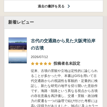
過去の書評を見る
新着レビュー
古代の交通路から見た大阪湾沿岸
の古墳
2026/07/12
投稿者名未設定
従来、古墳の景観や立地は定性的に論じられ
ることが多かった中、本書はGISを用いて古
代交通路からの視認性を客観的・定量的に検
証し、新たな研究の地平を切り開いた意欲作
です。海路・陸路という異なる視点から古墳
の存在意義を再評価し、交通・景観・政治権
力の変遷を一つの論理で結び付けた考察には
高い説得力がありました。96点に及ぶカラー