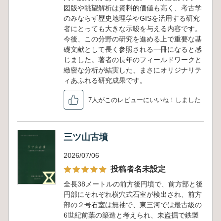
図版や眺望解析は資料的価値も高く、考古学
のみならず歴史地理学やGISを活用する研究
者にとっても大きな示唆を与える内容です。
今後、この分野の研究を進める上で重要な基
礎文献として長く参照される一冊になると感
じました。著者の長年のフィールドワークと
緻密な分析が結実した、まさにオリジナリテ
ィあふれる研究成果です。
7人がこのレビューにいいね！しました
三ツ山古墳
2026/07/06
投稿者名未設定
全長38メートルの前方後円墳で、前方部と後
円部にそれぞれ横穴式石室が検出され、前方
部の２号石室は無袖で、東三河では最古級の
6世紀前葉の築造と考えられ、未盗掘で鉄製