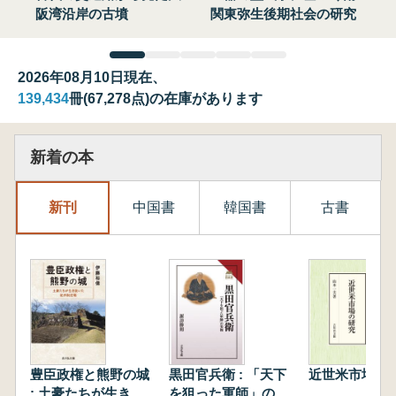
阪湾沿岸の古墳
関東弥生後期社会の研究
2026年08月10日現在、
139,434
冊(67,278点)の在庫があります
新着の本
新刊
中国書
韓国書
古書
豊臣政権と熊野の城
黒田官兵衛 : 「天下
近世米市場の
: 土豪たちが生き抜
を狙った軍師」の実