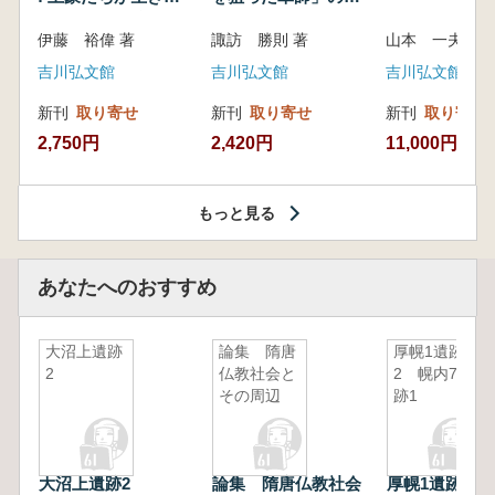
いた紀州制圧戦
像
伊藤 裕偉 著
諏訪 勝則 著
山本 一夫 
吉川弘文館
吉川弘文館
吉川弘文館
新刊
取り寄せ
新刊
取り寄せ
新刊
取り寄せ
2,750円
2,420円
11,000円
もっと見る
あなたへのおすすめ
大沼上遺跡
論集 隋唐
厚幌1遺跡
2
仏教社会と
2 幌内7遺
その周辺
跡1
大沼上遺跡2
論集 隋唐仏教社会
厚幌1遺跡2 