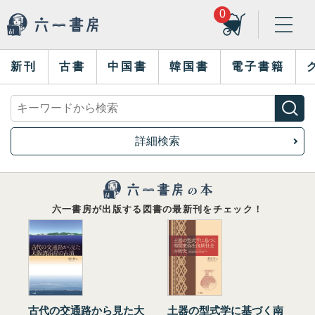
0
新刊
古書
中国書
韓国書
電子書籍
詳細検索
六一書房が出版する図書の最新刊をチェック！
古代の交通路から見た大
土器の型式学に基づく南