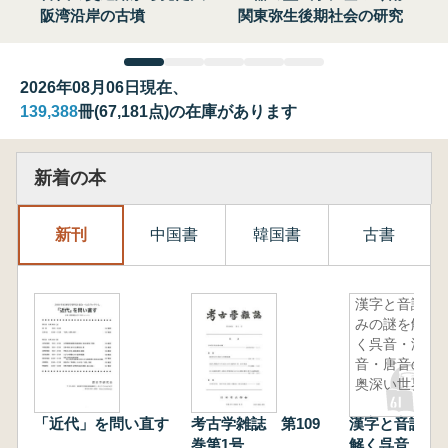
阪湾沿岸の古墳
関東弥生後期社会の研究
2026年08月06日現在、
139,388
冊(67,181点)の在庫があります
新着の本
新刊
中国書
韓国書
古書
漢字と音読
みの謎を解
く呉音・漢
音・唐音の
奥深い世界
「近代」を問い直す
考古学雑誌 第109
漢字と音読み
巻第1号
解く呉音・漢