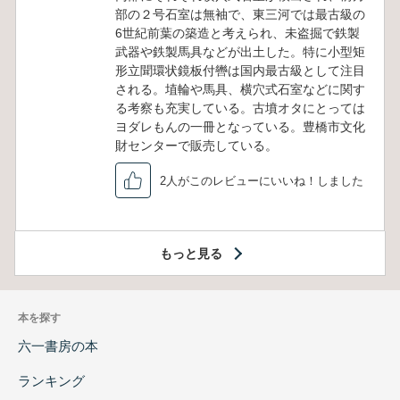
部の２号石室は無袖で、東三河では最古級の
6世紀前葉の築造と考えられ、未盗掘で鉄製
武器や鉄製馬具などが出土した。特に小型矩
形立聞環状鏡板付轡は国内最古級として注目
される。埴輪や馬具、横穴式石室などに関す
る考察も充実している。古墳オタにとっては
ヨダレもんの一冊となっている。豊橋市文化
財センターで販売している。
2人がこのレビューにいいね！しました
もっと見る
本を探す
六一書房の本
ランキング