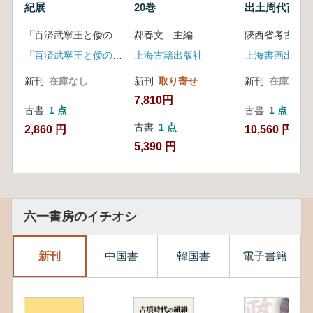
紀展
20巻
出土周代芮国
品
「百済武寧王と倭の王たち」実行委員会 編
郝春文 主編
陝西省考古研究
「百済武寧王と倭の王たち」実行委員会
上海古籍出版社
上海書画出版社
新刊
在庫なし
新刊
取り寄せ
新刊
在庫なし
7,810円
古書
1 点
古書
1 点
古書
1 点
2,860 円
10,560 円
5,390 円
六一書房のイチオシ
新刊
中国書
韓国書
電子書籍