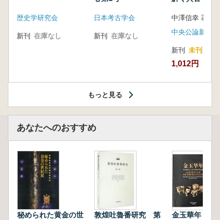
音の奥深い世
歴史学研究会
日本考古学会
中澤信幸 著
中央公論新社
新刊
在庫なし
新刊
在庫なし
新刊
未刊
1,012円
もっと見る
あなたへのおすすめ
秘められた黄金の世
敦煌吐魯番研究 第
金玉華年 陜