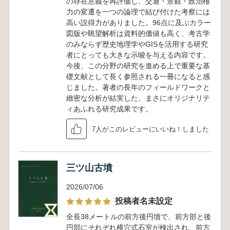
の存在意義を再評価し、交通・景観・政治権
力の変遷を一つの論理で結び付けた考察には
高い説得力がありました。96点に及ぶカラー
図版や眺望解析は資料的価値も高く、考古学
のみならず歴史地理学やGISを活用する研究
者にとっても大きな示唆を与える内容です。
今後、この分野の研究を進める上で重要な基
礎文献として長く参照される一冊になると感
じました。著者の長年のフィールドワークと
緻密な分析が結実した、まさにオリジナリテ
ィあふれる研究成果です。
7人がこのレビューにいいね！しました
三ツ山古墳
2026/07/06
投稿者名未設定
全長38メートルの前方後円墳で、前方部と後
円部にそれぞれ横穴式石室が検出され、前方