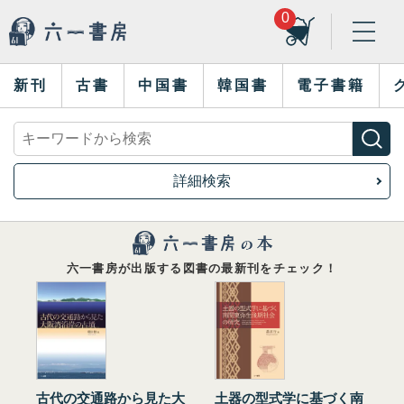
0
新刊
古書
中国書
韓国書
電子書籍
詳細検索
六一書房が出版する図書の最新刊をチェック！
古代の交通路から見た大
土器の型式学に基づく南