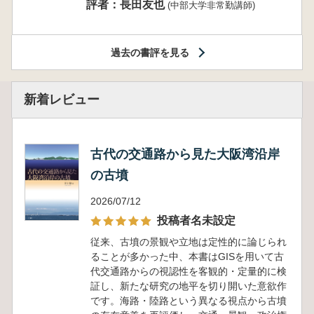
評者：長田友也
(中部大学非常勤講師)
過去の書評を見る
新着レビュー
古代の交通路から見た大阪湾沿岸
の古墳
2026/07/12
投稿者名未設定
従来、古墳の景観や立地は定性的に論じられ
ることが多かった中、本書はGISを用いて古
代交通路からの視認性を客観的・定量的に検
証し、新たな研究の地平を切り開いた意欲作
です。海路・陸路という異なる視点から古墳