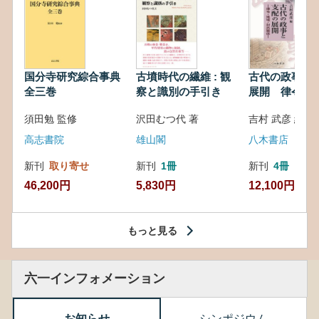
国分寺研究綜合事典
古墳時代の繊維 : 観
古代の政事と
全三巻
察と識別の手引き
展開 律令・
対外関係
須田勉 監修
沢田むつ代 著
吉村 武彦 編集
高志書院
雄山閣
八木書店
新刊
取り寄せ
新刊
1冊
新刊
4冊
46,200円
5,830円
12,100円
もっと見る
六一インフォメーション
お知らせ
シンポジウム