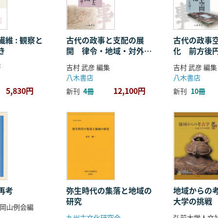
維 : 観察と
古代の政事と支配の展
古代の政事
き
開 律令・地域・対外関
化 前方後
係
ことば
著
吉村 武彦 編集
吉村 武彦 編集
八木書店
八木書店
5,830円
12,100円
新刊
4冊
新刊
10冊
再考
弥生時代の集落と地域の
地域からの考
研究
大学の挑戦
岡山例会編
九州古文化研究会