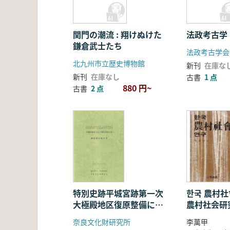
関門の潮流 : 翔けぬけた
法政考古学
鎌倉武士たち
法政考古学会
北九州市立歴史博物館
新刊
在庫な
新刊
在庫なし
古書
1 点
880 円~
古書
2 点
特別史跡平城宮跡第一次
한국 農村社
大極殿地区復原整備に関
農村社会研
する軟弱地盤等調査検討
奈良文化財研究所
李萬甲
業務調査検討報告書 2