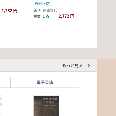
(野村正良)
1,282 円
新刊
在庫なし
2,772 円
古書
1 点
もっと見る
電子書籍