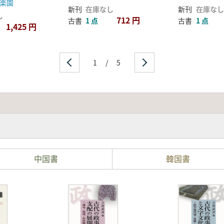
楽園
新刊
在庫なし
新刊
在庫なし
し
712 円
古書
1 点
古書
1 点
1,425 円
1
/
5
中国書
韓国書