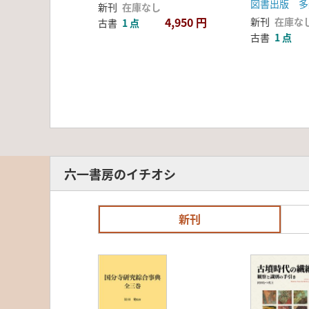
図書出版 多
新刊
在庫なし
冊組
4,950 円
新刊
在庫な
古書
1 点
古書
1 点
六一書房のイチオシ
新刊