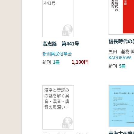
441号
信長時代の
高志路 第441号
黒田 基樹 
新潟県民俗学会
KADOKAWA
1,100円
新刊
1冊
新刊
5冊
漢字と音読み
の謎を解く呉
音・漢音・唐
音の奥深い世
界
東海古代祭