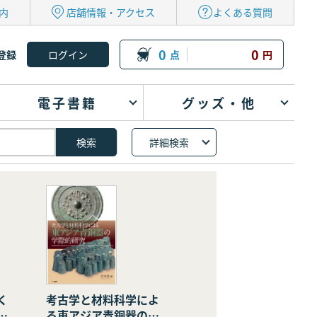
内
店舗情報・アクセス
よくある質問
0
0
登録
点
円
電子書籍
グッズ・他
詳細検索
く
考古学と材料科学によ
の
る東アジア青銅器の学