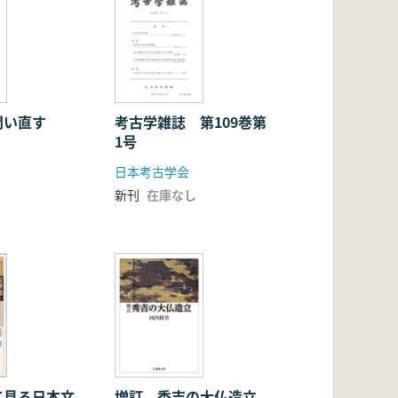
問い直す
考古学雑誌 第109巻第
1号
日本考古学会
新刊
在庫なし
て見る日本文
増訂 秀吉の大仏造立