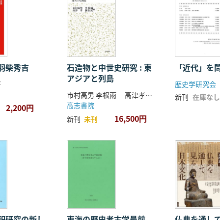
羽柴秀吉
石造物と中世史研究 : 東
「近代」を
アジアと列島
著
歴史学研究会
市村高男 李根雨 高津孝 劉恒武 編
新刊
在庫なし
高志書院
2,200円
16,500円
新刊
未刊
祀研究の新し
東海の歴史考古学最前
仏典を通し