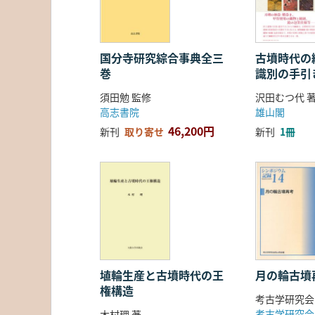
国分寺研究綜合事典全三
古墳時代の繊
巻
識別の手引
須田勉 監修
沢田むつ代 
高志書院
雄山閣
46,200円
新刊
取り寄せ
新刊
1冊
埴輪生産と古墳時代の王
月の輪古墳
権構造
考古学研究会
考古学研究会
木村理 著