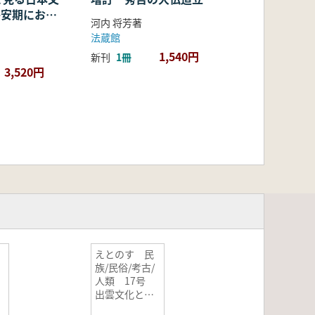
・平安期におけ
河内 将芳著
容・融合・展
法蔵館
1,540円
新刊
1冊
3,520円
えとのす 民
族/民俗/考古/
人類 17号
出雲文化と
神々の原像