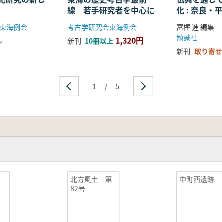
線 若手研究者を中心に
化 : 奈良
る仏教の受
東海例会
考古学研究会東海例会
冨樫 進 編集
開
勉誠社
1,320円
し
新刊
10冊以上
新刊
取り寄せ
1
/
5
学
北方風土 第
中町西遺跡
82号