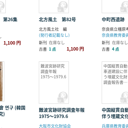
 第26集
北方風土 第82号
中町西遺跡
北方風土社 編
(発行者記載なし)
奈良県教育委
し
1,100 円
新刊
在庫なし
新刊
在庫なし
1,100 円
古書
1 点
古書
4 点
難波宮跡研究
中国縦貫自動
調査年報
車道建設に伴
1975〜1979.6
う埋蔵文化財
調査報告書
(佐用編・宍
編)
會 연구 (韓国
難波宮跡研究調査年報
中国縦貫自
究)
1975〜1979.6
伴う埋蔵文
書 (佐用編
大阪市文化財協会