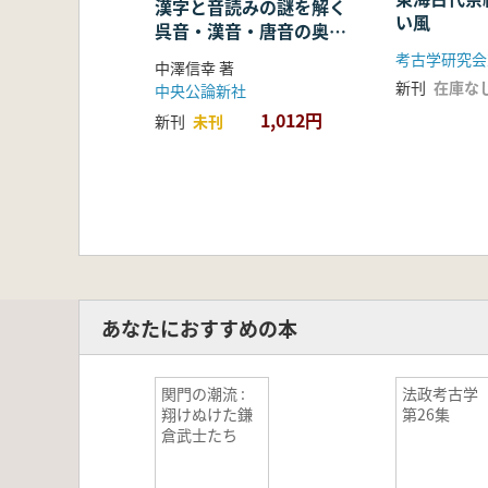
漢字と音読みの謎を解く
い風
呉音・漢音・唐音の奥深
い世界
考古学研究会
中澤信幸 著
新刊
在庫な
中央公論新社
1,012円
新刊
未刊
あなたにおすすめの本
関門の潮流 :
法政考古
翔けぬけた鎌
第26集
倉武士たち