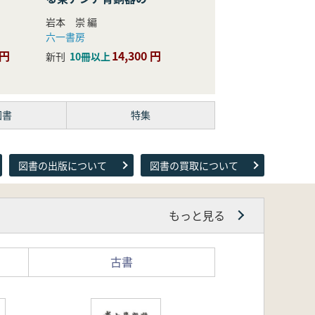
際的研究
岩本 崇 編
六一書房
 円
14,300 円
新刊
10冊以上
図書
特集
図書の出版について
図書の買取について
もっと見る
古書