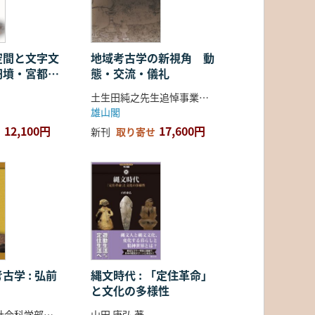
空間と文字文
地域考古学の新視角 動
円墳・宮都・
態・交流・儀礼
土生田純之先生追悼事業会 編
雄山閣
12,100円
17,600円
新刊
取り寄せ
古学 : 弘前
縄文時代 : 「定住革命」
と文化の多様性
弘前大学人文社会科学部北日本考古学研究センター 編
山田 康弘 著