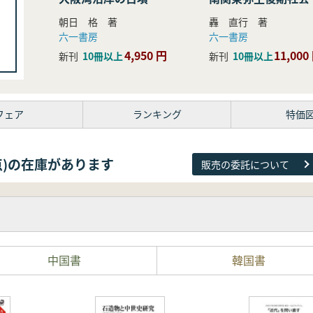
研究
朝日 格 著
轟 直行 著
六一書房
六一書房
4,950 円
11,000
新刊
10冊以上
新刊
10冊以上
フェア
ランキング
特価
38点)の在庫があります
販売の委託について
中国書
韓国書