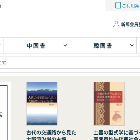
ご利用案
版
新規会員
中国書
韓国書
古代の交通路から見た
土器の型式学に基づ
大阪湾沿岸の古墳
南関東弥生後期社会