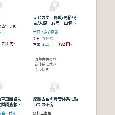
えとのす 民族/民俗/考
古/人類 17号 出雲文
奈良県立橿原考古学研究所 編
化と神々の原像
員会
新日本教育図書
新刊
在庫なし
712 円~
792 円~
古書
2 点
原蒙古語の母
音体系に就い
ての研究
粟
動車道建設に
原蒙古語の母音体系に就
化財調査報告
いての研究
・宍粟編)
兵庫県教育委員会・兵庫県社会文化協会
野村正良著