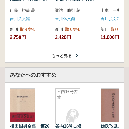
いた紀州制圧戦
像
伊藤 裕偉 著
諏訪 勝則 著
山本 一夫 
吉川弘文館
吉川弘文館
吉川弘文館
新刊
取り寄せ
新刊
取り寄せ
新刊
取り寄せ
2,750円
2,420円
11,000円
もっと見る
あなたへのおすすめ
谷内16号古
墳
柳田国男全集 第26
谷内16号古墳
姓氏攷及族制