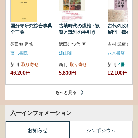
国分寺研究綜合事典
古墳時代の繊維 : 観
古代の政事と
全三巻
察と識別の手引き
展開 律令・
対外関係
須田勉 監修
沢田むつ代 著
吉村 武彦 編集
高志書院
雄山閣
八木書店
新刊
取り寄せ
新刊
取り寄せ
新刊
4冊
46,200円
5,830円
12,100円
もっと見る
六一インフォメーション
お知らせ
シンポジウム