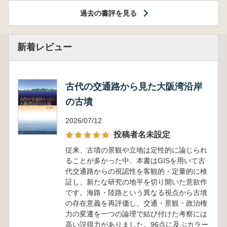
過去の書評を見る
新着レビュー
古代の交通路から見た大阪湾沿岸
の古墳
2026/07/12
投稿者名未設定
従来、古墳の景観や立地は定性的に論じられ
ることが多かった中、本書はGISを用いて古
代交通路からの視認性を客観的・定量的に検
証し、新たな研究の地平を切り開いた意欲作
です。海路・陸路という異なる視点から古墳
の存在意義を再評価し、交通・景観・政治権
力の変遷を一つの論理で結び付けた考察には
高い説得力がありました。96点に及ぶカラー