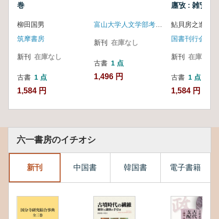
巻
廛攷 : 雑攷 (
柳田国男
富山大学人文学部考古学研究室
鮎貝房之進 著
筑摩書房
国書刊行会
新刊
在庫なし
新刊
在庫なし
新刊
在庫なし
古書
1 点
1,496 円
古書
1 点
古書
1 点
1,584 円
1,584 円
六一書房のイチオシ
新刊
中国書
韓国書
電子書籍