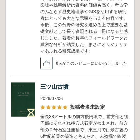
図版や眺望解析は資料的価値も高く、考古学
のみならず歴史地理学やGISを活用する研究
者にとっても大きな示唆を与える内容です。
今後、この分野の研究を進める上で重要な基
礎文献として長く参照される一冊になると感
じました。著者の長年のフィールドワークと
緻密な分析が結実した、まさにオリジナリテ
ィあふれる研究成果です。
8人がこのレビューにいいね！しました
三ツ山古墳
2026/07/06
投稿者名未設定
全長38メートルの前方後円墳で、前方部と後
円部にそれぞれ横穴式石室が検出され、前方
部の２号石室は無袖で、東三河では最古級の
6世紀前葉の築造と考えられ、未盗掘で鉄製