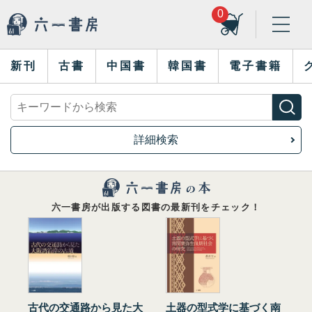
0
新刊
古書
中国書
韓国書
電子書籍
詳細検索
六一書房が出版する図書の最新刊をチェック！
古代の交通路から見た大
土器の型式学に基づく南