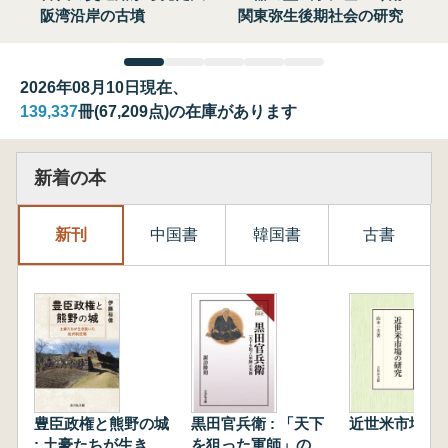
阪湾沿岸の古墳
関東弥生後期社会の研究
2026年08月10日現在、
139,337
冊(67,209点)の在庫があります
新着の本
新刊
中国書
韓国書
古書
豊臣政権と熊野の城
黒田官兵衛 : 「天下
近世米市場の
: 土豪たちが生き抜
を狙った軍師」の実