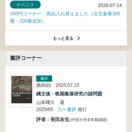
イベント
2026-07-14
300円コーナー 商品入れ替えました（文京倉庫300
冊・200冊追加）
もっと見る
書評コーナー
書評
第80回 2025.07.15
縄文後・晩期集落研究の諸問題
山本暉久 著
2025/05
六一書房
発行
評者：長田友也
(中部大学非常勤講師)