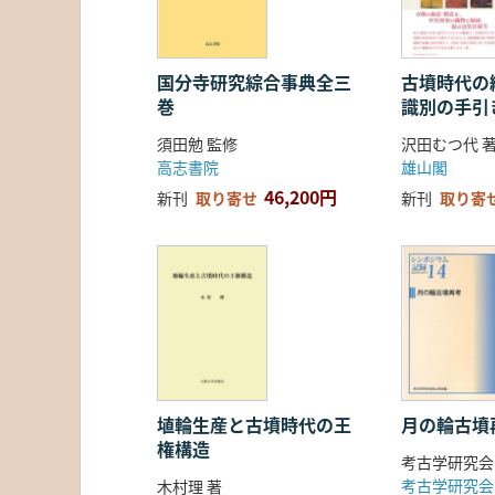
国分寺研究綜合事典全三
古墳時代の繊
巻
識別の手引
須田勉 監修
沢田むつ代 
高志書院
雄山閣
46,200円
新刊
取り寄せ
新刊
取り寄
埴輪生産と古墳時代の王
月の輪古墳
権構造
考古学研究会
考古学研究会
木村理 著