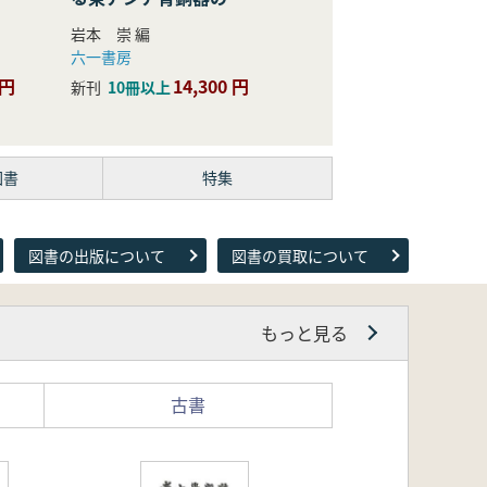
際的研究
岩本 崇 編
六一書房
 円
14,300 円
新刊
10冊以上
図書
特集
図書の出版について
図書の買取について
もっと見る
古書