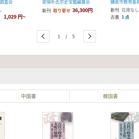
調査会
密陽朴氏宗史宝鑑編纂会
鎌倉市教育委
36,300円
し
新刊
在庫なし
新刊
取り寄せ
1,029 円~
古書
1 点
1
/
5
中国書
韓国書