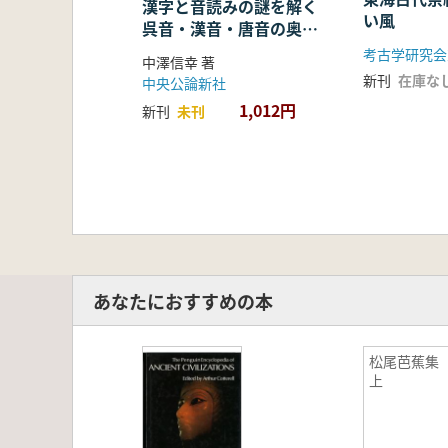
漢字と音読みの謎を解く
い風
呉音・漢音・唐音の奥深
い世界
考古学研究会
中澤信幸 著
新刊
在庫な
中央公論新社
1,012円
新刊
未刊
あなたにおすすめの本
松尾芭蕉
上