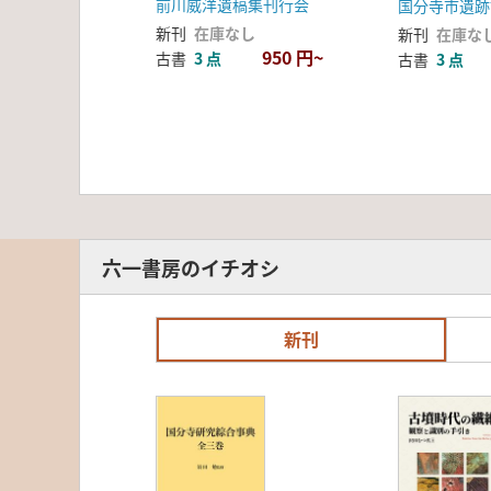
前川威洋遺稿集刊行会
国分寺市遺跡
新刊
在庫なし
新刊
在庫な
950 円~
古書
3 点
古書
3 点
六一書房のイチオシ
新刊