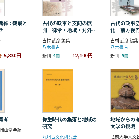
維 : 観察と
古代の政事と支配の展
古代の政事
き
開 律令・地域・対外関
化 前方後
係
ことば
著
吉村 武彦 編集
吉村 武彦 編集
八木書店
八木書店
5,830円
12,100円
せ
新刊
4冊
新刊
9冊
再考
弥生時代の集落と地域の
地域からの考
研究
大学の挑戦
岡山例会編
九州古文化研究会