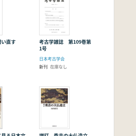
問い直す
考古学雑誌 第109巻第
1号
日本考古学会
新刊
在庫なし
て見る日本文
増訂 秀吉の大仏造立