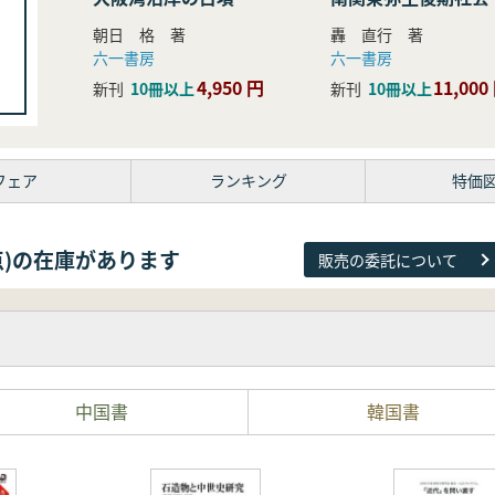
研究
朝日 格 著
轟 直行 著
六一書房
六一書房
4,950 円
11,000
新刊
10冊以上
新刊
10冊以上
フェア
ランキング
特価
09点)の在庫があります
販売の委託について
中国書
韓国書