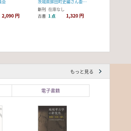
員会
茨城県鉾田町史編さん委員会
新刊
在庫なし
2,090 円
1,320 円
古書
1 点
もっと見る
電子書籍