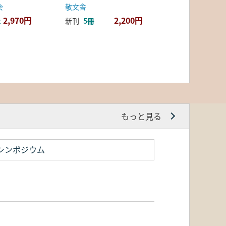
会
敬文舎
2,970円
2,200円
上
新刊
5冊
もっと見る
シンポジウム