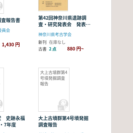
第42回神奈川県遺跡調
調査報告書
査・研究発表会 発表要
委員会
旨
神奈川県考古学会
新刊
在庫なし
1,430 円
880 円~
古書
2 点
大上古墳群第4
号墳発掘調査
・
報告
堂 史跡永福
大上古墳群第4号墳発掘
・7年度
調査報告