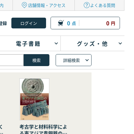
内
店舗情報・アクセス
よくある質問
0
0
登録
点
円
電子書籍
グッズ・他
詳細検索
く
考古学と材料科学によ
の
る東アジア青銅器の学