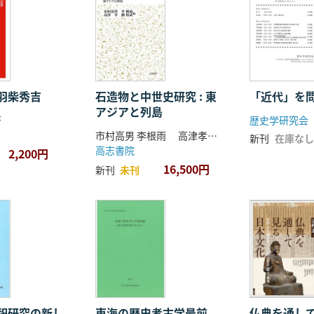
羽柴秀吉
石造物と中世史研究 : 東
「近代」を
アジアと列島
著
歴史学研究会
市村高男 李根雨 高津孝 劉恒武 編
新刊
在庫なし
高志書院
2,200円
16,500円
新刊
未刊
祀研究の新し
東海の歴史考古学最前
仏典を通し