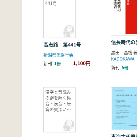
441号
信長時代の
高志路 第441号
黒田 基樹 
新潟県民俗学会
KADOKAWA
1,100円
新刊
1冊
新刊
5冊
漢字と音読み
の謎を解く呉
音・漢音・唐
音の奥深い世
界
東海古代祭