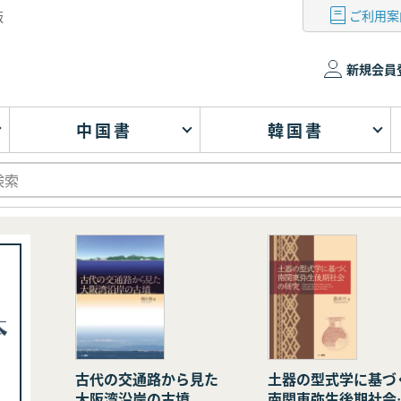
ご利用案
版
新規会員
中国書
韓国書
古代の交通路から見た
土器の型式学に基づ
大阪湾沿岸の古墳
南関東弥生後期社会