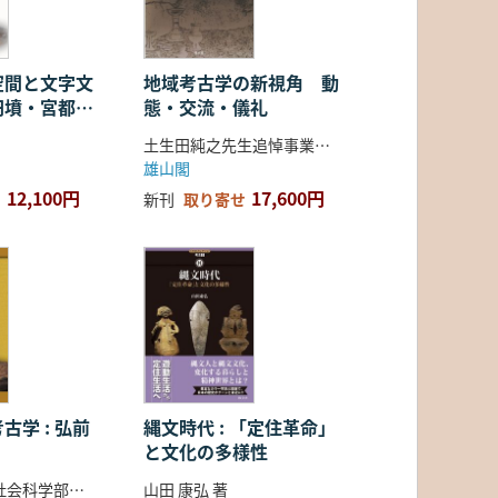
空間と文字文
地域考古学の新視角 動
円墳・宮都・
態・交流・儀礼
土生田純之先生追悼事業会 編
雄山閣
12,100円
17,600円
新刊
取り寄せ
古学 : 弘前
縄文時代 : 「定住革命」
と文化の多様性
弘前大学人文社会科学部北日本考古学研究センター 編
山田 康弘 著