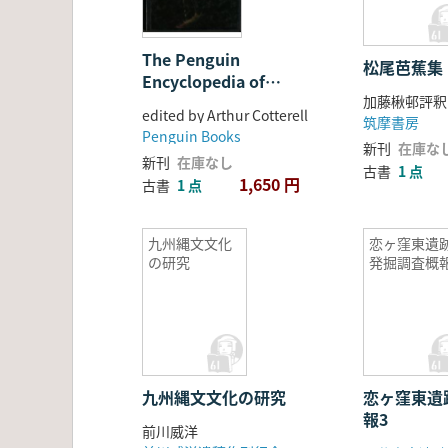
The Penguin
松尾芭蕉集
Encyclopedia of
加藤楸邨評釈
Ancient Civilizations
edited by Arthur Cotterell
筑摩書房
Penguin Books
新刊
在庫な
新刊
在庫なし
古書
1 点
1,650 円
古書
1 点
九州縄文文化
恋ヶ窪東遺
の研究
発掘調査概報
九州縄文文化の研究
恋ヶ窪東遺
報3
前川威洋