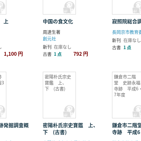
 上
中国の食文化
寂照院総合
周達生著
長岡京市教育
創元社
新刊
在庫なし
し
新刊
在庫なし
古書
1 点
1,100 円
792 円
古書
1 点
跡
密陽朴氏宗史
鎌倉市二階
3
寶鑑 上、
堂 史跡永福
下 (古書)
寺跡 平成6
7年度
跡発掘調査概
密陽朴氏宗史寶鑑 上、
鎌倉市二階
下 (古書)
寺跡 平成6