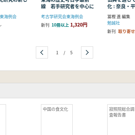
線 若手研究者を中心に
化 : 奈良
る仏教の受
東海例会
考古学研究会東海例会
冨樫 進 編集
開
勉誠社
1,320円
し
新刊
10冊以上
新刊
取り寄せ
1
/
5
集
中国の食文化
寂照院総合調
査報告書