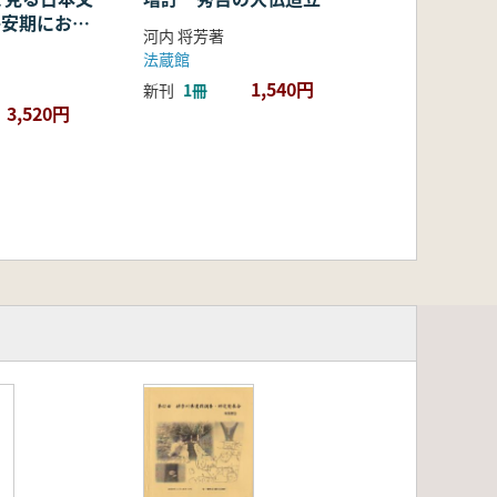
・平安期におけ
河内 将芳著
容・融合・展
法蔵館
1,540円
新刊
1冊
3,520円