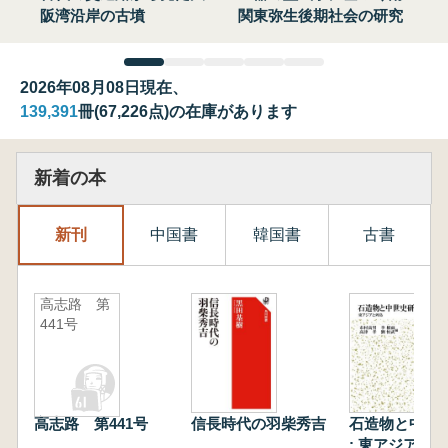
阪湾沿岸の古墳
関東弥生後期社会の研究
2026年08月08日現在、
139,391
冊(67,226点)の在庫があります
新着の本
新刊
中国書
韓国書
古書
高志路 第
441号
高志路 第441号
信長時代の羽柴秀吉
石造物と中世
: 東アジアと