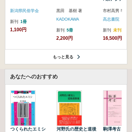
新潟県民俗学会
黒田 基樹 著
KADOKAWA
高志書院
新刊
1冊
1,100円
新刊
5冊
新刊
未刊
2,200円
16,500円
もっと見る
あなたへのおすすめ
つくられたエミシ
河野氏の歴史と道後
駒澤考古 第