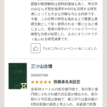
図版や眺望解析は資料的価値も高く、考古学
のみならず歴史地理学やGISを活用する研究
者にとっても大きな示唆を与える内容です。
今後、この分野の研究を進める上で重要な基
礎文献として長く参照される一冊になると感
じました。著者の長年のフィールドワークと
緻密な分析が結実した、まさにオリジナリテ
ィあふれる研究成果です。
7人がこのレビューにいいね！しました
三ツ山古墳
2026/07/06
投稿者名未設定
全長38メートルの前方後円墳で、前方部と後
円部にそれぞれ横穴式石室が検出され、前方
部の２号石室は無袖で、東三河では最古級の
6世紀前葉の築造と考えられ、未盗掘で鉄製