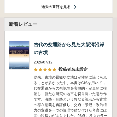
過去の書評を見る
新着レビュー
古代の交通路から見た大阪湾沿岸
の古墳
2026/07/12
投稿者名未設定
従来、古墳の景観や立地は定性的に論じられ
ることが多かった中、本書はGISを用いて古
代交通路からの視認性を客観的・定量的に検
証し、新たな研究の地平を切り開いた意欲作
です。海路・陸路という異なる視点から古墳
の存在意義を再評価し、交通・景観・政治権
力の変遷を一つの論理で結び付けた考察には
高い説得力がありました。96点に及ぶカラー