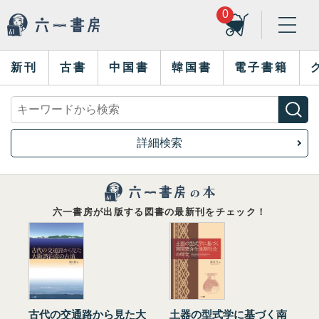
0
新刊
古書
中国書
韓国書
電子書籍
詳細検索
六一書房が出版する図書の最新刊をチェック！
古代の交通路から見た大
土器の型式学に基づく南