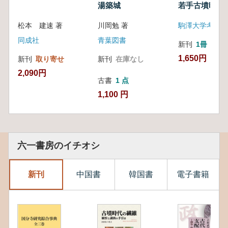
湯築城
若手古墳時代
特集1
松本 建速 著
川岡勉 著
駒澤大学考古学
同成社
青葉図書
新刊
1冊
1,650円
新刊
取り寄せ
新刊
在庫なし
2,090円
古書
1 点
1,100 円
六一書房のイチオシ
新刊
中国書
韓国書
電子書籍