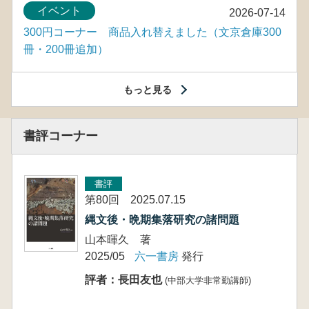
イベント
2026-07-14
300円コーナー 商品入れ替えました（文京倉庫300
冊・200冊追加）
もっと見る
書評コーナー
書評
第80回 2025.07.15
縄文後・晩期集落研究の諸問題
山本暉久 著
2025/05
六一書房
発行
評者：長田友也
(中部大学非常勤講師)