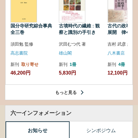
国分寺研究綜合事典
古墳時代の繊維 : 観
古代の政事と
全三巻
察と識別の手引き
展開 律令・
対外関係
須田勉 監修
沢田むつ代 著
吉村 武彦 編集
高志書院
雄山閣
八木書店
新刊
取り寄せ
新刊
1冊
新刊
4冊
46,200円
5,830円
12,100円
もっと見る
六一インフォメーション
お知らせ
シンポジウム