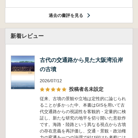
過去の書評を見る
新着レビュー
古代の交通路から見た大阪湾沿岸
の古墳
2026/07/12
投稿者名未設定
従来、古墳の景観や立地は定性的に論じられ
ることが多かった中、本書はGISを用いて古
代交通路からの視認性を客観的・定量的に検
証し、新たな研究の地平を切り開いた意欲作
です。海路・陸路という異なる視点から古墳
の存在意義を再評価し、交通・景観・政治権
力の変遷を一つの論理で結び付けた考察には