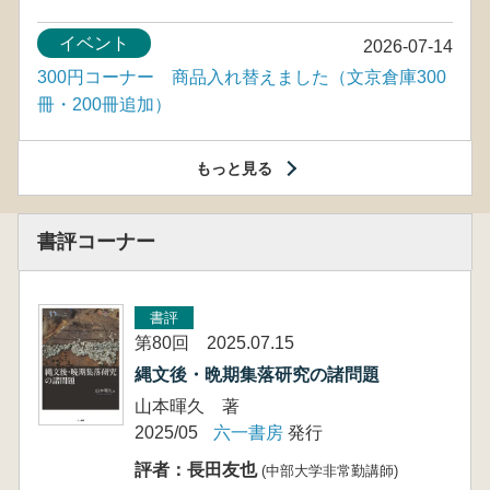
イベント
2026-07-14
300円コーナー 商品入れ替えました（文京倉庫300
冊・200冊追加）
もっと見る
書評コーナー
書評
第80回 2025.07.15
縄文後・晩期集落研究の諸問題
山本暉久 著
2025/05
六一書房
発行
評者：長田友也
(中部大学非常勤講師)