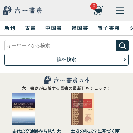
0
新刊
古書
中国書
韓国書
電子書籍
詳細検索
六一書房が出版する図書の最新刊をチェック！
古代の交通路から見た大
土器の型式学に基づく南