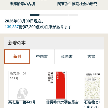
阪湾沿岸の古墳
関東弥生後期社会の研究
2026年08月09日現在、
139,337
冊(67,209点)の在庫があります
新着の本
新刊
中国書
韓国書
古書
高志路 第
441号
高志路 第441号
信長時代の羽柴秀吉
石造物と中世
: 東アジアと