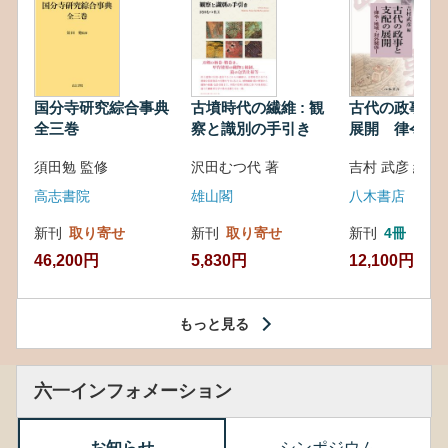
国分寺研究綜合事典
古墳時代の繊維 : 観
古代の政事と
全三巻
察と識別の手引き
展開 律令・
対外関係
須田勉 監修
沢田むつ代 著
吉村 武彦 編集
高志書院
雄山閣
八木書店
新刊
取り寄せ
新刊
取り寄せ
新刊
4冊
46,200円
5,830円
12,100円
もっと見る
六一インフォメーション
お知らせ
シンポジウム