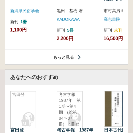
新潟県民俗学会
黒田 基樹 著
KADOKAWA
高志書院
新刊
1冊
1,100円
新刊
5冊
新刊
未刊
2,200円
16,500円
もっと見る
あなたへのおすすめ
宮田登
考古学報
1987年 第
1期〜第4
期 (総第
84〜87
冊) 4冊セ
宮田登
考古学報 1987年
日本古代国家
ット