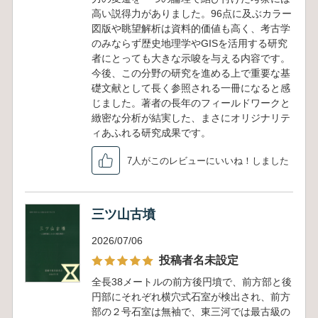
高い説得力がありました。96点に及ぶカラー
図版や眺望解析は資料的価値も高く、考古学
のみならず歴史地理学やGISを活用する研究
者にとっても大きな示唆を与える内容です。
今後、この分野の研究を進める上で重要な基
礎文献として長く参照される一冊になると感
じました。著者の長年のフィールドワークと
緻密な分析が結実した、まさにオリジナリテ
ィあふれる研究成果です。
7人がこのレビューにいいね！しました
三ツ山古墳
2026/07/06
投稿者名未設定
全長38メートルの前方後円墳で、前方部と後
円部にそれぞれ横穴式石室が検出され、前方
部の２号石室は無袖で、東三河では最古級の