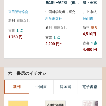
第1期〜第4期 (総第
城・王宮・山
84〜87冊) 4冊セッ
宮田登追悼会
中国科学院考古研究所 編
井上 和人 著
ト
科学出版社
雄山閣
新刊
在庫なし
新刊
在庫なし
新刊
取り寄せ
古書
1 点
4,510円
1,760 円
古書
2 点
古書
1 点
2,200 円~
4,400 円
六一書房のイチオシ
新刊
中国書
韓国書
電子書籍