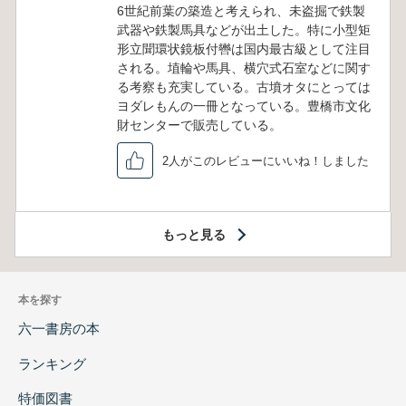
6世紀前葉の築造と考えられ、未盗掘で鉄製
武器や鉄製馬具などが出土した。特に小型矩
形立聞環状鏡板付轡は国内最古級として注目
される。埴輪や馬具、横穴式石室などに関す
る考察も充実している。古墳オタにとっては
ヨダレもんの一冊となっている。豊橋市文化
財センターで販売している。
2人がこのレビューにいいね！しました
もっと見る
本を探す
六一書房の本
ランキング
特価図書