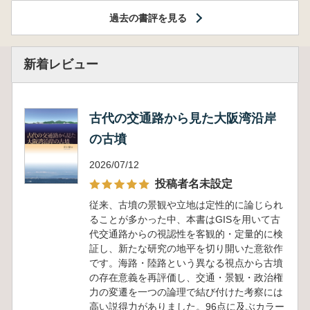
過去の書評を見る
新着レビュー
古代の交通路から見た大阪湾沿岸
の古墳
2026/07/12
投稿者名未設定
従来、古墳の景観や立地は定性的に論じられ
ることが多かった中、本書はGISを用いて古
代交通路からの視認性を客観的・定量的に検
証し、新たな研究の地平を切り開いた意欲作
です。海路・陸路という異なる視点から古墳
の存在意義を再評価し、交通・景観・政治権
力の変遷を一つの論理で結び付けた考察には
高い説得力がありました。96点に及ぶカラー