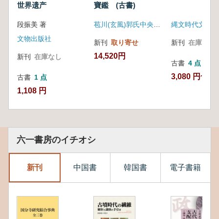
世界遗产
寶鑑 (古書)
段振美 著
苞川(玄風)郭氏中央花樹会
縄文時代文化研
文物出版社
新刊
取り寄せ
新刊
在庫なし
14,520円
新刊
在庫なし
古書
4 点
3,080 円~
古書
1 点
1,108 円
六一書房のイチオシ
新刊
中国書
韓国書
電子書籍