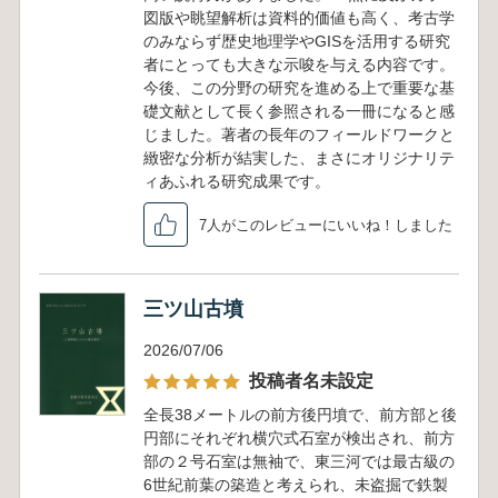
図版や眺望解析は資料的価値も高く、考古学
のみならず歴史地理学やGISを活用する研究
者にとっても大きな示唆を与える内容です。
今後、この分野の研究を進める上で重要な基
礎文献として長く参照される一冊になると感
じました。著者の長年のフィールドワークと
緻密な分析が結実した、まさにオリジナリテ
ィあふれる研究成果です。
7人がこのレビューにいいね！しました
三ツ山古墳
2026/07/06
投稿者名未設定
全長38メートルの前方後円墳で、前方部と後
円部にそれぞれ横穴式石室が検出され、前方
部の２号石室は無袖で、東三河では最古級の
6世紀前葉の築造と考えられ、未盗掘で鉄製