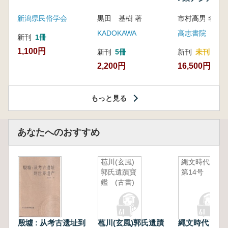
新潟県民俗学会
黒田 基樹 著
KADOKAWA
高志書院
新刊
1冊
1,100円
新刊
5冊
新刊
未刊
2,200円
16,500円
もっと見る
あなたへのおすすめ
苞川(玄風)
縄文時代
郭氏遺蹟寶
第14号
鑑 (古書)
殷墟 : 从考古遗址到
苞川(玄風)郭氏遺蹟
縄文時代 第1