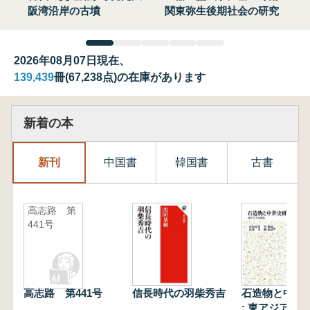
阪湾沿岸の古墳
関東弥生後期社会の研究
2026年08月07日現在、
139,439
冊(67,238点)の在庫があります
新着の本
新刊
中国書
韓国書
古書
高志路 第
441号
高志路 第441号
信長時代の羽柴秀吉
石造物と中世
: 東アジアと