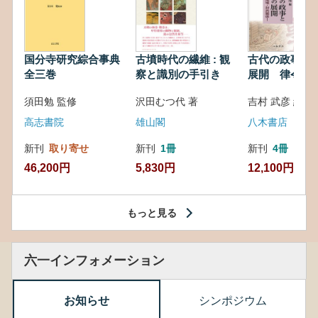
国分寺研究綜合事典
古墳時代の繊維 : 観
古代の政事と
全三巻
察と識別の手引き
展開 律令・
対外関係
須田勉 監修
沢田むつ代 著
吉村 武彦 編集
高志書院
雄山閣
八木書店
新刊
取り寄せ
新刊
1冊
新刊
4冊
46,200円
5,830円
12,100円
もっと見る
六一インフォメーション
お知らせ
シンポジウム