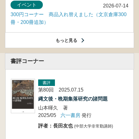
イベント
2026-07-14
300円コーナー 商品入れ替えました（文京倉庫300
冊・200冊追加）
もっと見る
書評コーナー
書評
第80回 2025.07.15
縄文後・晩期集落研究の諸問題
山本暉久 著
2025/05
六一書房
発行
評者：長田友也
(中部大学非常勤講師)