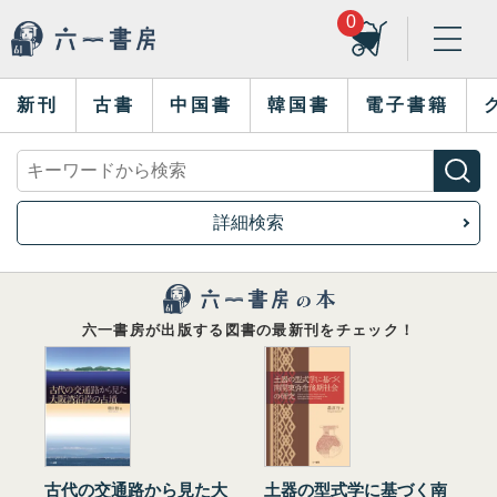
0
新刊
古書
中国書
韓国書
電子書籍
詳細検索
六一書房が出版する図書の最新刊をチェック！
古代の交通路から見た大
土器の型式学に基づく南