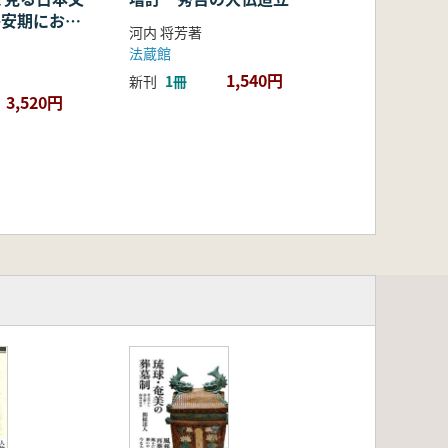
・平安期におけ
河内 将芳著
容・融合・展
法蔵館
1,540円
新刊
1冊
3,520円