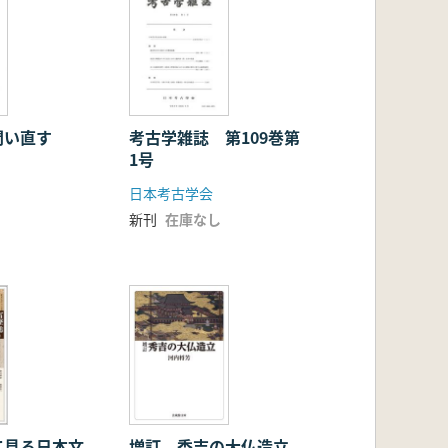
問い直す
考古学雑誌 第109巻第
1号
日本考古学会
新刊
在庫なし
て見る日本文
増訂 秀吉の大仏造立