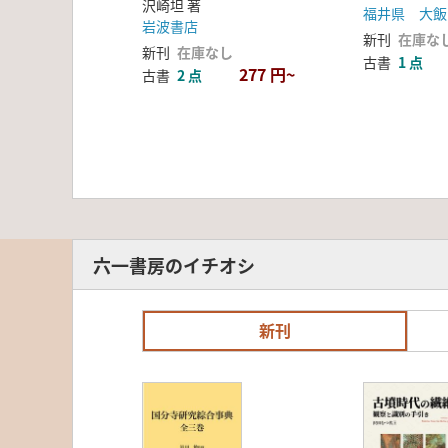
飯町の中世
沢崎坦 著
福井県 大飯
岩波書店
新刊
在庫な
新刊
在庫なし
古書
1 点
277 円~
古書
2 点
六一書房のイチオシ
新刊