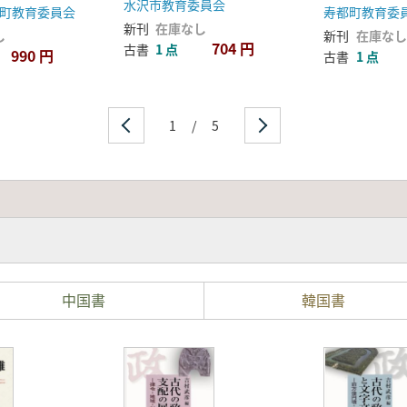
山城
水沢市教育委員会
町教育委員会
寿都町教育委
新刊
在庫なし
し
新刊
在庫なし
704 円
古書
1 点
990 円
古書
1 点
1
/
5
中国書
韓国書