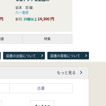
際的研究
岩本 崇 編
六一書房
 円
14,300 円
新刊
10冊以上
図書
特集
図書の出版について
図書の買取について
もっと見る
古書