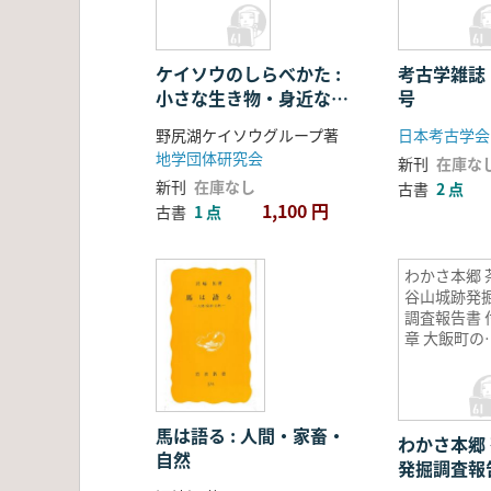
ケイソウのしらべかた :
考古学雑誌
小さな生き物・身近なは
号
たらき
野尻湖ケイソウグループ著
日本考古学会
地学団体研究会
新刊
在庫な
新刊
在庫なし
古書
2 点
1,100 円
古書
1 点
わかさ本郷 
谷山城跡発
調査報告書 
章 大飯町の
世山城
馬は語る : 人間・家畜・
わかさ本郷
自然
発掘調査報告