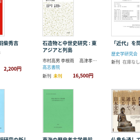
羽柴秀吉
石造物と中世史研究 : 東
「近代」を
アジアと列島
著
歴史学研究会
市村高男 李根雨 高津孝 劉恒武 編
新刊
在庫なし
高志書院
2,200円
16,500円
新刊
未刊
祀研究の新し
東海の歴史考古学最前
仏典を通し