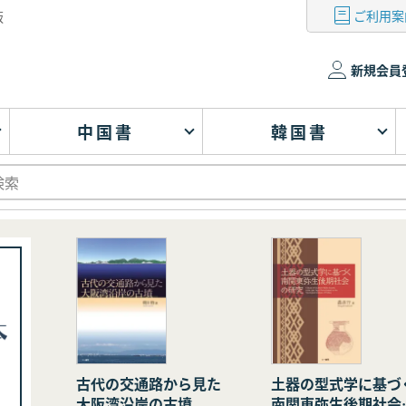
ご利用案
版
新規会員
中国書
韓国書
古代の交通路から見た
土器の型式学に基づ
大阪湾沿岸の古墳
南関東弥生後期社会