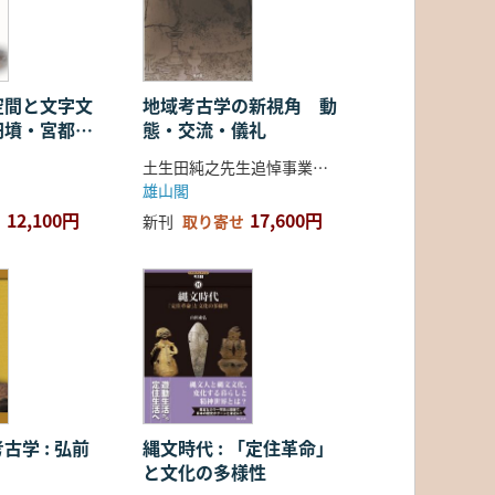
空間と文字文
地域考古学の新視角 動
円墳・宮都・
態・交流・儀礼
土生田純之先生追悼事業会 編
雄山閣
12,100円
17,600円
新刊
取り寄せ
古学 : 弘前
縄文時代 : 「定住革命」
と文化の多様性