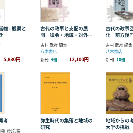
維 : 観察と
古代の政事と支配の展
古代の政事
き
開 律令・地域・対外関
化 前方後
係
ことば
著
吉村 武彦 編集
吉村 武彦 編集
八木書店
八木書店
5,830円
12,100円
新刊
4冊
新刊
10冊
再考
弥生時代の集落と地域の
地域からの考
研究
大学の挑戦
岡山例会編