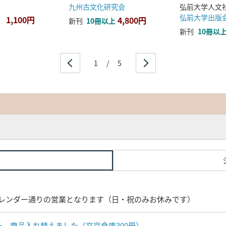
九州古文化研究会
弘前大学出版
1,100円
4,800円
新刊
10冊以上
新刊
10冊以
1
/
5
レンダー通りの営業となります（日・祝のみお休みです）
ナー 商品入れ替えました（文京倉庫300冊）