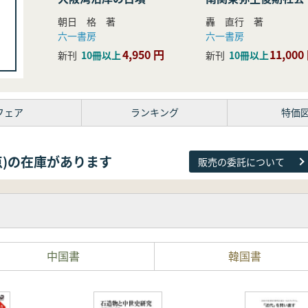
研究
朝日 格 著
轟 直行 著
六一書房
六一書房
4,950 円
11,000
新刊
10冊以上
新刊
10冊以上
フェア
ランキング
特価
38点)の在庫があります
販売の委託について
中国書
韓国書