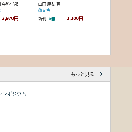
弘前大学人文社会科学部北日本考古学研究センター 編
山田 康弘 著
会
敬文舎
2,970円
2,200円
上
新刊
5冊
もっと見る
シンポジウム