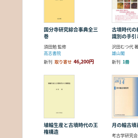
国分寺研究綜合事典全三
古墳時代の繊
巻
識別の手引
須田勉 監修
沢田むつ代 
高志書院
雄山閣
46,200円
新刊
取り寄せ
新刊
1冊
埴輪生産と古墳時代の王
月の輪古墳
権構造
考古学研究会