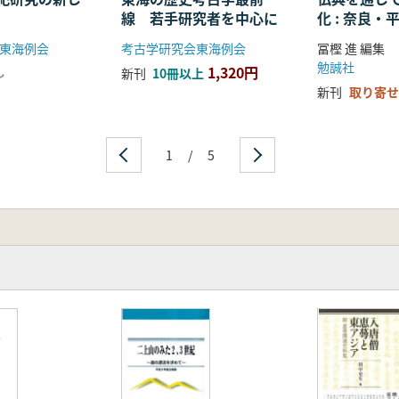
線 若手研究者を中心に
化 : 奈良
る仏教の受
東海例会
考古学研究会東海例会
冨樫 進 編集
開
勉誠社
1,320円
し
新刊
10冊以上
新刊
取り寄せ
1
/
5
誌
号