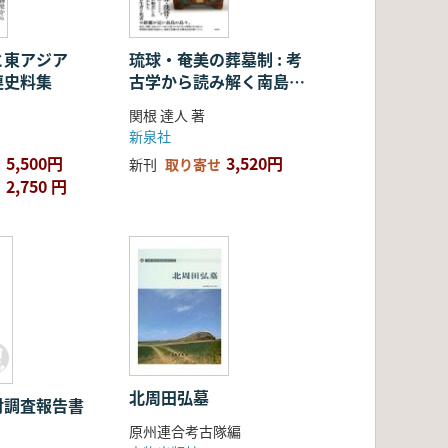
と東アジア
琉球・奄美の葬墓制 : 考
連史料集
古学から読み解く南島の
社会
関根 達人 著
新泉社
5,500円
3,520円
新刊
取り寄せ
2,750 円
北周田弘墓
財調査報告書
原州連合考古隊編