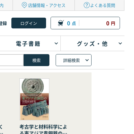
内
店舗情報・アクセス
よくある質問
0
0
登録
点
円
電子書籍
グッズ・他
詳細検索
く
考古学と材料科学によ
の
る東アジア青銅器の学