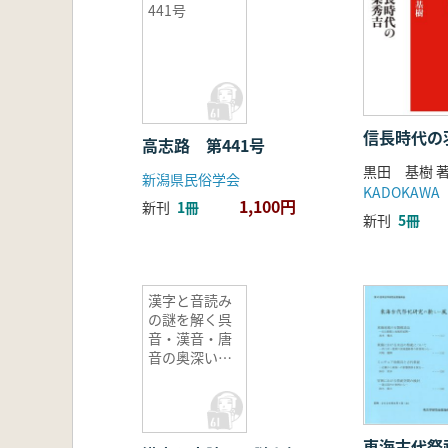
441号
信長時代の
高志路 第441号
黒田 基樹 
新潟県民俗学会
KADOKAWA
1,100円
新刊
1冊
新刊
5冊
漢字と音読み
の謎を解く呉
音・漢音・唐
音の奥深い世
界
東海古代祭