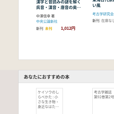
漢字と音読みの謎を解く
い風
呉音・漢音・唐音の奥深
い世界
考古学研究会
中澤信幸 著
新刊
在庫な
中央公論新社
1,012円
新刊
未刊
あなたにおすすめの本
ケイソウのし
考古学雑
らべかた : 小
第92巻第2
さな生き物・
身近なはたら
き