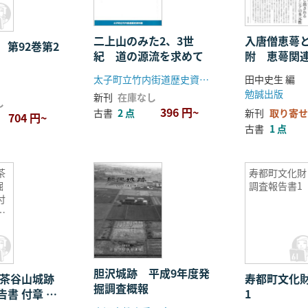
二上山のみた2、3世
入唐僧恵蕚
 第92巻第2
紀 道の源流を求めて
附 恵蕚関
太子町立竹内街道歴史資料館
田中史生 編
勉誠出版
新刊
在庫なし
し
396 円~
古書
2 点
新刊
取り寄せ
704 円~
古書
1 点
茶
寿都町文化財
掘
調査報告書1
付
中
胆沢城跡 平成9年度発
 茶谷山城跡
寿都町文化
掘調査概報
書 付章 大
1