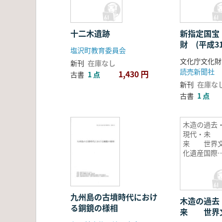
十二木遺跡
新指定国宝
財 (平成3
塩沢町教育委員会
文化庁文化財
新刊
在庫なし
読売新聞社
1,430 円
古書
1 点
新刊
在庫な
古書
1 点
木造の過去
現代・未
来 世界
化遺産国際
術会議記録
九州島の古墳時代におけ
木造の過去
る銅鏡の様相
来 世界