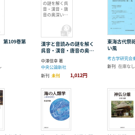
の謎を解く呉
音・漢音・唐
音の奥深い世
界
 第109巻第
東海古代祭
漢字と音読みの謎を解く
い風
呉音・漢音・唐音の奥深
い世界
考古学研究会
中澤信幸 著
し
新刊
在庫なし
中央公論新社
1,012円
新刊
未刊