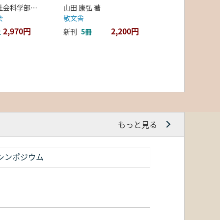
弘前大学人文社会科学部北日本考古学研究センター 編
山田 康弘 著
会
敬文舎
2,970円
2,200円
上
新刊
5冊
もっと見る
シンポジウム