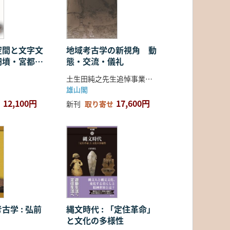
空間と文字文
地域考古学の新視角 動
円墳・宮都・
態・交流・儀礼
土生田純之先生追悼事業会 編
雄山閣
12,100円
17,600円
新刊
取り寄せ
古学 : 弘前
縄文時代 : 「定住革命」
と文化の多様性