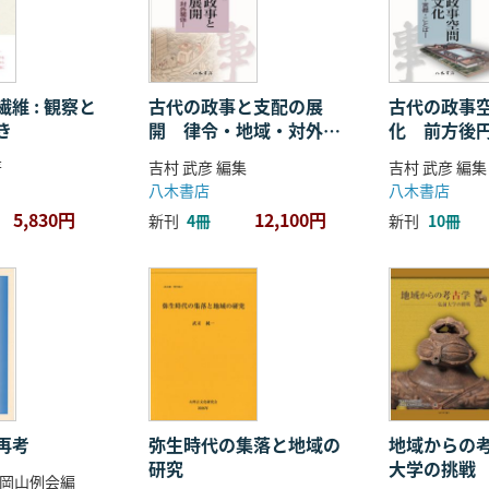
維 : 観察と
古代の政事と支配の展
古代の政事
き
開 律令・地域・対外関
化 前方後
係
ことば
著
吉村 武彦 編集
吉村 武彦 編集
八木書店
八木書店
5,830円
12,100円
新刊
4冊
新刊
10冊
再考
弥生時代の集落と地域の
地域からの考
研究
大学の挑戦
岡山例会編