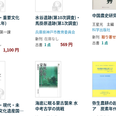
中国農史研
・重要文化
水谷遺跡(第10次調査)・
1年)
馬掛原遺跡(第1次調査)
王星光 主編
科学出版社
第一課
兵庫県神戸市教育委員会
新刊
取り寄せ
新刊
在庫なし
古書
1 点
569 円
し
古書
1 点
1,100 円
・
文
学
集
弥生農耕の
海底に眠る蒙古襲来 水
・現代・未
ア 炭素年
中考古学の挑戦
文化遺産国際
高精度編年