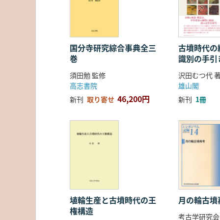
国分寺研究綜合事典全三
古墳時代の繊
巻
識別の手引
須田勉 監修
沢田むつ代 
高志書院
雄山閣
46,200円
新刊
取り寄せ
新刊
1冊
埴輪生産と古墳時代の王
月の輪古墳
権構造
考古学研究会