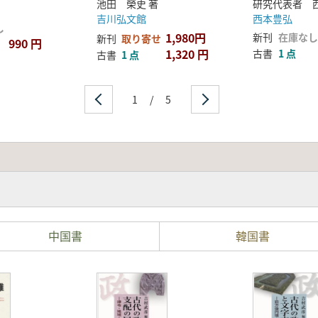
録集
研究代表者 
池田 榮史 著
西本豊弘
吉川弘文館
し
1,980円
新刊
在庫なし
新刊
取り寄せ
990 円
1,320 円
古書
1 点
古書
1 点
1
/
5
中国書
韓国書