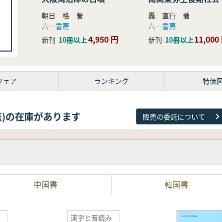
研究
朝日 格 著
轟 直行 著
六一書房
六一書房
4,950 円
11,000
新刊
10冊以上
新刊
10冊以上
フェア
ランキング
特価
81点)の在庫があります
販売の委託について
中国書
韓国書
漢字と音読み