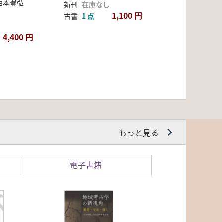
西本豊弘
新刊
在庫なし
1,100 円
古書
1 点
4,400 円
もっと見る
電子書籍