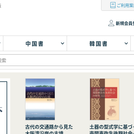
ご利用案
版
新規会員
中国書
韓国書
古代の交通路から見た
土器の型式学に基づ
大阪湾沿岸の古墳
南関東弥生後期社会