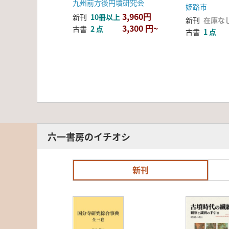
学術会議記
九州前方後円墳研究会
姫路市
3,960円
新刊
10冊以上
新刊
在庫な
3,300 円~
古書
2 点
古書
1 点
六一書房のイチオシ
新刊