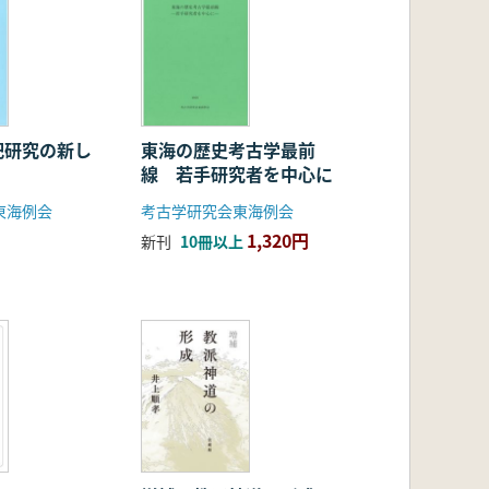
祀研究の新し
東海の歴史考古学最前
線 若手研究者を中心に
東海例会
考古学研究会東海例会
1,320円
新刊
10冊以上