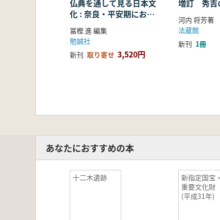
仏典を通して見る日本文
増訂 秀吉
化 : 奈良・平安期におけ
河内 将芳著
る仏教の受容・融合・展
法蔵館
冨樫 進 編集
開
勉誠社
新刊
1冊
3,520円
新刊
取り寄せ
あなたにおすすめの本
十二木遺跡
新指定国宝
重要文化
(平成31年)