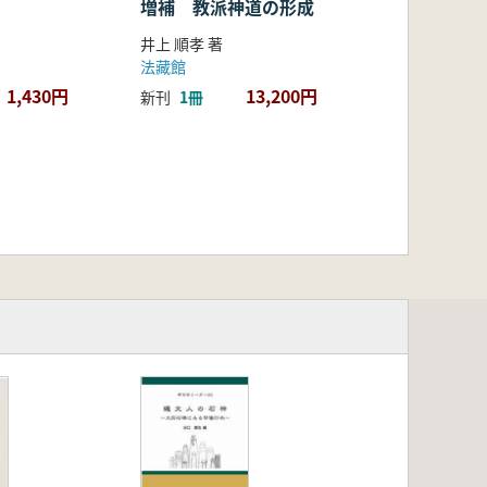
増補 教派神道の形成
井上 順孝 著
法藏館
1,430円
13,200円
新刊
1冊