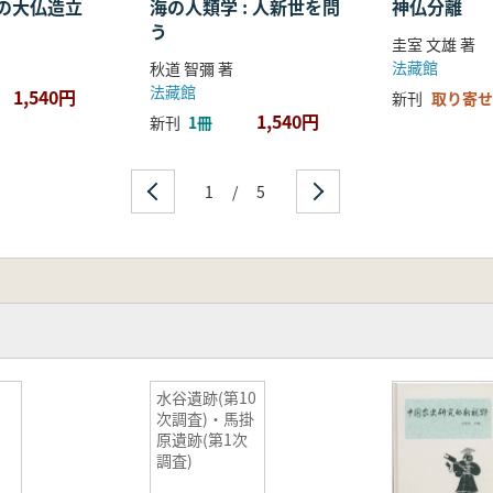
の大仏造立
海の人類学 : 人新世を問
神仏分離
う
圭室 文雄 著
法藏館
秋道 智彌 著
法藏館
1,540円
新刊
取り寄せ
1,540円
新刊
1冊
1
/
5
・
水谷遺跡(第10
財
次調査)・馬掛
原遺跡(第1次
調査)