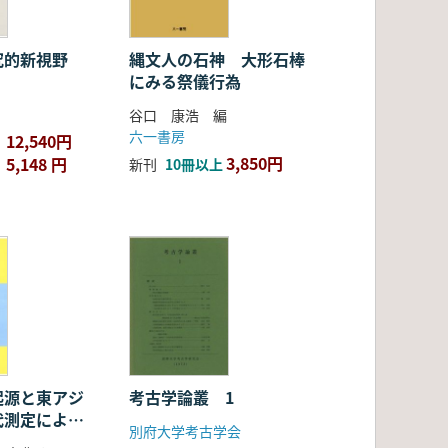
究的新視野
縄文人の石神 大形石棒
にみる祭儀行為
谷口 康浩 編
六一書房
12,540円
3,850円
5,148 円
新刊
10冊以上
起源と東アジ
考古学論叢 1
代測定による
別府大学考古学会
体系の構築