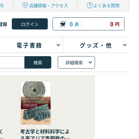
内
店舗情報・アクセス
よくある質問
0
0
登録
点
円
電子書籍
グッズ・他
詳細検索
く
考古学と材料科学によ
の
る東アジア青銅器の学