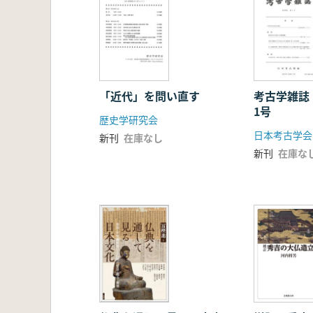
「近代」を問い直す
考古学雑誌
1号
歴史学研究会
日本考古学会
新刊
在庫なし
新刊
在庫な