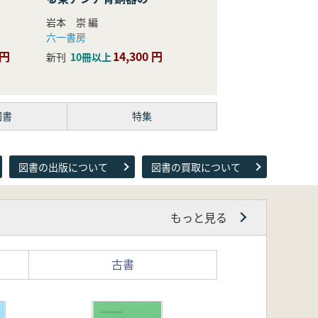
際的研究
岩本 崇 編
六一書房
 円
14,300 円
新刊
10冊以上
図書
特集
図書の出版について
図書の買取について
もっと見る
古書