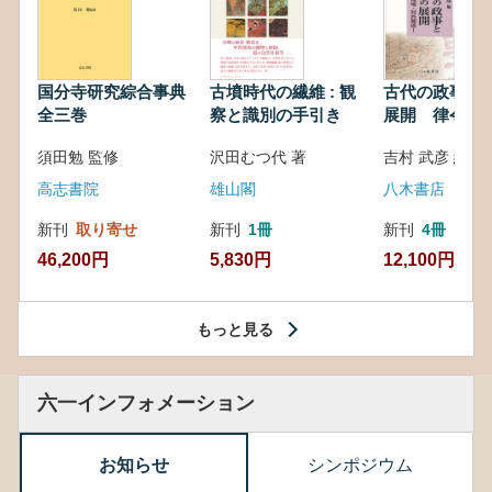
国分寺研究綜合事典
古墳時代の繊維 : 観
古代の政事と
全三巻
察と識別の手引き
展開 律令・
対外関係
須田勉 監修
沢田むつ代 著
吉村 武彦 編集
高志書院
雄山閣
八木書店
新刊
取り寄せ
新刊
1冊
新刊
4冊
46,200円
5,830円
12,100円
もっと見る
六一インフォメーション
お知らせ
シンポジウム