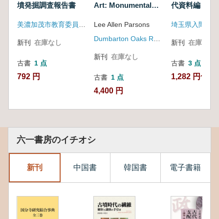
墳発掘調査報告書
Art: Monumental
and the
代資料編
Southern
Stone Sculpture of
美濃加茂市教育委員会文化課(岐阜県)
Lee Allen Parsons
埼玉県入間市
Pacific
Kaminaljuyu,
Coast (マヤ
Guatemala, and the
Dumbarton Oaks Research Library and Collection
新刊
在庫なし
新刊
在庫なし
芸術の起源:
Southern Pacific
グアテマ
Coast (マヤ芸術の起
新刊
在庫なし
古書
1 点
古書
3 点
ラ、カミナ
源: グアテマラ、カ
ルジュユと
792 円
1,282 円~
ミナルジュユと南太
古書
1 点
南太平洋海
平洋海岸の石碑彫刻)
4,400 円
岸の石碑彫
刻)
六一書房のイチオシ
新刊
中国書
韓国書
電子書籍