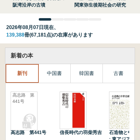
阪湾沿岸の古墳
関東弥生後期社会の研究
2026年08月07日現在、
139,388
冊(67,181点)の在庫があります
新着の本
新刊
中国書
韓国書
古書
高志路 第
441号
高志路 第441号
信長時代の羽柴秀吉
石造物と中世
: 東アジアと