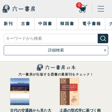
0
新刊
古書
中国書
韓国書
電子書籍
詳細検索
六一書房が出版する図書の最新刊をチェック！
古代の交通路から見た大
土器の型式学に基づく南