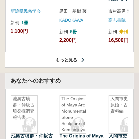
新潟県民俗学会
黒田 基樹 著
KADOKAWA
高志書院
新刊
1冊
1,100円
新刊
5冊
新刊
未刊
2,200円
16,500円
もっと見る
あなたへのおすすめ
池奥古墳
The Origins
入間市史
群・仲坂古
of Maya Art:
原始・古代
墳発掘調査
Monumental
資料編
報告書
Stone
Sculpture of
Kaminaljuyu,
池奥古墳群・仲坂古
The Origins of Maya
入間市史 原
Guatemala,