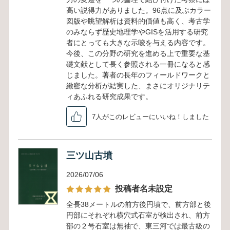
高い説得力がありました。96点に及ぶカラー
図版や眺望解析は資料的価値も高く、考古学
のみならず歴史地理学やGISを活用する研究
者にとっても大きな示唆を与える内容です。
今後、この分野の研究を進める上で重要な基
礎文献として長く参照される一冊になると感
じました。著者の長年のフィールドワークと
緻密な分析が結実した、まさにオリジナリテ
ィあふれる研究成果です。
7人がこのレビューにいいね！しました
三ツ山古墳
2026/07/06
投稿者名未設定
全長38メートルの前方後円墳で、前方部と後
円部にそれぞれ横穴式石室が検出され、前方
部の２号石室は無袖で、東三河では最古級の