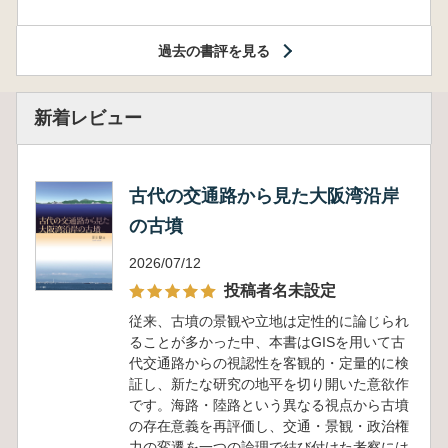
過去の書評を見る
新着レビュー
古代の交通路から見た大阪湾沿岸
の古墳
2026/07/12
投稿者名未設定
従来、古墳の景観や立地は定性的に論じられ
ることが多かった中、本書はGISを用いて古
代交通路からの視認性を客観的・定量的に検
証し、新たな研究の地平を切り開いた意欲作
です。海路・陸路という異なる視点から古墳
の存在意義を再評価し、交通・景観・政治権
力の変遷を一つの論理で結び付けた考察には