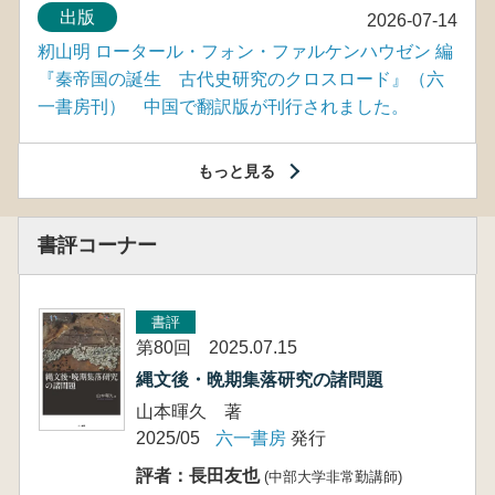
出版
2026-07-14
籾山明 ロータール・フォン・ファルケンハウゼン 編
『秦帝国の誕生 古代史研究のクロスロード』（六
一書房刊） 中国で翻訳版が刊行されました。
もっと見る
書評コーナー
書評
第80回 2025.07.15
縄文後・晩期集落研究の諸問題
山本暉久 著
2025/05
六一書房
発行
評者：長田友也
(中部大学非常勤講師)