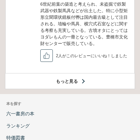
6世紀前葉の築造と考えられ、未盗掘で鉄製
武器や鉄製馬具などが出土した。特に小型矩
形立聞環状鏡板付轡は国内最古級として注目
される。埴輪や馬具、横穴式石室などに関す
る考察も充実している。古墳オタにとっては
ヨダレもんの一冊となっている。豊橋市文化
財センターで販売している。
2人がこのレビューにいいね！しました
もっと見る
本を探す
六一書房の本
ランキング
特価図書