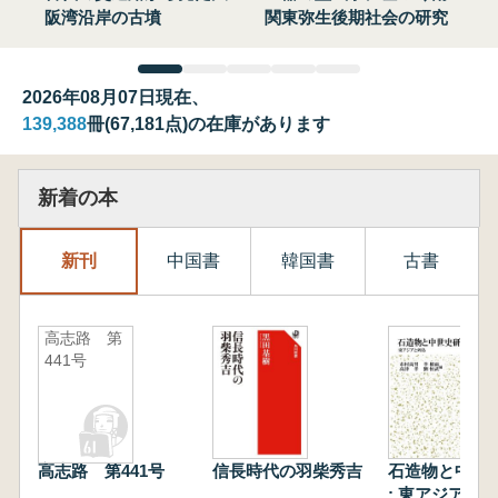
阪湾沿岸の古墳
関東弥生後期社会の研究
2026年08月07日現在、
139,388
冊(67,181点)の在庫があります
新着の本
新刊
中国書
韓国書
古書
高志路 第
441号
高志路 第441号
信長時代の羽柴秀吉
石造物と中世
: 東アジアと