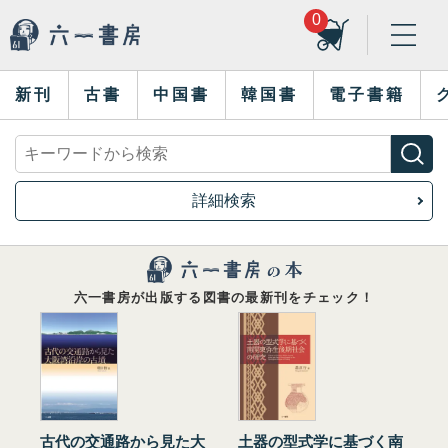
0
新刊
古書
中国書
韓国書
電子書籍
詳細検索
六一書房が出版する図書の最新刊をチェック！
古代の交通路から見た大
土器の型式学に基づく南