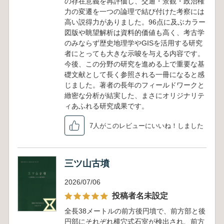
の存在意義を再評価し、交通・景観・政治権
力の変遷を一つの論理で結び付けた考察には
高い説得力がありました。96点に及ぶカラー
図版や眺望解析は資料的価値も高く、考古学
のみならず歴史地理学やGISを活用する研究
者にとっても大きな示唆を与える内容です。
今後、この分野の研究を進める上で重要な基
礎文献として長く参照される一冊になると感
じました。著者の長年のフィールドワークと
緻密な分析が結実した、まさにオリジナリテ
ィあふれる研究成果です。
7人がこのレビューにいいね！しました
三ツ山古墳
2026/07/06
投稿者名未設定
全長38メートルの前方後円墳で、前方部と後
円部にそれぞれ横穴式石室が検出され、前方