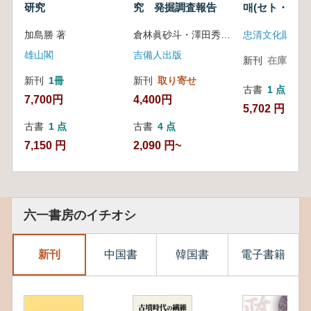
研究
究 発掘調査報告
매(セト・シン
蹟
加島勝 著
倉林眞砂斗・澤田秀実・君嶋俊行編
忠清文化財研究
雄山閣
吉備人出版
新刊
在庫なし
新刊
1冊
新刊
取り寄せ
古書
1 点
7,700円
4,400円
5,702 円
古書
1 点
古書
4 点
7,150 円
2,090 円~
六一書房のイチオシ
新刊
中国書
韓国書
電子書籍