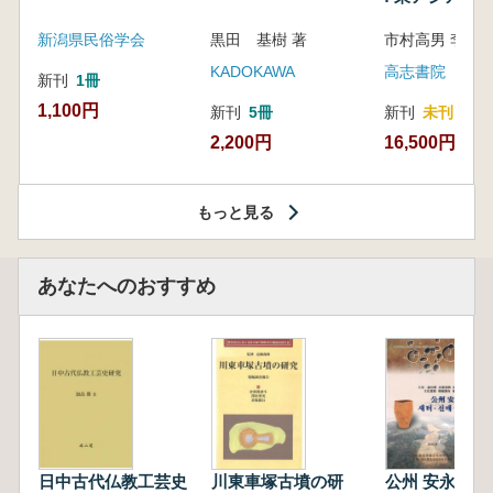
新潟県民俗学会
黒田 基樹 著
KADOKAWA
高志書院
新刊
1冊
1,100円
新刊
5冊
新刊
未刊
2,200円
16,500円
もっと見る
あなたへのおすすめ
日中古代仏教工芸史
川東車塚古墳の研
公州 安永里 