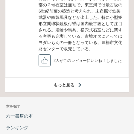
部の２号石室は無袖で、東三河では最古級の
6世紀前葉の築造と考えられ、未盗掘で鉄製
武器や鉄製馬具などが出土した。特に小型矩
形立聞環状鏡板付轡は国内最古級として注目
される。埴輪や馬具、横穴式石室などに関す
る考察も充実している。古墳オタにとっては
ヨダレもんの一冊となっている。豊橋市文化
財センターで販売している。
2人がこのレビューにいいね！しました
もっと見る
本を探す
六一書房の本
ランキング