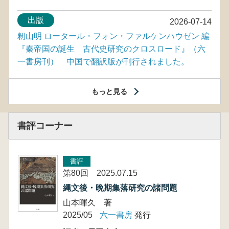
出版
2026-07-14
籾山明 ロータール・フォン・ファルケンハウゼン 編
『秦帝国の誕生 古代史研究のクロスロード』（六
一書房刊） 中国で翻訳版が刊行されました。
もっと見る
書評コーナー
書評
第80回 2025.07.15
縄文後・晩期集落研究の諸問題
山本暉久 著
2025/05
六一書房
発行