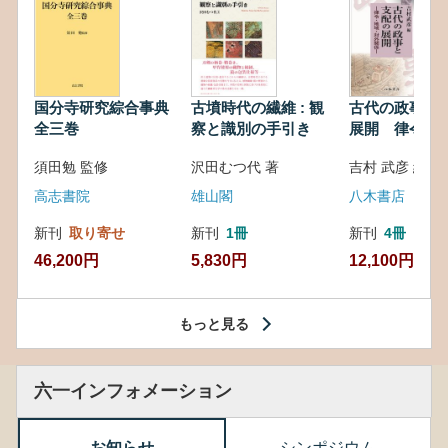
国分寺研究綜合事典
古墳時代の繊維 : 観
古代の政事と
全三巻
察と識別の手引き
展開 律令・
対外関係
須田勉 監修
沢田むつ代 著
吉村 武彦 編集
高志書院
雄山閣
八木書店
新刊
取り寄せ
新刊
1冊
新刊
4冊
46,200円
5,830円
12,100円
もっと見る
六一インフォメーション
お知らせ
シンポジウム