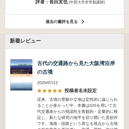
評者：長田友也
(中部大学非常勤講師)
過去の書評を見る
新着レビュー
古代の交通路から見た大阪湾沿岸
の古墳
2026/07/12
投稿者名未設定
従来、古墳の景観や立地は定性的に論じられ
ることが多かった中、本書はGISを用いて古
代交通路からの視認性を客観的・定量的に検
証し、新たな研究の地平を切り開いた意欲作
です。海路・陸路という異なる視点から古墳