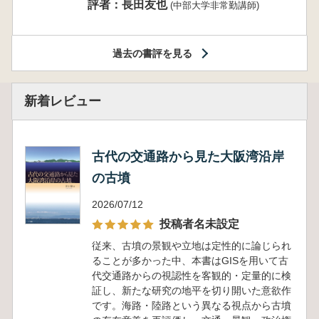
評者：長田友也
(中部大学非常勤講師)
過去の書評を見る
新着レビュー
古代の交通路から見た大阪湾沿岸
の古墳
2026/07/12
投稿者名未設定
従来、古墳の景観や立地は定性的に論じられ
ることが多かった中、本書はGISを用いて古
代交通路からの視認性を客観的・定量的に検
証し、新たな研究の地平を切り開いた意欲作
です。海路・陸路という異なる視点から古墳