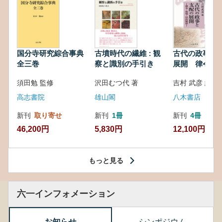
国分寺研究綜合事典
古墳時代の繊維 : 観
古代の政事と
全三巻
察と識別の手引き
展開 律令・
対外関係
須田勉 監修
沢田むつ代 著
吉村 武彦 編集
高志書院
雄山閣
八木書店
新刊
取り寄せ
新刊
1冊
新刊
4冊
46,200円
5,830円
12,100円
もっと見る
六一インフォメーション
お知らせ
シンポジウム