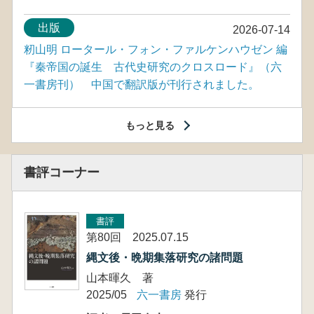
出版
2026-07-14
籾山明 ロータール・フォン・ファルケンハウゼン 編
『秦帝国の誕生 古代史研究のクロスロード』（六
一書房刊） 中国で翻訳版が刊行されました。
もっと見る
書評コーナー
書評
第80回 2025.07.15
縄文後・晩期集落研究の諸問題
山本暉久 著
2025/05
六一書房
発行