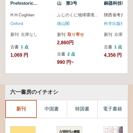
Prehistoric
World
山 第3号
銅器科技研究
Metallurgy of
H.H.Coghlan
ふじのくに地球環境史ミュージアム・富士山世界遺産センター 編
Copper and Bronze
in the Old World
Oxford
雄山閣
科学出版社
新刊
在庫なし
新刊
取り寄せ
新刊
在庫なし
2,860円
古書
1 点
古書
1 点
古書
2 点
1,069 円
4,356 円
990 円~
六一書房のイチオシ
新刊
中国書
韓国書
電子書籍