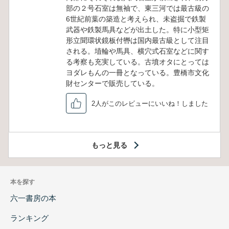
部の２号石室は無袖で、東三河では最古級の
6世紀前葉の築造と考えられ、未盗掘で鉄製
武器や鉄製馬具などが出土した。特に小型矩
形立聞環状鏡板付轡は国内最古級として注目
される。埴輪や馬具、横穴式石室などに関す
る考察も充実している。古墳オタにとっては
ヨダレもんの一冊となっている。豊橋市文化
財センターで販売している。
2人がこのレビューにいいね！しました
もっと見る
本を探す
六一書房の本
ランキング