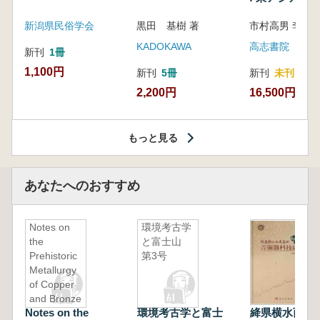
新潟県民俗学会
黒田 基樹 著
KADOKAWA
高志書院
新刊
1冊
1,100円
新刊
5冊
新刊
未刊
2,200円
16,500円
もっと見る
あなたへのおすすめ
Notes on
環境考古学
the
と富士山
Prehistoric
第3号
Metallurgy
of Copper
and Bronze
Notes on the
環境考古学と富士
絳県横水西周
in the Old