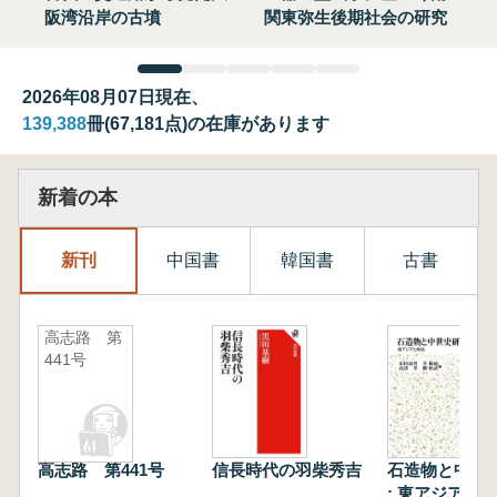
阪湾沿岸の古墳
関東弥生後期社会の研究
2026年08月07日現在、
139,388
冊(67,181点)の在庫があります
新着の本
新刊
中国書
韓国書
古書
高志路 第
441号
高志路 第441号
信長時代の羽柴秀吉
石造物と中世
: 東アジアと