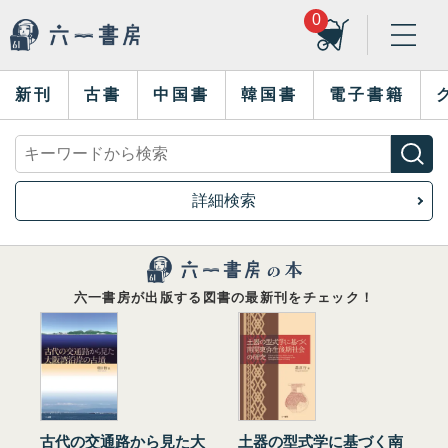
0
新刊
古書
中国書
韓国書
電子書籍
詳細検索
六一書房が出版する図書の最新刊をチェック！
古代の交通路から見た大
土器の型式学に基づく南