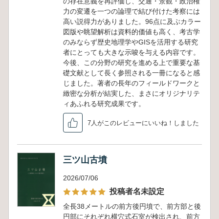
の存在意義を再評価し、交通・景観・政治権
力の変遷を一つの論理で結び付けた考察には
高い説得力がありました。96点に及ぶカラー
図版や眺望解析は資料的価値も高く、考古学
のみならず歴史地理学やGISを活用する研究
者にとっても大きな示唆を与える内容です。
今後、この分野の研究を進める上で重要な基
礎文献として長く参照される一冊になると感
じました。著者の長年のフィールドワークと
緻密な分析が結実した、まさにオリジナリテ
ィあふれる研究成果です。
7人がこのレビューにいいね！しました
三ツ山古墳
2026/07/06
投稿者名未設定
全長38メートルの前方後円墳で、前方部と後
円部にそれぞれ横穴式石室が検出され、前方