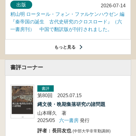
出版
2026-07-14
籾山明 ロータール・フォン・ファルケンハウゼン 編
『秦帝国の誕生 古代史研究のクロスロード』（六
一書房刊） 中国で翻訳版が刊行されました。
もっと見る
書評コーナー
書評
第80回 2025.07.15
縄文後・晩期集落研究の諸問題
山本暉久 著
2025/05
六一書房
発行
評者：長田友也
(中部大学非常勤講師)