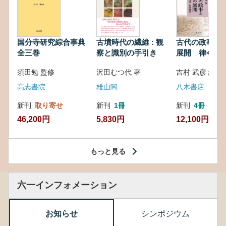
国分寺研究綜合事典
古墳時代の繊維 : 観
古代の政事と
全三巻
察と識別の手引き
展開 律令・
対外関係
須田勉 監修
沢田むつ代 著
吉村 武彦 編集
高志書院
雄山閣
八木書店
新刊
取り寄せ
新刊
1冊
新刊
4冊
46,200円
5,830円
12,100円
もっと見る
六一インフォメーション
お知らせ
シンポジウム