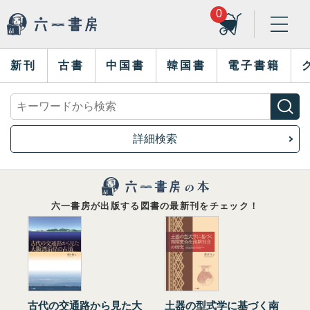
0
新刊
古書
中国書
韓国書
電子書籍
詳細検索
六一書房が出版する図書の最新刊をチェック！
古代の交通路から見た大
土器の型式学に基づく南