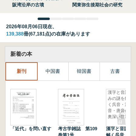
阪湾沿岸の古墳
関東弥生後期社会の研究
2026年08月06日現在、
139,388
冊(67,181点)の在庫があります
新着の本
新刊
中国書
韓国書
古書
漢字と音読
みの謎を解
く呉音・漢
音・唐音の
奥深い世界
「近代」を問い直す
考古学雑誌 第109
漢字と音読み
巻第1号
解く呉音・漢