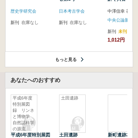
音の奥深い世
歴史学研究会
日本考古学会
中澤信幸 著
中央公論新社
新刊
在庫なし
新刊
在庫なし
新刊
未刊
1,012円
もっと見る
あなたへのおすすめ
平成6年度
土田遺跡
特別展図
録 リンネ
と博物学
自然誌科学
の源流
平成6年度特別展図
土田遺跡
新町遺跡2