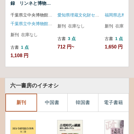
録 リンネと博物
学 自然誌科学の源
千葉県立中央博物館 編
愛知県埋蔵文化財センター
流
千葉県立中央博物館 友の会
新刊
在庫なし
新刊
在庫なし
新刊
在庫なし
古書
3 点
古書
1 点
712 円~
1,650 円
古書
1 点
1,108 円
六一書房のイチオシ
新刊
中国書
韓国書
電子書籍