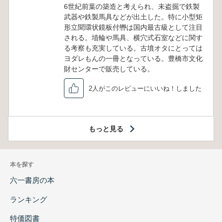
6世紀前葉の築造と考えられ、未盗掘で鉄製
武器や鉄製馬具などが出土した。特に小型矩
形立聞環状鏡板付轡は国内最古級として注目
される。埴輪や馬具、横穴式石室などに関す
る考察も充実している。古墳オタにとっては
ヨダレもんの一冊となっている。豊橋市文化
財センターで販売している。
2人がこのレビューにいいね！しました
もっと見る
本を探す
六一書房の本
ランキング
特価図書