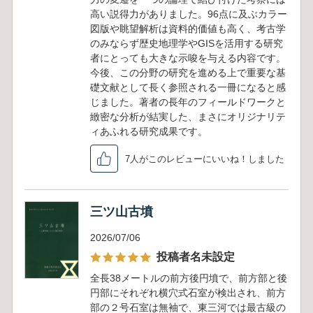
高い説得力がありました。96点に及ぶカラー
図版や眺望解析は資料的価値も高く、考古学
のみならず歴史地理学やGISを活用する研究
者にとっても大きな示唆を与える内容です。
今後、この分野の研究を進める上で重要な基
礎文献として長く参照される一冊になると感
じました。著者の長年のフィールドワークと
緻密な分析が結実した、まさにオリジナリテ
ィあふれる研究成果です。
7人がこのレビューにいいね！しました
三ツ山古墳
2026/07/06
投稿者名未設定
全長38メートルの前方後円墳で、前方部と後
円部にそれぞれ横穴式石室が検出され、前方
部の２号石室は無袖で、東三河では最古級の