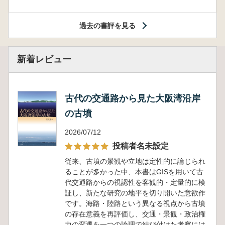
過去の書評を見る
新着レビュー
古代の交通路から見た大阪湾沿岸
の古墳
2026/07/12
投稿者名未設定
従来、古墳の景観や立地は定性的に論じられ
ることが多かった中、本書はGISを用いて古
代交通路からの視認性を客観的・定量的に検
証し、新たな研究の地平を切り開いた意欲作
です。海路・陸路という異なる視点から古墳
の存在意義を再評価し、交通・景観・政治権
力の変遷を一つの論理で結び付けた考察には