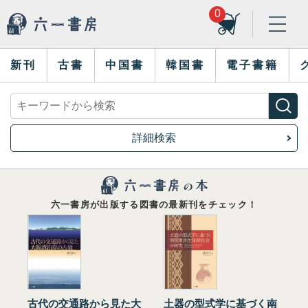
0
新刊
古書
中国書
韓国書
電子書籍
詳細検索
六一書房が出版する図書の最新刊をチェック！
古代の交通路から見た大
土器の型式学に基づく南