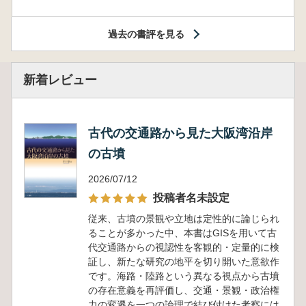
過去の書評を見る
新着レビュー
古代の交通路から見た大阪湾沿岸
の古墳
2026/07/12
投稿者名未設定
従来、古墳の景観や立地は定性的に論じられ
ることが多かった中、本書はGISを用いて古
代交通路からの視認性を客観的・定量的に検
証し、新たな研究の地平を切り開いた意欲作
です。海路・陸路という異なる視点から古墳
の存在意義を再評価し、交通・景観・政治権
力の変遷を一つの論理で結び付けた考察には