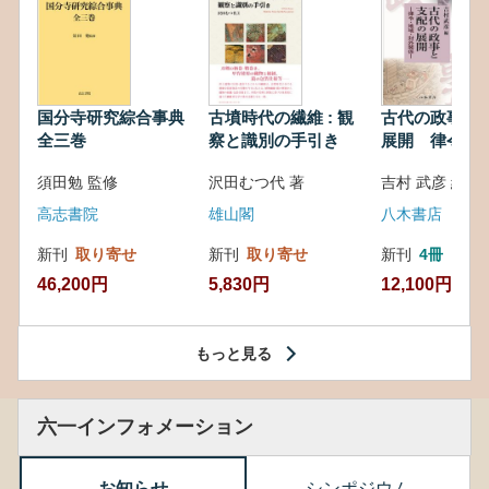
国分寺研究綜合事典
古墳時代の繊維 : 観
古代の政事と
全三巻
察と識別の手引き
展開 律令・
対外関係
須田勉 監修
沢田むつ代 著
吉村 武彦 編集
高志書院
雄山閣
八木書店
新刊
取り寄せ
新刊
取り寄せ
新刊
4冊
46,200円
5,830円
12,100円
もっと見る
六一インフォメーション
お知らせ
シンポジウム