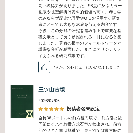
高い説得力がありました。96点に及ぶカラー
図版や眺望解析は資料的価値も高く、考古学
のみならず歴史地理学やGISを活用する研究
者にとっても大きな示唆を与える内容です。
今後、この分野の研究を進める上で重要な基
礎文献として長く参照される一冊になると感
じました。著者の長年のフィールドワークと
緻密な分析が結実した、まさにオリジナリテ
ィあふれる研究成果です。
7人がこのレビューにいいね！しました
三ツ山古墳
2026/07/06
投稿者名未設定
全長38メートルの前方後円墳で、前方部と後
円部にそれぞれ横穴式石室が検出され、前方
部の２号石室は無袖で、東三河では最古級の