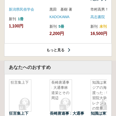
新潟県民俗学会
黒田 基樹 著
KADOKAWA
高志書院
新刊
1冊
1,100円
新刊
5冊
新刊
未刊
2,200円
16,500円
もっと見る
あなたへのおすすめ
狂言集上下
長崎唐通事
知識は東ア
: 大通事林
ジアの海を
道栄とその
渡った : 学
周辺
習院大学コ
レクション
の世界
狂言集上下
長崎唐通事 : 大通事
知識は東アジ