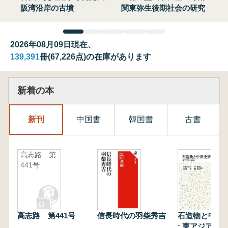
阪湾沿岸の古墳
関東弥生後期社会の研究
2026年08月09日現在、
139,391
冊(67,226点)の在庫があります
新着の本
新刊
中国書
韓国書
古書
高志路 第
441号
高志路 第441号
信長時代の羽柴秀吉
石造物と中世
: 東アジアと