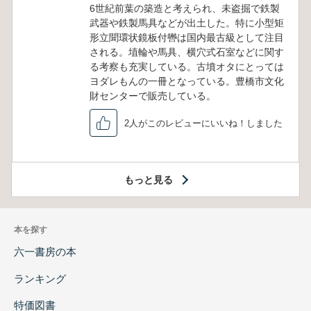
6世紀前葉の築造と考えられ、未盗掘で鉄製
武器や鉄製馬具などが出土した。特に小型矩
形立聞環状鏡板付轡は国内最古級として注目
される。埴輪や馬具、横穴式石室などに関す
る考察も充実している。古墳オタにとっては
ヨダレもんの一冊となっている。豊橋市文化
財センターで販売している。
2人がこのレビューにいいね！しました
もっと見る
本を探す
六一書房の本
ランキング
特価図書