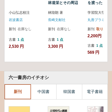
林道栄とその周辺
を渡った : 学
学コレクショ
小山弘志校注
林陸朗 著
界
岩波書店
長崎文献社
丸善プラネット
新刊
在庫なし
新刊
在庫なし
新刊
取り寄せ
2,200円
古書
1 点
古書
1 点
古書
1 点
2,530 円
3,300 円
569 円
六一書房のイチオシ
新刊
中国書
韓国書
電子書籍