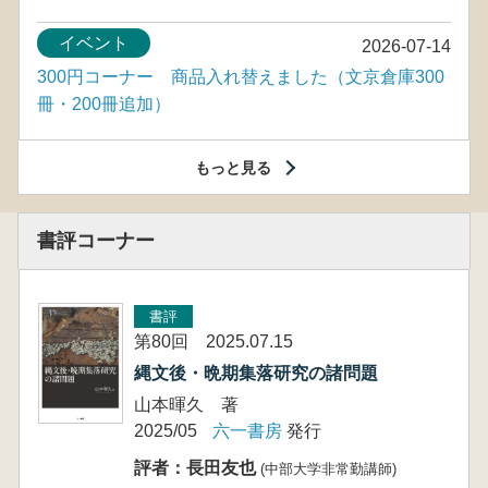
イベント
2026-07-14
300円コーナー 商品入れ替えました（文京倉庫300
冊・200冊追加）
もっと見る
書評コーナー
書評
第80回 2025.07.15
縄文後・晩期集落研究の諸問題
山本暉久 著
2025/05
六一書房
発行
評者：長田友也
(中部大学非常勤講師)