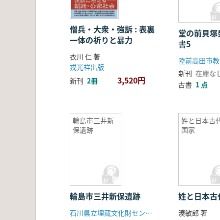
僧兵・大衆・強訴 : 表裏
堂の前貝塚
一体の祈りと暴力
書5
衣川 仁 著
陸前高田市教
戎光祥出版
新刊
在庫な
3,520円
新刊
2冊
古書
1 点
輪島市三井新
姓と日本古
保遺跡
国家
輪島市三井新保遺跡
姓と日本古
石川県立埋蔵文化財センター
湊敏郎 著