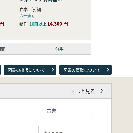
際的研究
岩本 崇 編
六一書房
 円
14,300 円
新刊
10冊以上
図書
特集
図書の出版について
図書の買取について
もっと見る
古書