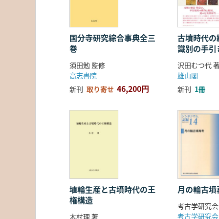
国分寺研究綜合事典全三
古墳時代の繊
巻
識別の手引
須田勉 監修
沢田むつ代 
高志書院
雄山閣
46,200円
新刊
取り寄せ
新刊
1冊
埴輪生産と古墳時代の王
月の輪古墳
権構造
考古学研究会
考古学研究会
木村理 著