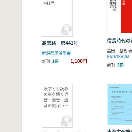
441号
信長時代の
高志路 第441号
黒田 基樹 
新潟県民俗学会
KADOKAWA
1,100円
新刊
1冊
新刊
5冊
漢字と音読み
の謎を解く呉
音・漢音・唐
音の奥深い世
界
東海古代祭