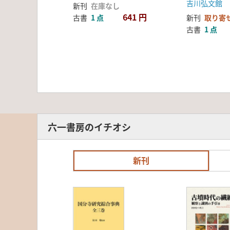
吉川弘文館
新刊
在庫なし
641 円
古書
1 点
新刊
取り寄
古書
1 点
六一書房のイチオシ
新刊