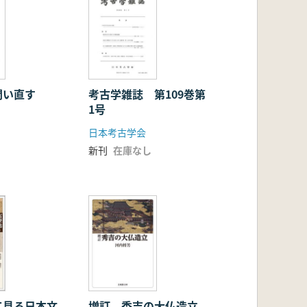
問い直す
考古学雑誌 第109巻第
1号
日本考古学会
新刊
在庫なし
て見る日本文
増訂 秀吉の大仏造立