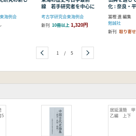
線 若手研究者を中心に
化 : 奈良
る仏教の受
東海例会
考古学研究会東海例会
冨樫 進 編集
開
勉誠社
1,320円
し
新刊
10冊以上
新刊
取り寄せ
1
/
5
発
居延漢簡 甲
5
乙編 上下