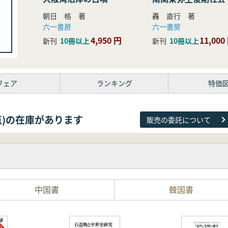
研究
朝日 格 著
轟 直行 著
六一書房
六一書房
4,950 円
11,000
新刊
10冊以上
新刊
10冊以上
フェア
ランキング
特価
38点)の在庫があります
販売の委託について
中国書
韓国書