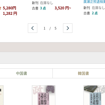
廣瀬正照遺稿
新刊
在庫なし
5,280円
3,520 円~
新刊
在庫なし
せ
古書
3 点
1,282 円
古書
2 点
1
/
5
中国書
韓国書