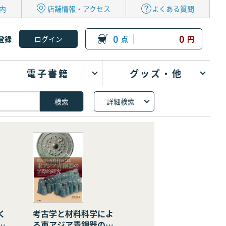
内
店舗情報・アクセス
よくある質問
0
0
登録
点
円
電子書籍
グッズ・他
詳細検索
く
考古学と材料科学によ
の
る東アジア青銅器の学