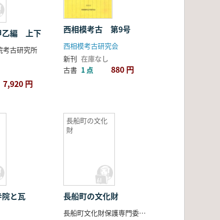
西相模考古 第9号
甲乙編 上下
西相模考古研究会
院考古研究所
新刊
在庫なし
880 円
古書
1 点
7,920 円
長船町の文化
財
寺院と瓦
長船町の文化財
長船町文化財保護専門委員会編