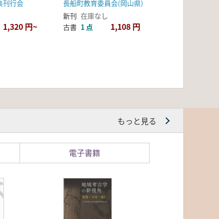
集刊行会
長船町教育委員会(岡山県)
新刊
在庫なし
1,320 円~
1,108 円
古書
1 点
もっと見る
電子書籍