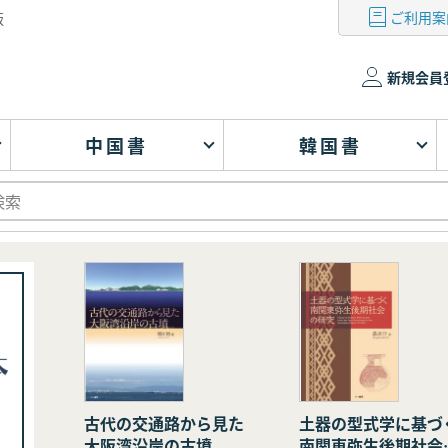
ご利用案
版
新規会員
中国書
韓国書
古代の交通路から見た
土器の型式学に基づ
大阪湾沿岸の古墳
南関東弥生後期社会