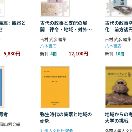
維 : 観察と
古代の政事と支配の展
古代の政事
き
開 律令・地域・対外関
化 前方後
係
ことば
著
吉村 武彦 編集
吉村 武彦 編集
八木書店
八木書店
5,830円
12,100円
新刊
4冊
新刊
10冊
再考
弥生時代の集落と地域の
地域からの考
研究
大学の挑戦
岡山例会編
九州古文化研究会