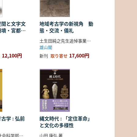
空間と文字文
地域考古学の新視角 動
円墳・宮都・
態・交流・儀礼
土生田純之先生追悼事業会 編
雄山閣
12,100円
17,600円
新刊
取り寄せ
古学 : 弘前
縄文時代 : 「定住革命」
と文化の多様性
弘前大学人文社会科学部北日本考古学研究センター 編
山田 康弘 著