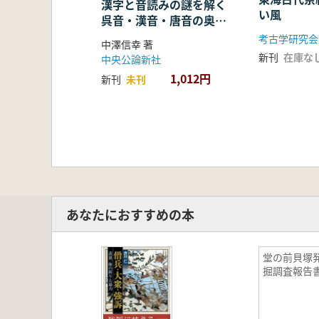
漢字と音読みの謎を解く
い風
呉音・漢音・唐音の奥深
い世界
考古学研究会
中澤信幸 著
新刊
在庫な
中央公論新社
1,012円
新刊
未刊
あなたにおすすめの本
堂の前貝塚
掘調査報告書