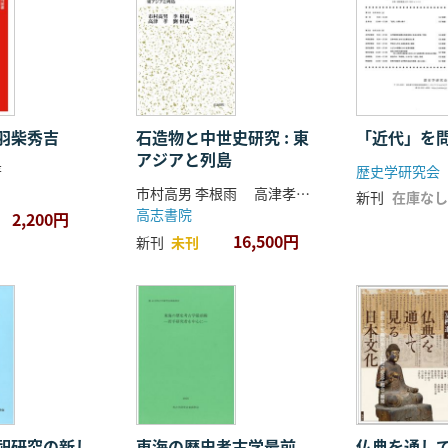
羽柴秀吉
石造物と中世史研究 : 東
「近代」を
アジアと列島
著
歴史学研究会
市村高男 李根雨 高津孝 劉恒武 編
新刊
在庫なし
高志書院
2,200円
16,500円
新刊
未刊
祀研究の新し
東海の歴史考古学最前
仏典を通し