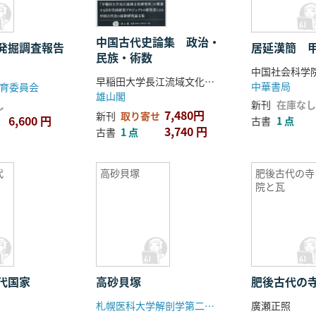
中国古代史論集 政治・
発掘調査報告
居延漢簡 
民族・術数
中国社会科学
早稲田大学長江流域文化研究所 編
中華書局
育委員会
雄山閣
新刊
在庫なし
し
7,480円
新刊
取り寄せ
6,600 円
古書
1 点
3,740 円
古書
1 点
代
高砂貝塚
肥後古代の寺
院と瓦
代国家
高砂貝塚
肥後古代の
札幌医科大学解剖学第二講座
廣瀬正照