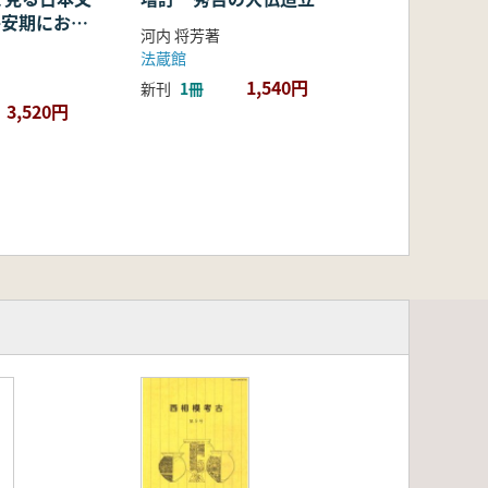
・平安期におけ
河内 将芳著
容・融合・展
法蔵館
1,540円
新刊
1冊
3,520円