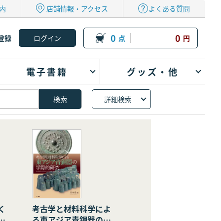
内
店舗情報・アクセス
よくある質問
0
0
登録
点
円
電子書籍
グッズ・他
詳細検索
く
考古学と材料科学によ
の
る東アジア青銅器の学