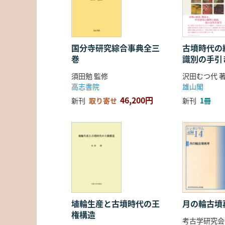
国分寺研究綜合事典全三
古墳時代の繊
巻
識別の手引
須田勉 監修
沢田むつ代 
高志書院
雄山閣
46,200円
新刊
取り寄せ
新刊
1冊
埴輪生産と古墳時代の王
月の輪古墳
権構造
考古学研究会