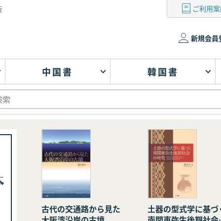
ご利用案
版
新規会員
中国書
韓国書
古代の交通路から見た
土器の型式学に基づ
大阪湾沿岸の古墳
南関東弥生後期社会