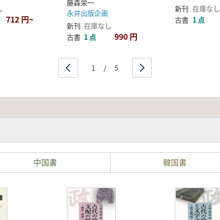
藤森栄一
し
新刊
在庫なし
永井出版企画
712 円~
古書
1 点
新刊
在庫なし
990 円
古書
1 点
1
/
5
中国書
韓国書