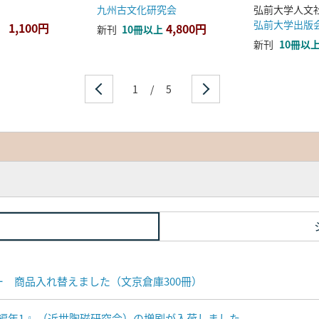
九州古文化研究会
弘前大学出版
1,100円
4,800円
新刊
10冊以上
新刊
10冊以
1
/
5
ナー 商品入れ替えました（文京倉庫300冊）
編年1 』（近世陶磁研究会）の増刷が入荷しました