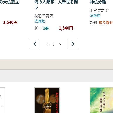
の大仏造立
海の人類学 : 人新世を問
神仏分離
う
圭室 文雄 著
法藏館
秋道 智彌 著
法藏館
1,540円
新刊
取り寄せ
1,540円
新刊
1冊
1
/
5
e