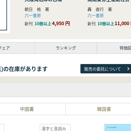
研究
朝日 格 著
轟 直行 著
六一書房
六一書房
4,950 円
11,000
新刊
10冊以上
新刊
10冊以上
フェア
ランキング
特価
81点)の在庫があります
販売の委託について
中国書
韓国書
漢字と音読み