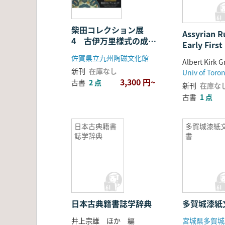
859 Bc)
柴田コレクション展
Assyrian Ru
4 古伊万里様式の成立
Early Firs
と展開
BC 1: (111
佐賀県立九州陶磁文化館
Albert Kirk 
新刊
在庫なし
Univ of Toron
3,300 円~
古書
2 点
新刊
在庫な
古書
1 点
日本古典籍書
多賀城漆紙
誌学辞典
書
日本古典籍書誌学辞典
多賀城漆紙
井上宗雄 ほか 編
宮城県多賀城