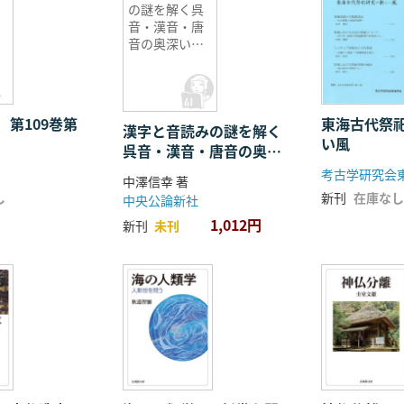
の謎を解く呉
音・漢音・唐
音の奥深い世
界
 第109巻第
東海古代祭
漢字と音読みの謎を解く
い風
呉音・漢音・唐音の奥深
い世界
考古学研究会
中澤信幸 著
し
新刊
在庫なし
中央公論新社
1,012円
新刊
未刊