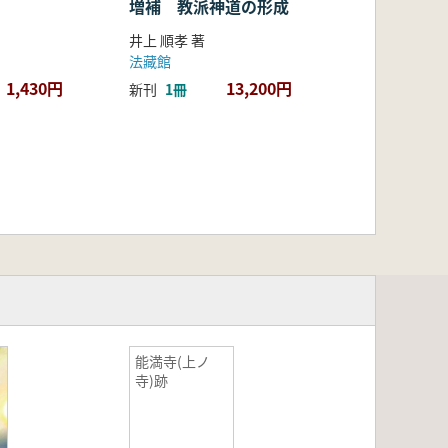
増補 教派神道の形成
井上 順孝 著
法藏館
1,430円
13,200円
新刊
1冊
能満寺(上ノ
寺)跡