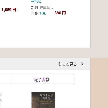
平凡社
新刊
在庫なし
1,069 円
880 円
古書
1 点
もっと見る
電子書籍