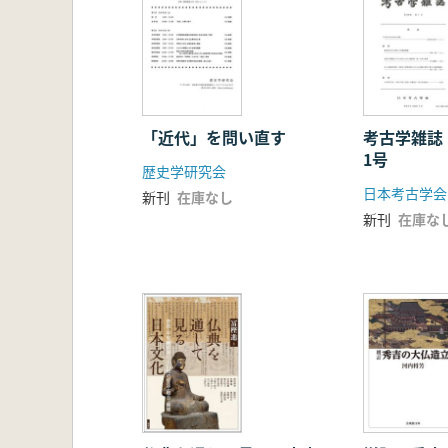
「近代」を問い直す
考古学雑誌
1号
歴史学研究会
日本考古学会
新刊
在庫なし
新刊
在庫な