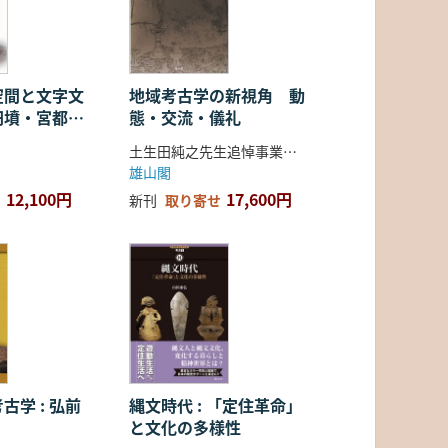
空間と文字文
地域考古学の新視角 動
円墳・宮都・
態・交流・儀礼
土生田純之先生追悼事業会 編
雄山閣
12,100円
17,600円
新刊
取り寄せ
古学 : 弘前
縄文時代 : 「定住革命」
と文化の多様性