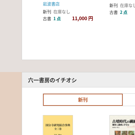
岩波書店
新刊
在庫な
新刊
在庫なし
古書
2 点
11,000 円
古書
1 点
六一書房のイチオシ
新刊