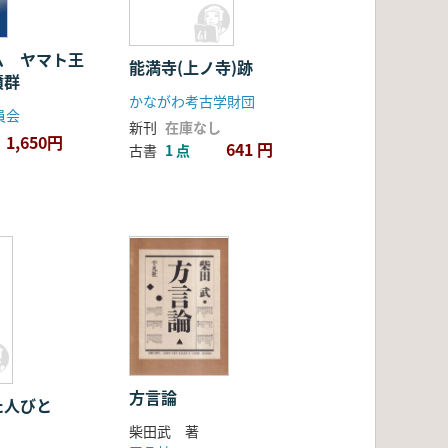
ム ヤマト王
能満寺(上ノ寺)跡
墳群
かながわ考古学財団
員会
新刊
在庫なし
1,650円
641 円
古書
1 点
方言論
た人びと
柴田武 著