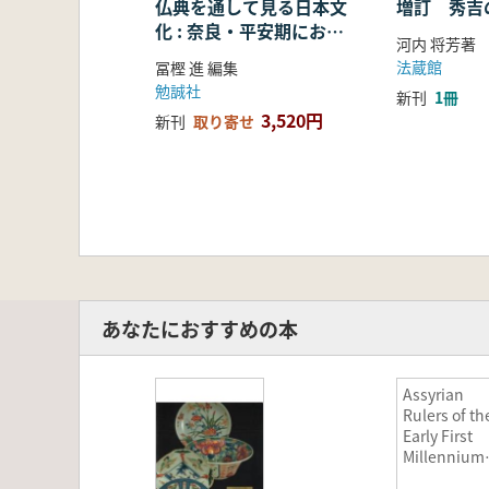
仏典を通して見る日本文
増訂 秀吉
化 : 奈良・平安期におけ
河内 将芳著
る仏教の受容・融合・展
法蔵館
冨樫 進 編集
開
勉誠社
新刊
1冊
3,520円
新刊
取り寄せ
あなたにおすすめの本
Assyrian
Rulers of th
Early First
Millennium
BC 1: (1114-