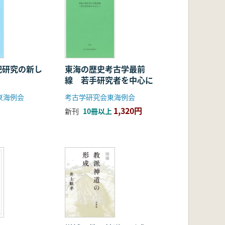
祀研究の新し
東海の歴史考古学最前
線 若手研究者を中心に
東海例会
考古学研究会東海例会
1,320円
新刊
10冊以上