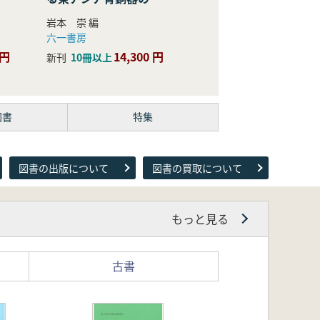
際的研究
岩本 崇 編
六一書房
 円
14,300 円
新刊
10冊以上
図書
特集
図書の出版について
図書の買取について
もっと見る
古書