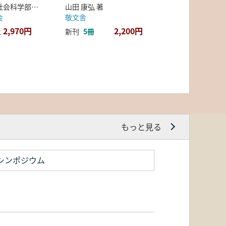
弘前大学人文社会科学部北日本考古学研究センター 編
山田 康弘 著
会
敬文舎
2,970円
2,200円
上
新刊
5冊
もっと見る
シンポジウム