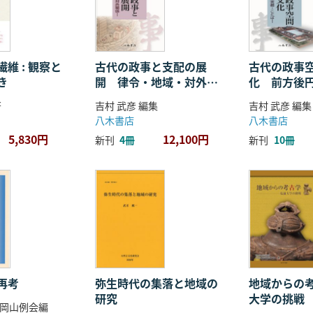
維 : 観察と
古代の政事と支配の展
古代の政事
き
開 律令・地域・対外関
化 前方後
係
ことば
著
吉村 武彦 編集
吉村 武彦 編集
八木書店
八木書店
5,830円
12,100円
新刊
4冊
新刊
10冊
再考
弥生時代の集落と地域の
地域からの考
研究
大学の挑戦
岡山例会編