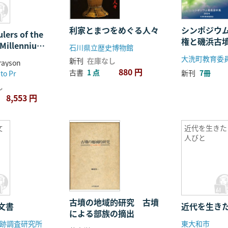
利家とまつをめぐる人々
シンポジウ
lers of the
権と磯浜古
t Millennium
石川県立歴史博物館
4-859 Bc)
大洗町教育委
新刊
在庫なし
Grayson
880 円
古書
1 点
新刊
7冊
to Pr
し
8,553 円
文
近代を生きた
人びと
古墳の地域的研究 古墳
文書
近代を生き
による部族の摘出
跡調査研究所
東大和市