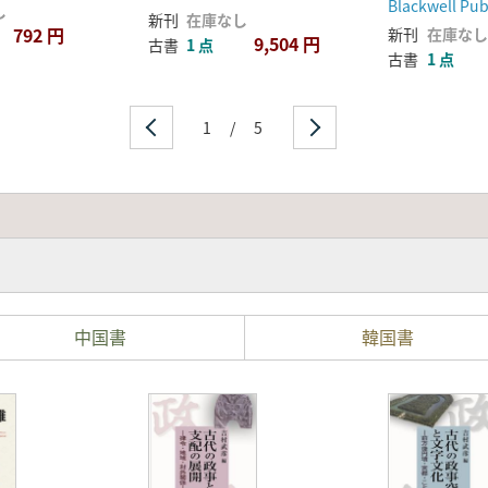
Blackwell Pub
し
新刊
在庫なし
792 円
新刊
在庫なし
9,504 円
古書
1 点
古書
1 点
1
/
5
中国書
韓国書