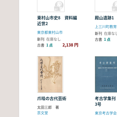
東村山市史8 資料編
殿山遺跡1
近世2
上三川町教育
東京都東村山市
新刊
在庫な
新刊
在庫なし
古書
1 点
2,138 円
古書
1 点
爪哇の古代芸術
考古学集刊
3号
太田三郎 著
祟文堂
東京考古学会