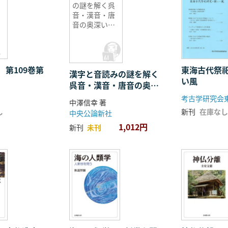
の謎を解く呉
音・漢音・唐
音の奥深い世
界
 第109巻第
東海古代祭
漢字と音読みの謎を解く
い風
呉音・漢音・唐音の奥深
い世界
考古学研究会
中澤信幸 著
し
新刊
在庫なし
中央公論新社
1,012円
新刊
未刊