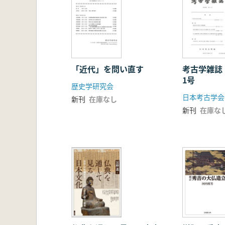
「近代」を問い直す
考古学雑誌
1号
歴史学研究会
日本考古学会
新刊
在庫なし
新刊
在庫な