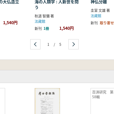
の大仏造立
海の人類学 : 人新世を問
神仏分離
う
圭室 文雄 著
法藏館
秋道 智彌 著
法藏館
1,540円
新刊
取り寄せ
1,540円
新刊
1冊
1
/
5
百済研究 第
58輯