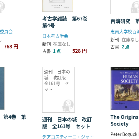
考古学雑誌 第67巻
百済研究 第
第4号
委員会
忠南大学校百
日本考古学会
し
新刊
在庫なし
新刊
在庫なし
768 円
古書
2 点
528 円
古書
1 点
週刊 日本の
城 改訂版
全161号 セ
ット
 第4巻 第
The Origin
週刊 日本の城 改訂
Society
版 全161号 セット
Peter Bogucki
デアゴスティーニ・ジャパン