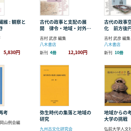
維 : 観察と
古代の政事と支配の展
古代の政事
き
開 律令・地域・対外関
化 前方後
係
ことば
著
吉村 武彦 編集
吉村 武彦 編集
八木書店
八木書店
5,830円
12,100円
新刊
4冊
新刊
10冊
再考
弥生時代の集落と地域の
地域からの考
研究
大学の挑戦
岡山例会編
九州古文化研究会