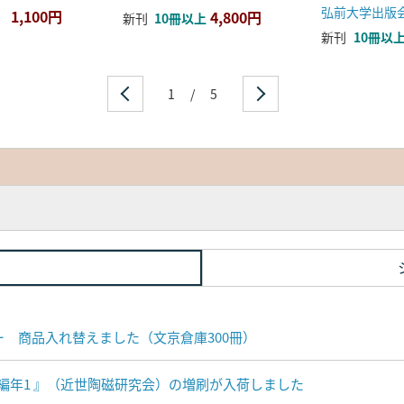
弘前大学出版
1,100円
4,800円
新刊
10冊以上
新刊
10冊以
1
/
5
ナー 商品入れ替えました（文京倉庫300冊）
編年1 』（近世陶磁研究会）の増刷が入荷しました