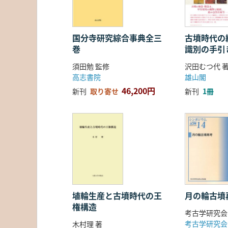
国分寺研究綜合事典全三
古墳時代の繊
巻
識別の手引
須田勉 監修
沢田むつ代 
高志書院
雄山閣
46,200円
新刊
取り寄せ
新刊
1冊
埴輪生産と古墳時代の王
月の輪古墳
権構造
考古学研究会
考古学研究会
木村理 著