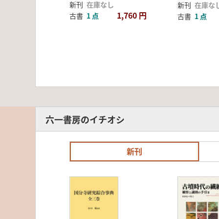
新刊
在庫なし
新刊
在庫な
1,760 円
古書
1 点
古書
1 点
六一書房のイチオシ
新刊