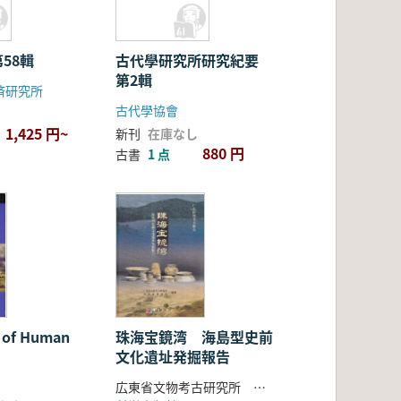
58輯
古代學研究所研究紀要
第2輯
済研究所
古代學協會
1,425 円~
新刊
在庫なし
880 円
古書
1 点
s of Human
珠海宝鏡湾 海島型史前
文化遺址発掘報告
広東省文物考古研究所 珠海市博物館編著