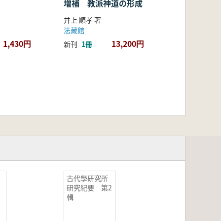
増補 教派神道の形成
井上 順孝 著
法藏館
1,430円
13,200円
新刊
1冊
古代學研究所
研究紀要 第2
輯