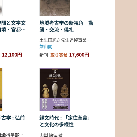
空間と文字文
地域考古学の新視角 動
円墳・宮都・
態・交流・儀礼
土生田純之先生追悼事業会 編
雄山閣
12,100円
17,600円
新刊
取り寄せ
古学 : 弘前
縄文時代 : 「定住革命」
と文化の多様性
弘前大学人文社会科学部北日本考古学研究センター 編
山田 康弘 著