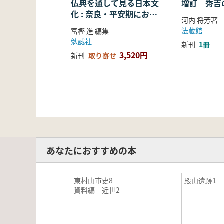
仏典を通して見る日本文
増訂 秀吉
化 : 奈良・平安期におけ
河内 将芳著
る仏教の受容・融合・展
法蔵館
冨樫 進 編集
開
勉誠社
新刊
1冊
3,520円
新刊
取り寄せ
あなたにおすすめの本
東村山市史8
殿山遺跡1
資料編 近世2