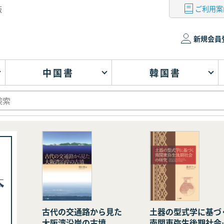
ご利用案
版
新規会員
中国書
韓国書
古代の交通路から見た
土器の型式学に基づ
大阪湾沿岸の古墳
南関東弥生後期社会