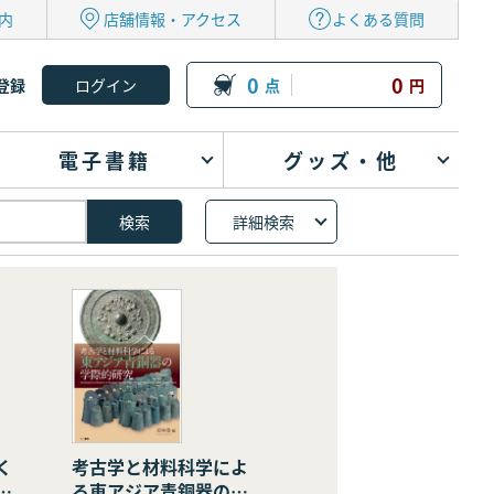
内
店舗情報・アクセス
よくある質問
0
0
登録
点
円
電子書籍
グッズ・他
詳細検索
く
考古学と材料科学によ
の
る東アジア青銅器の学