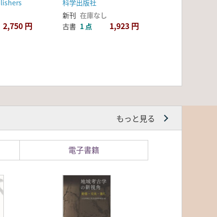
lishers
科学出版社
新刊
在庫なし
2,750 円
1,923 円
古書
1 点
もっと見る
電子書籍