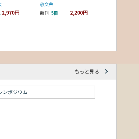
会
敬文舎
2,970円
2,200円
上
新刊
5冊
もっと見る
シンポジウム