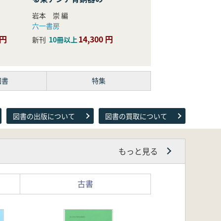
際的研究
岩本 崇 編
六一書房
 円
14,300 円
新刊
10冊以上
図書
特集
図書の出版について
図書の買取について
もっと見る
古書