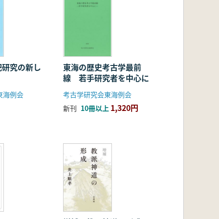
祀研究の新し
東海の歴史考古学最前
線 若手研究者を中心に
東海例会
考古学研究会東海例会
1,320円
新刊
10冊以上