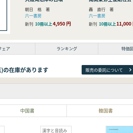
研究
朝日 格 著
轟 直行 著
六一書房
六一書房
4,950 円
11,000
新刊
10冊以上
新刊
10冊以上
フェア
ランキング
特価
81点)の在庫があります
販売の委託について
中国書
韓国書
漢字と音読み