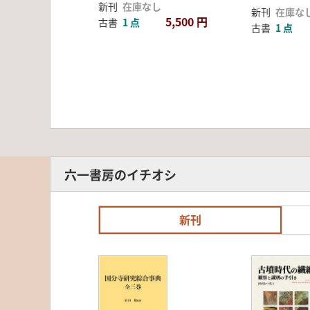
新刊
在庫なし
新刊
在庫な
5,500 円
古書
1 点
古書
1 点
六一書房のイチオシ
新刊