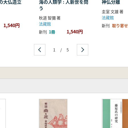
の大仏造立
海の人類学 : 人新世を問
神仏分離
う
圭室 文雄 著
法藏館
秋道 智彌 著
法藏館
1,540円
新刊
取り寄せ
1,540円
新刊
1冊
1
/
5
誌
号