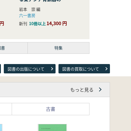
際的研究
岩本 崇 編
六一書房
 円
14,300 円
新刊
10冊以上
図書
特集
図書の出版について
図書の買取について
もっと見る
古書