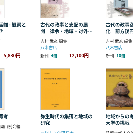
維 : 観察と
古代の政事と支配の展
古代の政事
き
開 律令・地域・対外関
化 前方後
係
ことば
著
吉村 武彦 編集
吉村 武彦 編集
八木書店
八木書店
5,830円
12,100円
新刊
4冊
新刊
10冊
再考
弥生時代の集落と地域の
地域からの考
研究
大学の挑戦
岡山例会編
九州古文化研究会