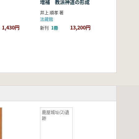
増補 教派神道の形成
井上 順孝 著
法藏館
1,430円
13,200円
新刊
1冊
鹿屋城址(2)遺
跡