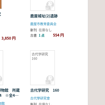
究
鹿屋城址(2)遺跡
鹿屋市教育委員会
新刊
在庫なし
554 円
古書
1 点
3,850 円
古代学研究
160
4
博物館 所蔵
古代学研究 160
4 ※全4冊
古代學研究會
物館
新刊
在庫なし