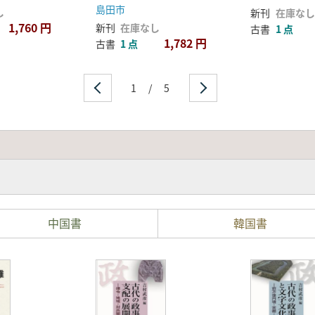
島田市
し
新刊
在庫なし
1,760 円
新刊
在庫なし
古書
1 点
1,782 円
古書
1 点
1
/
5
中国書
韓国書