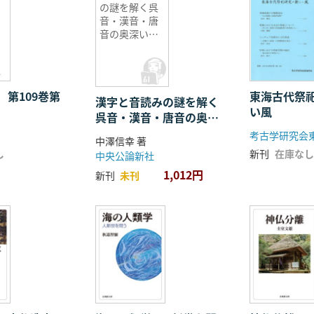
の謎を解く呉
音・漢音・唐
音の奥深い世
界
 第109巻第
東海古代祭
漢字と音読みの謎を解く
い風
呉音・漢音・唐音の奥深
い世界
考古学研究会
中澤信幸 著
し
新刊
在庫なし
中央公論新社
1,012円
新刊
未刊