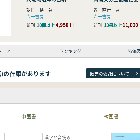
研究
朝日 格 著
轟 直行 著
六一書房
六一書房
4,950 円
11,000
新刊
10冊以上
新刊
10冊以上
フェア
ランキング
特価
81点)の在庫があります
販売の委託について
中国書
韓国書
漢字と音読み