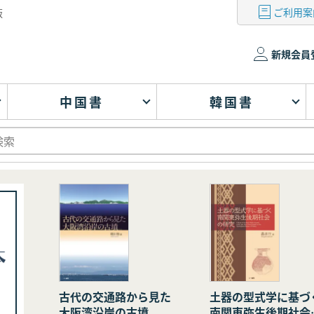
ご利用案
版
新規会員
中国書
韓国書
古代の交通路から見た
土器の型式学に基づ
大阪湾沿岸の古墳
南関東弥生後期社会