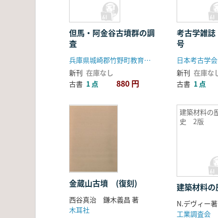
但馬・阿金谷古墳群の調
考古学雑誌
査
号
兵庫県城崎郡竹野町教育委員会
日本考古学会
新刊
在庫なし
新刊
在庫な
880 円
古書
1 点
古書
1 点
建築材料の
史 2版
金蔵山古墳 (復刻)
建築材料の
西谷真治 鎌木義昌 著
N.デヴィー著
木耳社
工業調査会