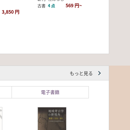
569 円~
古書
4 点
3,850 円
もっと見る
電子書籍