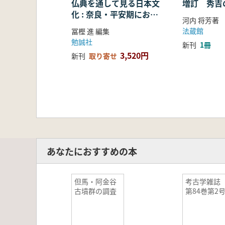
仏典を通して見る日本文
増訂 秀吉
化 : 奈良・平安期におけ
河内 将芳著
る仏教の受容・融合・展
法蔵館
冨樫 進 編集
開
勉誠社
新刊
1冊
3,520円
新刊
取り寄せ
あなたにおすすめの本
但馬・阿金谷
考古学雑
古墳群の調査
第84巻第2