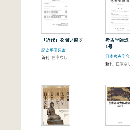
「近代」を問い直す
考古学雑誌
1号
歴史学研究会
日本考古学会
新刊
在庫なし
新刊
在庫な