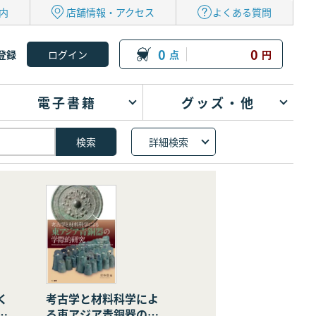
内
店舗情報・アクセス
よくある質問
0
0
登録
点
円
電子書籍
グッズ・他
詳細検索
く
考古学と材料科学によ
の
る東アジア青銅器の学