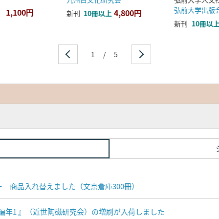
弘前大学出版
1,100円
4,800円
新刊
10冊以上
新刊
10冊以
1
/
5
ナー 商品入れ替えました（文京倉庫300冊）
編年1 』（近世陶磁研究会）の増刷が入荷しました