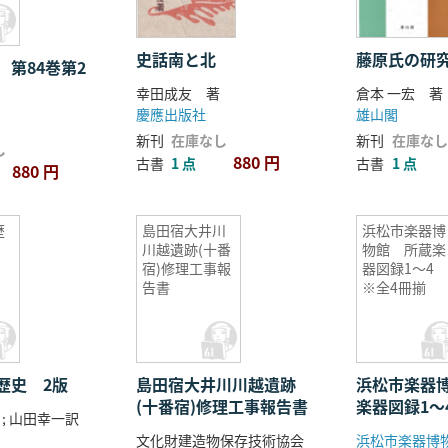
史話南と北
藤原氏の研
 第84巻第2
幸田成友 著
倉本 一宏 著
慶應出版社
雄山閣
新刊
在庫なし
新刊
在庫なし
し
880 円
古書
1 点
古書
1 点
880 円
歴
島田宿大井川
浜松市楽器博
川越遺跡(十番
物館 所蔵楽
宿)修理工事報
器図録1〜
告書
※全4冊揃
歴史 2版
島田宿大井川川越遺跡
浜松市楽器
(十番宿)修理工事報告書
楽器図録1〜
 ; 山田幸一訳
揃
文化財建造物保存技術協会
浜松市楽器博