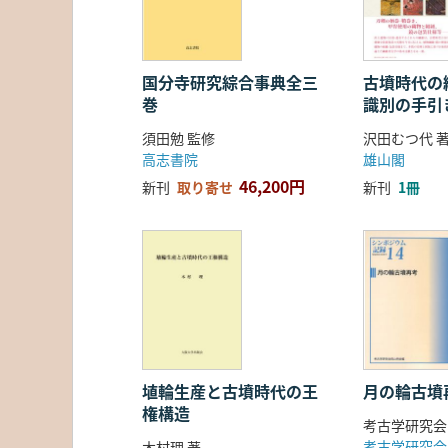
国分寺研究綜合事典全三
古墳時代の繊
巻
識別の手引
須田勉 監修
沢田むつ代 
高志書院
雄山閣
46,200円
新刊
取り寄せ
新刊
1冊
埴輪生産と古墳時代の王
月の輪古墳
権構造
考古学研究会
考古学研究会
木村理 著