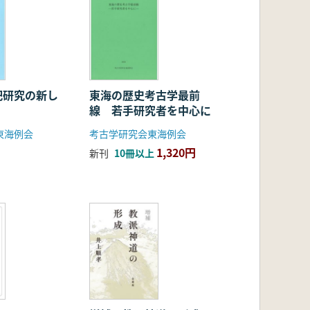
祀研究の新し
東海の歴史考古学最前
線 若手研究者を中心に
東海例会
考古学研究会東海例会
1,320円
新刊
10冊以上