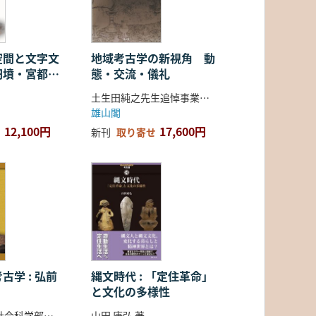
空間と文字文
地域考古学の新視角 動
円墳・宮都・
態・交流・儀礼
土生田純之先生追悼事業会 編
雄山閣
12,100円
17,600円
新刊
取り寄せ
古学 : 弘前
縄文時代 : 「定住革命」
と文化の多様性
弘前大学人文社会科学部北日本考古学研究センター 編
山田 康弘 著