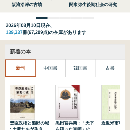
阪湾沿岸の古墳
関東弥生後期社会の研究
2026年08月10日現在、
139,337
冊(67,209点)の在庫があります
新着の本
新刊
中国書
韓国書
古書
豊臣政権と熊野の城
黒田官兵衛 : 「天下
近世米市場の
: 土豪たちが生き抜
を狙った軍師」の実