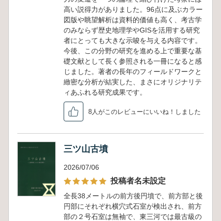
高い説得力がありました。96点に及ぶカラー
図版や眺望解析は資料的価値も高く、考古学
のみならず歴史地理学やGISを活用する研究
者にとっても大きな示唆を与える内容です。
今後、この分野の研究を進める上で重要な基
礎文献として長く参照される一冊になると感
じました。著者の長年のフィールドワークと
緻密な分析が結実した、まさにオリジナリテ
ィあふれる研究成果です。
8人がこのレビューにいいね！しました
三ツ山古墳
2026/07/06
投稿者名未設定
全長38メートルの前方後円墳で、前方部と後
円部にそれぞれ横穴式石室が検出され、前方
部の２号石室は無袖で、東三河では最古級の