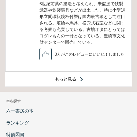
6世紀前葉の築造と考えられ、未盗掘で鉄製
武器や鉄製馬具などが出土した。特に小型矩
形立聞環状鏡板付轡は国内最古級として注目
される。埴輪や馬具、横穴式石室などに関す
る考察も充実している。古墳オタにとっては
ヨダレもんの一冊となっている。豊橋市文化
財センターで販売している。
3人がこのレビューにいいね！しました
もっと見る
本を探す
六一書房の本
ランキング
特価図書