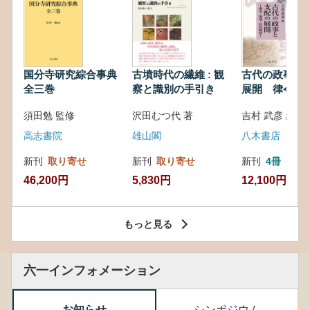
国分寺研究綜合事典
古墳時代の繊維 : 観
古代の政事と
全三巻
察と識別の手引き
展開 律令・
対外関係
須田勉 監修
沢田むつ代 著
吉村 武彦 編集
高志書院
雄山閣
八木書店
新刊
取り寄せ
新刊
取り寄せ
新刊
4冊
46,200円
5,830円
12,100円
もっと見る
六一インフォメーション
お知らせ
シンポジウム