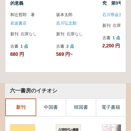
的意義
究 第9号
和辻哲郎 著
坂本太郎
岩波書店
吉川弘文館
新刊
在庫なし
新刊
在庫なし
新刊
在庫なし
古書
1 点
2,200 円
古書
1 点
古書
2 点
880 円
569 円~
六一書房のイチオシ
新刊
中国書
韓国書
電子書籍