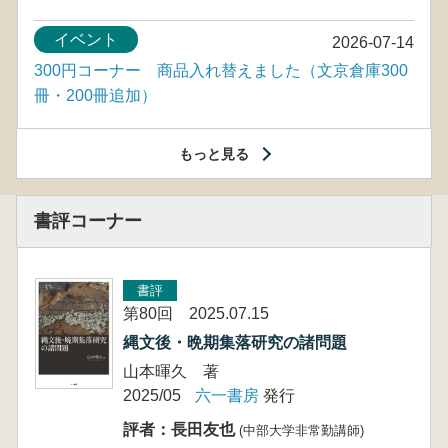
イベント
2026-07-14
300円コーナー 商品入れ替えました（文京倉庫300
冊・200冊追加）
もっと見る
書評コーナー
書評
第80回 2025.07.15
縄文後・晩期集落研究の諸問題
山本暉久 著
2025/05
六一書房
発行
評者：長田友也
(中部大学非常勤講師)