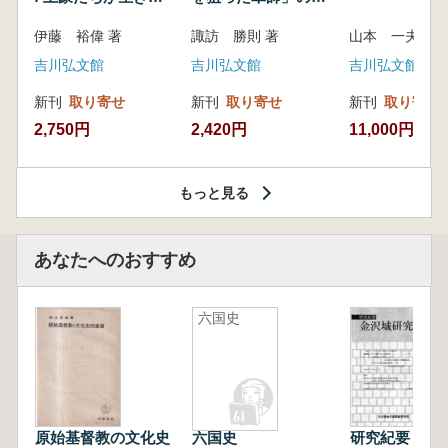
いた紀州制圧戦
像
伊藤 裕偉 著
諏訪 勝則 著
山本 一夫 
吉川弘文館
吉川弘文館
吉川弘文館
新刊
取り寄せ
新刊
取り寄せ
新刊
取り寄せ
2,750円
2,420円
11,000円
もっと見る
あなたへのおすすめ
六国史
原始基督教の文化史
六国史
研究紀要 金