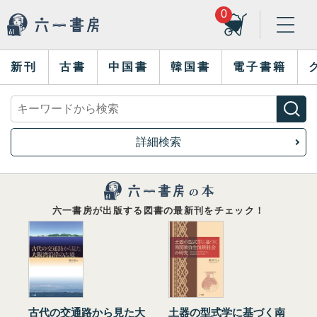
0
新刊
古書
中国書
韓国書
電子書籍
詳細検索
六一書房が出版する図書の最新刊をチェック！
古代の交通路から見た大
土器の型式学に基づく南