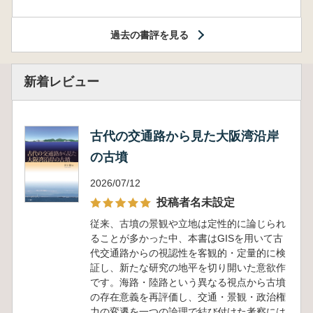
過去の書評を見る
新着レビュー
古代の交通路から見た大阪湾沿岸
の古墳
2026/07/12
投稿者名未設定
従来、古墳の景観や立地は定性的に論じられ
ることが多かった中、本書はGISを用いて古
代交通路からの視認性を客観的・定量的に検
証し、新たな研究の地平を切り開いた意欲作
です。海路・陸路という異なる視点から古墳
の存在意義を再評価し、交通・景観・政治権
力の変遷を一つの論理で結び付けた考察には