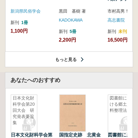
新潟県民俗学会
黒田 基樹 著
KADOKAWA
高志書院
新刊
1冊
1,100円
新刊
5冊
新刊
未刊
2,200円
16,500円
もっと見る
あなたへのおすすめ
日本文化財
図書館にお
科学会第20
ける郷土資
回大会 研
料整理法
究発表要旨
集
日本文化財科学会第
国指定史跡 北黄金
図書館におけ