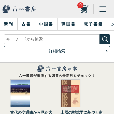
0
新刊
古書
中国書
韓国書
電子書籍
詳細検索
六一書房が出版する図書の最新刊をチェック！
古代の交通路から見た大
土器の型式学に基づく南