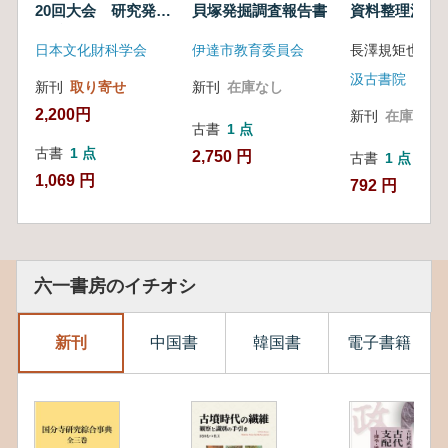
20回大会 研究発表
貝塚発掘調査報告書
資料整理法
要旨集
日本文化財科学会
伊達市教育委員会
長澤規矩也著
汲古書院
新刊
取り寄せ
新刊
在庫なし
2,200円
新刊
在庫なし
古書
1 点
古書
1 点
2,750 円
古書
1 点
1,069 円
792 円
六一書房のイチオシ
新刊
中国書
韓国書
電子書籍