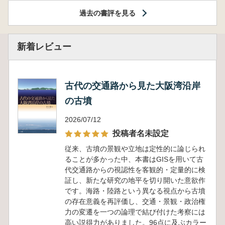
過去の書評を見る
新着レビュー
古代の交通路から見た大阪湾沿岸
の古墳
2026/07/12
投稿者名未設定
従来、古墳の景観や立地は定性的に論じられ
ることが多かった中、本書はGISを用いて古
代交通路からの視認性を客観的・定量的に検
証し、新たな研究の地平を切り開いた意欲作
です。海路・陸路という異なる視点から古墳
の存在意義を再評価し、交通・景観・政治権
力の変遷を一つの論理で結び付けた考察には
高い説得力がありました。96点に及ぶカラー