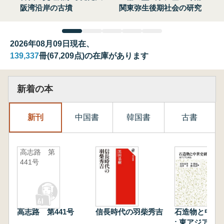
阪湾沿岸の古墳
関東弥生後期社会の研究
2026年08月09日現在、
139,337
冊(67,209点)の在庫があります
新着の本
新刊
中国書
韓国書
古書
高志路 第
441号
高志路 第441号
信長時代の羽柴秀吉
石造物と中世
: 東アジアと