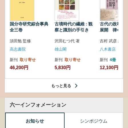
国分寺研究綜合事典
古墳時代の繊維 : 観
古代の政事と
全三巻
察と識別の手引き
展開 律令・
対外関係
須田勉 監修
沢田むつ代 著
吉村 武彦 編集
高志書院
雄山閣
八木書店
新刊
取り寄せ
新刊
取り寄せ
新刊
4冊
46,200円
5,830円
12,100円
もっと見る
六一インフォメーション
お知らせ
シンポジウム