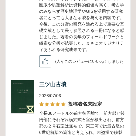
図版や眺望解析は資料的価値も高く、考古学
のみならず歴史地理学やGISを活用する研究
者にとっても大きな示唆を与える内容です。
今後、この分野の研究を進める上で重要な基
礎文献として長く参照される一冊になると感
じました。著者の長年のフィールドワークと
緻密な分析が結実した、まさにオリジナリテ
ィあふれる研究成果です。
7人がこのレビューにいいね！しました
三ツ山古墳
2026/07/06
投稿者名未設定
全長38メートルの前方後円墳で、前方部と後
円部にそれぞれ横穴式石室が検出され、前方
部の２号石室は無袖で、東三河では最古級の
6世紀前葉の築造と考えられ、未盗掘で鉄製