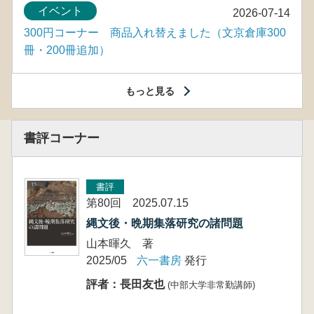
イベント
2026-07-14
300円コーナー 商品入れ替えました（文京倉庫300
冊・200冊追加）
もっと見る
書評コーナー
書評
第80回 2025.07.15
縄文後・晩期集落研究の諸問題
山本暉久 著
2025/05
六一書房
発行
評者：長田友也
(中部大学非常勤講師)