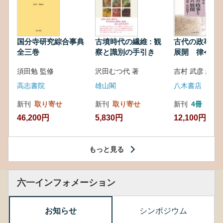
国分寺研究綜合事典
古墳時代の繊維 : 観
古代の政事と
全三巻
察と識別の手引き
展開 律令・
対外関係
須田勉 監修
沢田むつ代 著
吉村 武彦 編集
高志書院
雄山閣
八木書店
新刊
取り寄せ
新刊
取り寄せ
新刊
4冊
46,200円
5,830円
12,100円
もっと見る
六一インフォメーション
お知らせ
シンポジウム