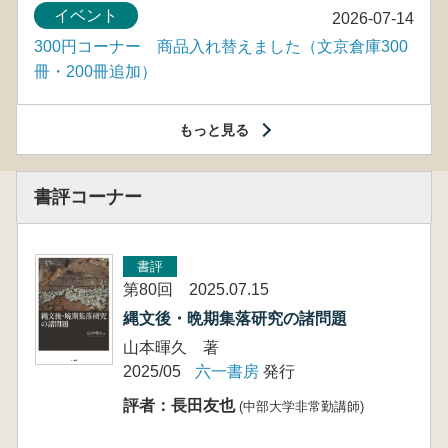
イベント
2026-07-14
300円コーナー 商品入れ替えました（文京倉庫300
冊・200冊追加）
もっと見る
書評コーナー
書評
第80回 2025.07.15
縄文後・晩期集落研究の諸問題
山本暉久 著
2025/05
六一書房
発行
評者：長田友也
(中部大学非常勤講師)