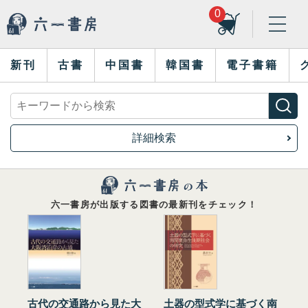
0
新刊
古書
中国書
韓国書
電子書籍
詳細検索
六一書房が出版する図書の最新刊をチェック！
古代の交通路から見た大
土器の型式学に基づく南