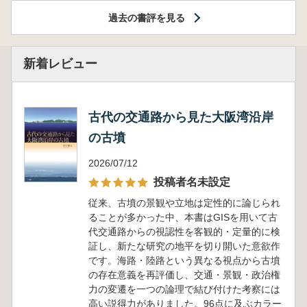
過去の書評を見る
新着レビュー
古代の交通路から見た大阪湾沿岸
の古墳
2026/07/12
投稿者名未設定
従来、古墳の景観や立地は定性的に論じられ
ることが多かった中、本書はGISを用いて古
代交通路からの視認性を客観的・定量的に検
証し、新たな研究の地平を切り開いた意欲作
です。海路・陸路という異なる視点から古墳
の存在意義を再評価し、交通・景観・政治権
力の変遷を一つの論理で結び付けた考察には
高い説得力がありました。96点に及ぶカラー