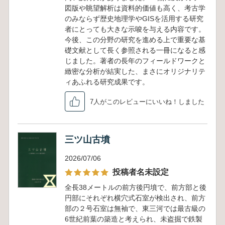
図版や眺望解析は資料的価値も高く、考古学
のみならず歴史地理学やGISを活用する研究
者にとっても大きな示唆を与える内容です。
今後、この分野の研究を進める上で重要な基
礎文献として長く参照される一冊になると感
じました。著者の長年のフィールドワークと
緻密な分析が結実した、まさにオリジナリテ
ィあふれる研究成果です。
7人がこのレビューにいいね！しました
三ツ山古墳
2026/07/06
投稿者名未設定
全長38メートルの前方後円墳で、前方部と後
円部にそれぞれ横穴式石室が検出され、前方
部の２号石室は無袖で、東三河では最古級の
6世紀前葉の築造と考えられ、未盗掘で鉄製