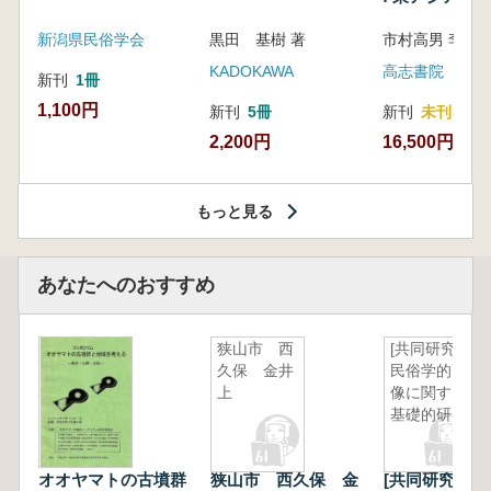
新潟県民俗学会
黒田 基樹 著
KADOKAWA
高志書院
新刊
1冊
1,100円
新刊
5冊
新刊
未刊
2,200円
16,500円
もっと見る
あなたへのおすすめ
狭山市 西
[共同研究]
久保 金井
民俗学的画
上
像に関する
基礎的研究
オオヤマトの古墳群
狭山市 西久保 金
[共同研究]民