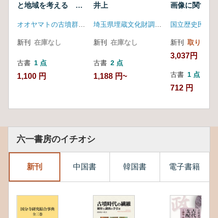
と地域を考える 保
井上
画像に関する
存・公開・活用
研究
オオヤマトの古墳群シンポジウム実行委員会
埼玉県埋蔵文化財調査事業団
国立歴史民俗博
新刊
在庫なし
新刊
在庫なし
新刊
取り寄せ
3,037円
古書
1 点
古書
2 点
古書
1 点
1,100 円
1,188 円~
712 円
六一書房のイチオシ
新刊
中国書
韓国書
電子書籍