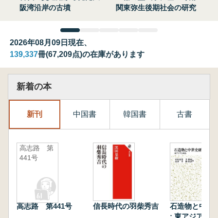
阪湾沿岸の古墳
関東弥生後期社会の研究
2026年08月09日現在、
139,337
冊(67,209点)の在庫があります
新着の本
新刊
中国書
韓国書
古書
高志路 第
441号
高志路 第441号
信長時代の羽柴秀吉
石造物と中世
: 東アジアと